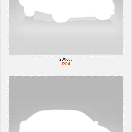
2000cc
RC4