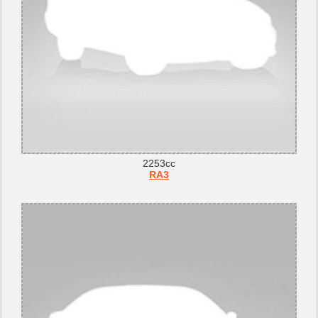
2253cc
RA3