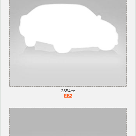
2354cc
RB2