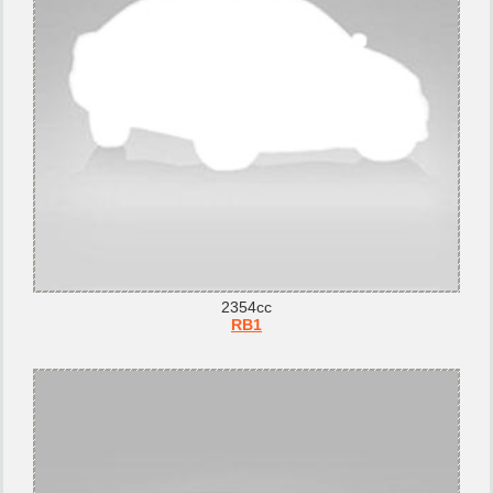
2354cc
RB1