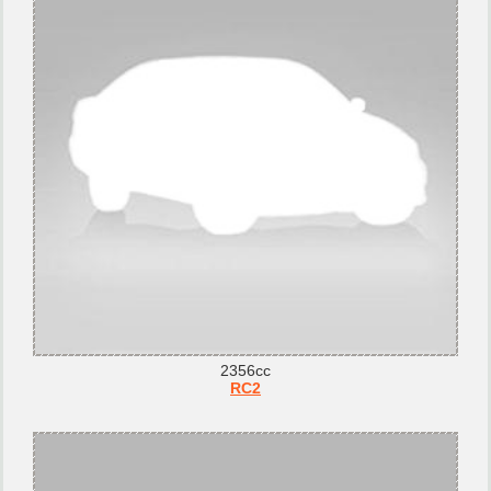
2356cc
RC2