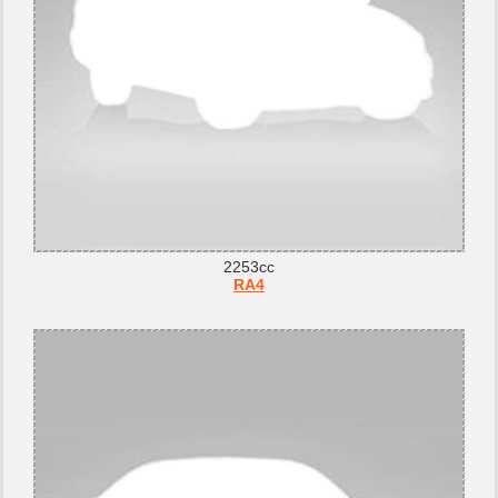
2253cc
RA4