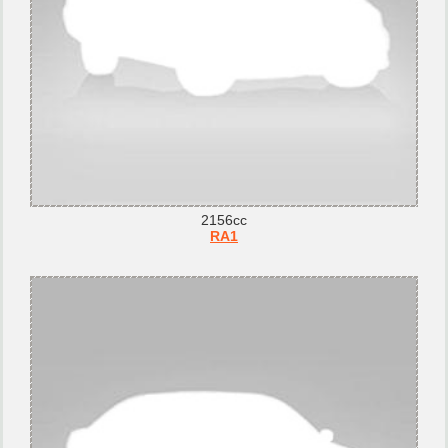
2156cc
RA1