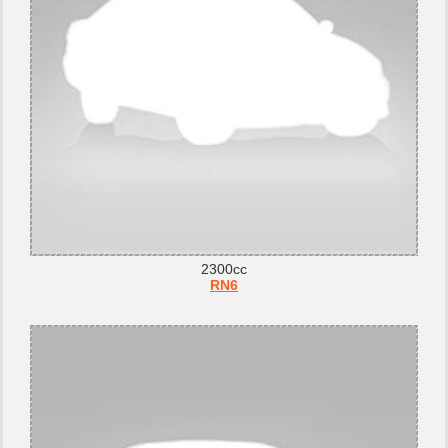
2300cc
RN6