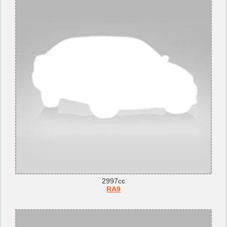
2997cc
RA9