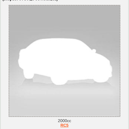
2000cc
RC5