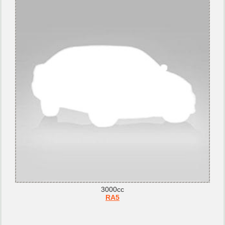
3000cc
RA5