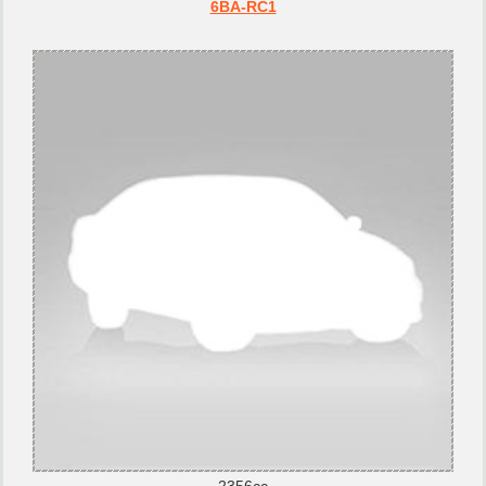
6BA-RC1
2356cc