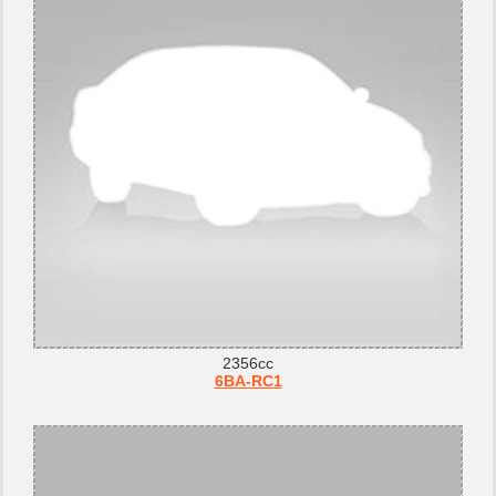
2356cc
6BA-RC1