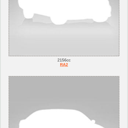
2156cc
RA2