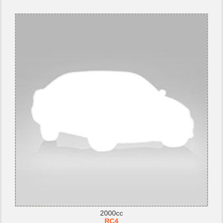
2000cc
RC4