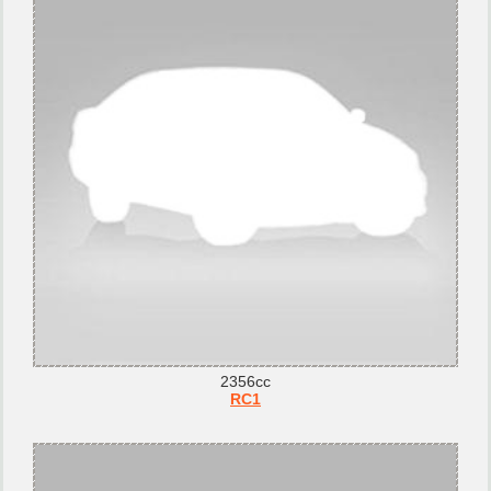
2356cc
RC1