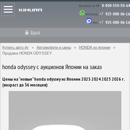
8-800-550-50-64
Бесплатно по РФ:
+7
925-008-06-16
WhatsApp:
+7
925-008-06-16
Max:
Вход
Купить авто бу
»
Автомобили и цены
»
HONDA из японии
»
Продажа HONDA ODYSSEY
honda odyssey с аукционов Японии на заказ
Цены на "новые" honda odyssey из Японии 2023 2024 2025 2026 г.
(возраст до 36 месяцев)