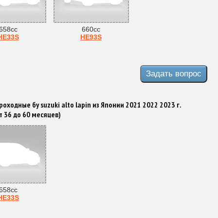
658cc
660cc
HE33S
HE93S
оходные бу suzuki alto lapin из Японии 2021 2022 2023 г.
т 36 до 60 месяцев)
658cc
HE33S