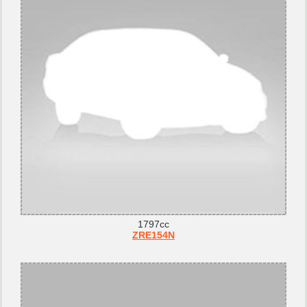
1797cc
ZRE154N