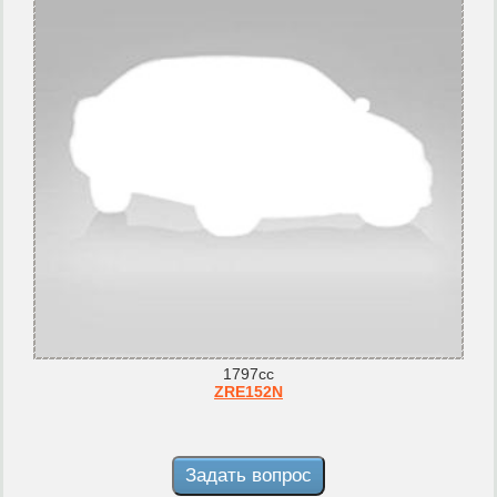
1797cc
ZRE152N