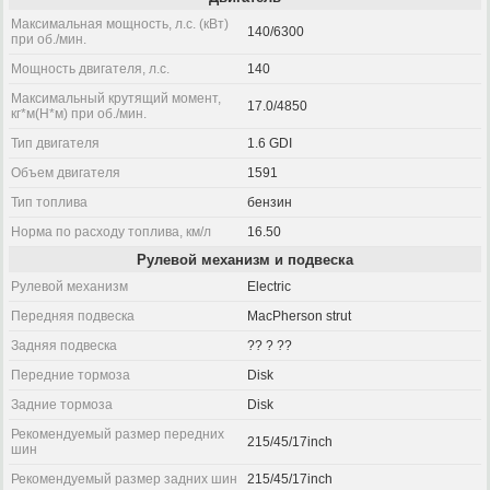
Максимальная мощность, л.с. (кВт)
140/6300
при об./мин.
Мощность двигателя, л.с.
140
Максимальный крутящий момент,
17.0/4850
кг*м(Н*м) при об./мин.
Тип двигателя
1.6 GDI
Объем двигателя
1591
Тип топлива
бензин
Норма по расходу топлива, км/л
16.50
Рулевой механизм и подвеска
Рулевой механизм
Electric
Передняя подвеска
MacPherson strut
Задняя подвеска
?? ? ??
Передние тормоза
Disk
Задние тормоза
Disk
Рекомендуемый размер передних
215/45/17inch
шин
Рекомендуемый размер задних шин
215/45/17inch