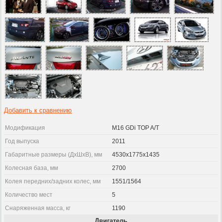
Добавить к сравнению
Модификация
M16 GDi TOP A/T
Год выпуска
2011
Габаритные размеры (ДхШхВ), мм
4530x1775x1435
Колесная база, мм
2700
Колея передних/задних колес, мм
1551/1564
Количество мест
5
Снаряженная масса, кг
1190
Двигатель