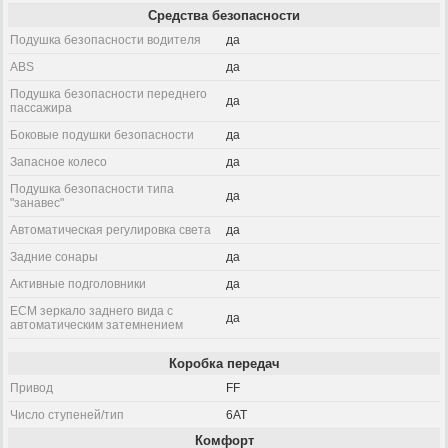
Средства безопасности
Подушка безопасности водителя
да
ABS
да
Подушка безопасности переднего
да
пассажира
Боковые подушки безопасности
да
Запасное колесо
да
Подушка безопасности типа
да
"занавес"
Автоматическая регулировка света
да
Задние сонары
да
Активные подголовники
да
ECM зеркало заднего вида с
да
автоматическим затемнением
Коробка передач
Привод
FF
Число ступеней/тип
6AT
Комфорт