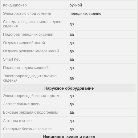
Кондиционер
ручной
Электростеклоподъемники
передние, задние
Складывающаяся спинка заднего
да
сидения
Подогрев передних сидений
да
Отделка сидений кожей
да
Отделка рулевого колеса кожей
да
Smart Key
да
Подогрев задних сидений
да
Электропривод водительского
да
сиденья
Наружное оборудование
Электропривод боковых зеркал
да
Легкосплавные диски
да
Боковые зеркала с подогревом
да
Антенна в стекле
да
Складные боковые зеркала
да
Навигация, аудио и видео