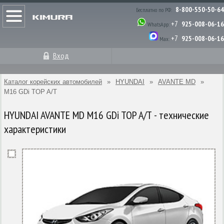
8-800-550-50-64
Бесплатно по РФ:
+7
925-008-06-16
WhatsApp:
+7
925-008-06-16
Max:
Вход
Каталог корейских автомобилей
»
HYUNDAI
»
AVANTE MD
»
M16 GDi TOP A/T
HYUNDAI AVANTE MD M16 GDi TOP A/T - технические
характеристики