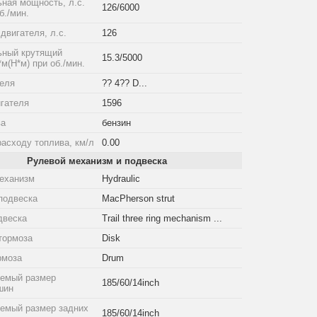
ная мощность, л.с.
126/6000
б./мин.
двигателя, л.с.
126
ный крутящий
15.3/5000
*м(Н*м) при об./мин.
теля
?? 4?? D...
гателя
1596
ва
бензин
расходу топлива, км/л
0.00
Рулевой механизм и подвеска
еханизм
Hydraulic
подвеска
MacPherson strut
двеска
Trail three ring mechanism ...
тормоза
Disk
рмоза
Drum
емый размер
185/60/14inch
шин
емый размер задних
185/60/14inch