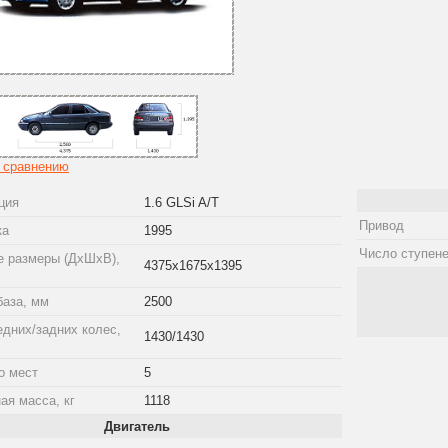
к сравнению
ция
1.6 GLSi A/T
Привод
ка
1995
Число ступене
е размеры (ДхШхВ),
4375x1675x1395
база, мм
2500
едних/задних колес,
1430/1430
о мест
5
ая масса, кг
1118
Двигатель