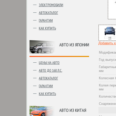
ЭЛЕКТРОМОБИЛИ
АВТОКАТАЛОГ
ГАРАНТИИ
КАК КУПИТЬ
Добавить 
АВТО ИЗ ЯПОНИИ
Модифика
Год выпус
ЦЕНЫ НА АВТО
Габаритны
АВТО ДО 160 Л.С.
мм
АВТОКАТАЛОГ
Колесная 
Колея пер
ГАРАНТИИ
мм
КАК КУПИТЬ
Количеств
Снаряженн
АВТО ИЗ КИТАЯ