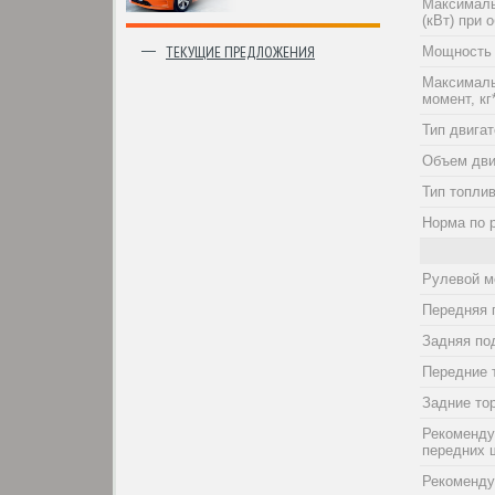
Максималь
(кВт) при о
ТЕКУЩИЕ ПРЕДЛОЖЕНИЯ
Мощность 
Максималь
момент, кг
Тип двига
Объем дви
Тип топли
Норма по 
Рулевой м
Передняя 
Задняя по
Передние 
Задние то
Рекоменду
передних 
Рекоменду