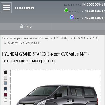
8-800-550-50-64
Бесплатно по РФ:
+7
925-008-06-16
WhatsApp:
+7
925-008-06-16
Max:
Вход
Каталог корейских автомобилей
»
HYUNDAI
»
GRAND STAREX
»
5-мест CVX Value M/T
HYUNDAI GRAND STAREX 5-мест CVX Value M/T -
технические характеристики