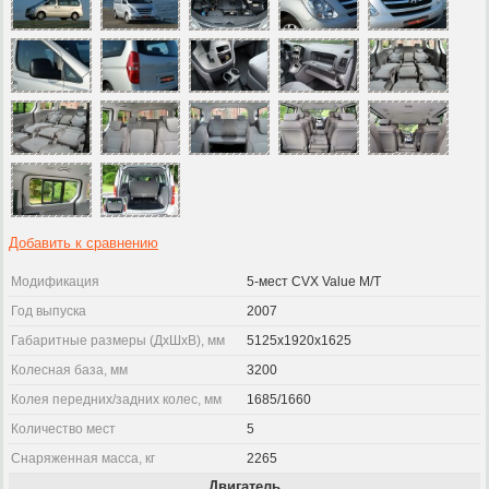
Добавить к сравнению
Модификация
5-мест CVX Value M/T
Год выпуска
2007
Габаритные размеры (ДхШхВ), мм
5125x1920x1625
Колесная база, мм
3200
Колея передних/задних колес, мм
1685/1660
Количество мест
5
Снаряженная масса, кг
2265
Двигатель