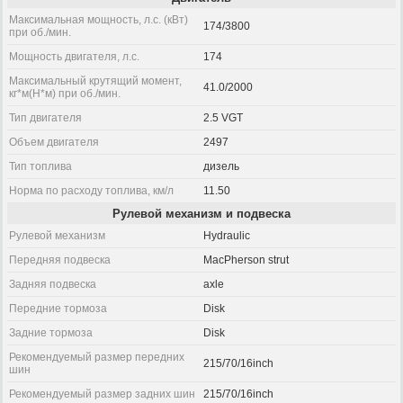
Максимальная мощность, л.с. (кВт)
174/3800
при об./мин.
Мощность двигателя, л.с.
174
Максимальный крутящий момент,
41.0/2000
кг*м(Н*м) при об./мин.
Тип двигателя
2.5 VGT
Объем двигателя
2497
Тип топлива
дизель
Норма по расходу топлива, км/л
11.50
Рулевой механизм и подвеска
Рулевой механизм
Hydraulic
Передняя подвеска
MacPherson strut
Задняя подвеска
axle
Передние тормоза
Disk
Задние тормоза
Disk
Рекомендуемый размер передних
215/70/16inch
шин
Рекомендуемый размер задних шин
215/70/16inch