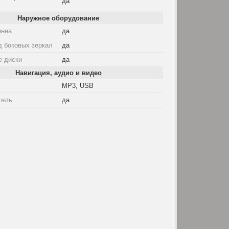
да
Наружное оборудование
енна
да
д боковых зеркал
да
е диски
да
Навигация, аудио и видео
MP3, USB
тель
да