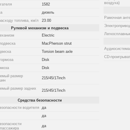
воздуха)
гателя
1582
ва
дизель
Рамочная ант
расходу топлива, км/л
23.00
Электроприво
Рулевой механизм и подвеска
Легкосплавны
еханизм
Electric
подвеска
MacPherson strut
Аудиосистема
двеска
Torsion beam axle
CD-проигрыва
тормоза
Disk
рмоза
Disk
емый размер
215/45/17inch
шин
емый размер задних
215/45/17inch
Средства безопасности
езопасности водителя
да
да
езопасности
да
 пассажира