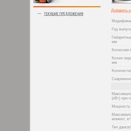
Добавить 
ТЕКУЩИЕ ПРЕДЛОЖЕНИЯ
Модифика
Год выпус
Габаритны
мм
Колесная 
Колея пер
мм
Количеств
Снаряженн
Максималь
(кВт) при о
Мощность 
Максималь
момент, кг
Тип двига