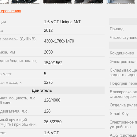
к сравнению
ция
1.6 VGT Unique M/T
Привод
ка
2012
Число ступене
е размеры (ДхШхВ),
4300x1780x1470
база, мм
2650
Кондиционер
едних/задних колес,
Электростекл
1549/1562
Складывающая
о мест
5
заднего сиден
ая масса, кг
1275
Подогрев пер
Двигатель
Блокировка эл
стеклоподъем
ная мощность, л.с.
128/4000
б./мин.
Отделка рулев
двигателя, л.с.
128
Smart Key
ный крутящий
26.5/2750
Электронное п
*м(Н*м) при об./мин.
устройство
теля
1.6 VGT
AQS (система 