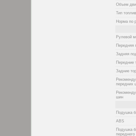
Объем дви
Тип топли
Норма по 
Рулевой м
Передняя 
Задняя по
Передние 
Задние то
Рекоменду
передних 
Рекоменду
шин
Подушка б
ABS
Подушка б
переднего