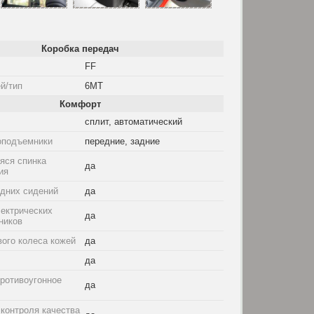
Коробка передач
FF
й/тип
6MT
Комфорт
сплит, автоматический
оподъемники
передние, задние
ся спинка
да
ия
едних сидений
да
ектрических
да
ников
ого колеса кожей
да
да
ротивоугонное
да
контроля качества