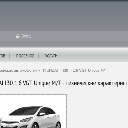
Вход
ТОВ
ПОЛЕЗНОЕ
УСЛУГИ
рейских автомобилей
»
HYUNDAI
»
I30
»
1.6 VGT Unique M/T
 I30 1.6 VGT Unique M/T - технические характерис