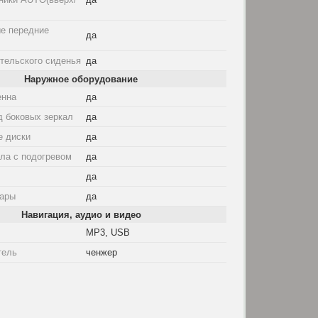
е передние
да
тельского сиденья
да
Наружное оборудование
енна
да
д боковых зеркал
да
е диски
да
ла с подогревом
да
да
ары
да
Навигация, аудио и видео
MP3, USB
тель
ченжер