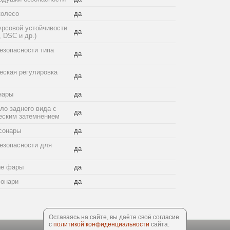
колесо
да
урсовой устойчивости
да
 DSC и др.)
езопасности типа
да
еская регулировка
да
нары
да
ло заднего вида с
да
еским затемнением
сонары
да
езопасности для
да
ые фары
да
онари
да
Оставаясь на сайте, вы даёте своё согласие
с
политикой конфиденциальности
сайта.