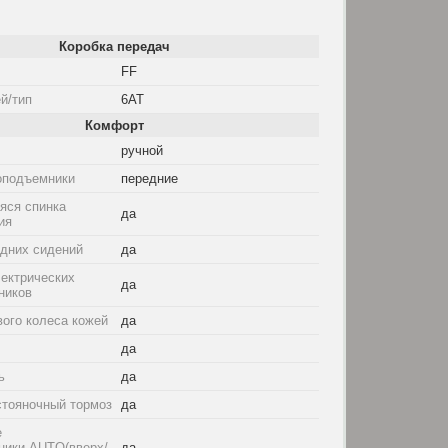
Коробка передач
FF
й/тип
6AT
Комфорт
ручной
оподъемники
передние
ся спинка
да
ия
едних сидений
да
ектрических
да
ников
ого колеса кожей
да
да
ь
да
стояночный тормоз
да
е
ники AUTO(вверх/
да