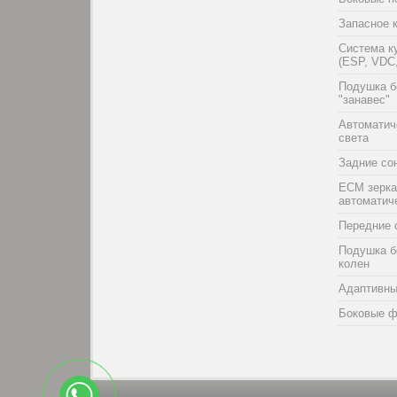
Запасное 
Система к
(ESP, VDC,
Подушка б
"занавес"
Автоматич
света
Задние со
ECM зерка
автоматич
Передние 
Подушка б
колен
Адаптивн
Боковые ф