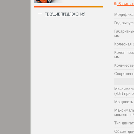
Добавить 
ТЕКУЩИЕ ПРЕДЛОЖЕНИЯ
Модифика
Год выпус
Габаритны
мм
Колесная 
Колея пер
мм
Количеств
Снаряженн
Максималь
(кВт) при о
Мощность 
Максималь
момент, кг
Тип двига
Объем дви