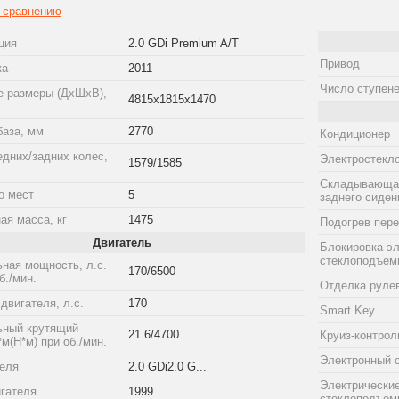
к сравнению
ция
2.0 GDi Premium A/T
Привод
ка
2011
Число ступене
е размеры (ДхШхВ),
4815x1815x1470
база, мм
2770
Кондиционер
едних/задних колес,
Электростекл
1579/1585
Складывающая
о мест
5
заднего сиден
ая масса, кг
1475
Подогрев пер
Двигатель
Блокировка эл
стеклоподъем
ная мощность, л.с.
170/6500
б./мин.
Отделка рулев
двигателя, л.с.
170
Smart Key
ный крутящий
21.6/4700
Круиз-контрол
*м(Н*м) при об./мин.
Электронный 
теля
2.0 GDi2.0 G...
Электрически
гателя
1999
стеклоподъем