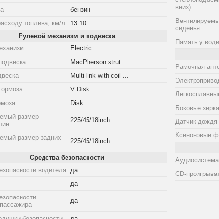
вниз)
ва
бензин
Вентилируемы
расходу топлива, км/л
13.10
сиденья
Рулевой механизм и подвеска
Память у води
еханизм
Electric
подвеска
MacPherson strut
Рамочная ант
двеска
Multi-link with coil ...
Электроприво
тормоза
V Disk
Легкосплавны
рмоза
Disk
Боковые зерка
емый размер
225/45/18inch
Датчик дождя
шин
Ксеноновые ф
емый размер задних
225/45/18inch
Средства безопасности
Аудиосистема
езопасности водителя
да
CD-проигрыва
да
езопасности
да
 пассажира
одушки безопасности
да