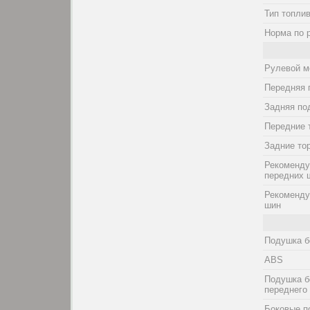
Тип топли
Норма по 
Рулевой м
Передняя 
Задняя по
Передние 
Задние то
Рекоменду
передних 
Рекоменду
шин
Подушка б
ABS
Подушка б
переднего
Боковые п