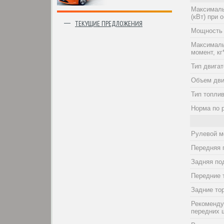
Максималь
(кВт) при о
ТЕКУЩИЕ ПРЕДЛОЖЕНИЯ
Мощность 
Максималь
момент, кг
Тип двига
Объем дви
Тип топли
Норма по 
Рулевой м
Передняя 
Задняя по
Передние 
Задние то
Рекоменду
передних 