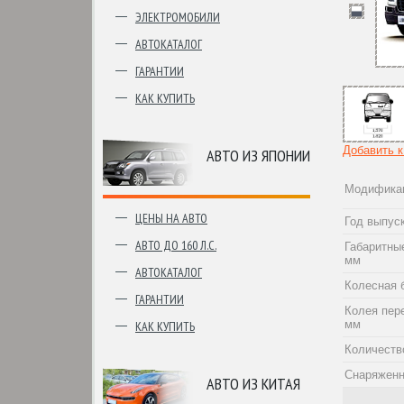
ЭЛЕКТРОМОБИЛИ
АВТОКАТАЛОГ
ГАРАНТИИ
КАК КУПИТЬ
Добавить 
АВТО ИЗ ЯПОНИИ
Модифика
ЦЕНЫ НА АВТО
Год выпус
АВТО ДО 160 Л.С.
Габаритны
мм
АВТОКАТАЛОГ
Колесная 
ГАРАНТИИ
Колея пер
мм
КАК КУПИТЬ
Количеств
Снаряженн
АВТО ИЗ КИТАЯ