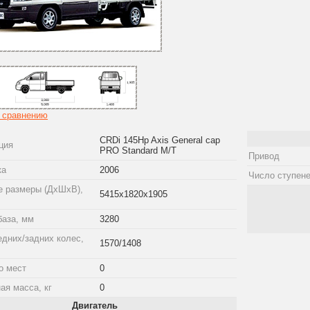
к сравнению
CRDi 145Hp Axis General cap
ция
PRO Standard M/T
Привод
ка
2006
Число ступене
е размеры (ДхШхВ),
5415x1820x1905
база, мм
3280
едних/задних колес,
1570/1408
о мест
0
ая масса, кг
0
Двигатель