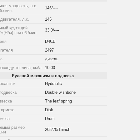
ная мощность, л.с.
145/----
б./мин.
двигателя, л.с.
145
ный крутящий
33.0/----
*м(Н*м) при об./мин.
теля
D4CB
гателя
2497
ва
дизель
расходу топлива, км/л
10.00
Рулевой механизм и подвеска
еханизм
Hydraulic
подвеска
Double wishbone
двеска
The leaf spring
тормоза
Disk
рмоза
Drum
емый размер
205/70/15inch
шин