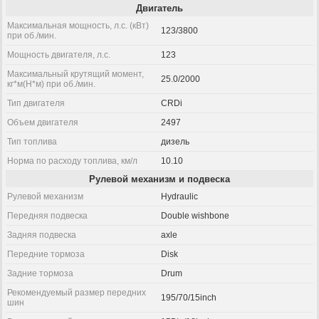
Двигатель
Максимальная мощность, л.с. (кВт)
123/3800
при об./мин.
Мощность двигателя, л.с.
123
Максимальный крутящий момент,
25.0/2000
кг*м(Н*м) при об./мин.
Тип двигателя
CRDi
Объем двигателя
2497
Тип топлива
дизель
Норма по расходу топлива, км/л
10.10
Рулевой механизм и подвеска
Рулевой механизм
Hydraulic
Передняя подвеска
Double wishbone
Задняя подвеска
axle
Передние тормоза
Disk
Задние тормоза
Drum
Рекомендуемый размер передних
195/70/15inch
шин