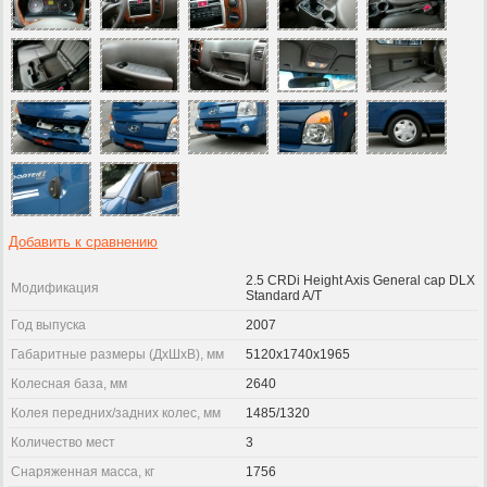
Добавить к сравнению
2.5 CRDi Height Axis General cap DLX
Модификация
Standard A/T
Год выпуска
2007
Габаритные размеры (ДхШхВ), мм
5120x1740x1965
Колесная база, мм
2640
Колея передних/задних колес, мм
1485/1320
Количество мест
3
Снаряженная масса, кг
1756