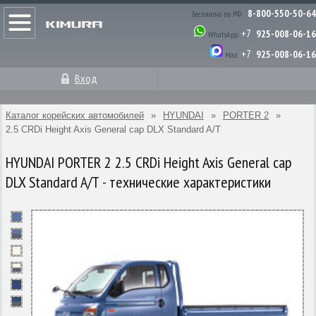
8-800-550-50-64
Бесплатно по РФ:
+7
925-008-06-16
WhatsApp:
+7
925-008-06-16
Max:
Вход
Каталог корейских автомобилей
»
HYUNDAI
»
PORTER 2
»
2.5 CRDi Height Axis General cap DLX Standard A/T
HYUNDAI PORTER 2 2.5 CRDi Height Axis General cap
DLX Standard A/T - технические характеристики