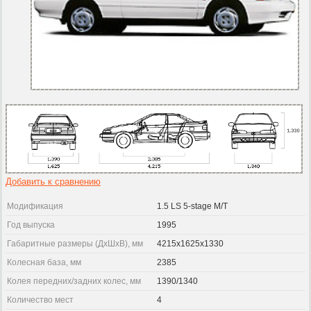
Добавить к сравнению
Модификация
1.5 LS 5-stage M/T
Год выпуска
1995
Габаритные размеры (ДхШхВ), мм
4215x1625x1330
Колесная база, мм
2385
Колея передних/задних колес, мм
1390/1340
Количество мест
4