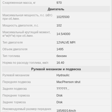
Снаряженная масса, кг
970
Двигатель
Максимальная мощность, л.с. (кВт)
102/5500
при об./мин.
Мощность двигателя, л.с.
102
Максимальный крутящий момент,
14.5/4000
кг*м(Н*м) при об./мин.
Тип двигателя
12VALVE MPI
Объем двигателя
1495
Тип топлива
бензин
Норма по расходу топлива, км/л
16.40
Рулевой механизм и подвеска
Рулевой механизм
Hydraulic
Передняя подвеска
MacPherson strut
Задняя подвеска
??????...
Передние тормоза
Disk
Задние тормоза
Disk
Рекомендуемый размер передних
185/60/14inch