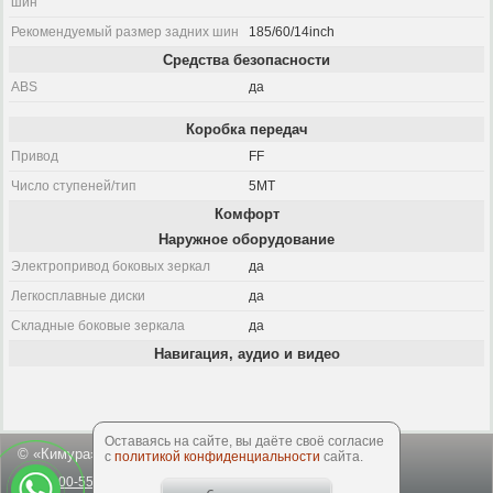
шин
Рекомендуемый размер задних шин
185/60/14inch
Средства безопасности
ABS
да
Коробка передач
Привод
FF
Число ступеней/тип
5MT
Комфорт
Наружное оборудование
Электропривод боковых зеркал
да
Легкосплавные диски
да
Складные боковые зеркала
да
Навигация, аудио и видео
Оставаясь на сайте, вы даёте своё согласие
© «Кимура», 2003-2026
с
политикой конфиденциальности
сайта.
8-800-550-50-64
office@kimuracars.com