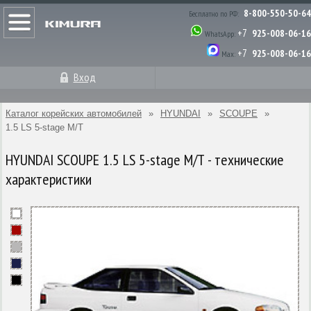
8-800-550-50-64
Бесплатно по РФ:
+7
925-008-06-16
WhatsApp:
+7
925-008-06-16
Max:
Вход
Каталог корейских автомобилей
»
HYUNDAI
»
SCOUPE
»
1.5 LS 5-stage M/T
HYUNDAI SCOUPE 1.5 LS 5-stage M/T - технические
характеристики