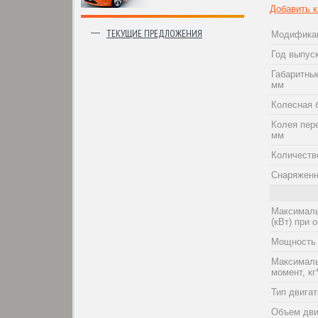
Добавить 
ТЕКУЩИЕ ПРЕДЛОЖЕНИЯ
Модифика
Год выпус
Габаритны
мм
Колесная 
Колея пер
мм
Количеств
Снаряженн
Максималь
(кВт) при о
Мощность 
Максималь
момент, кг
Тип двига
Объем дви