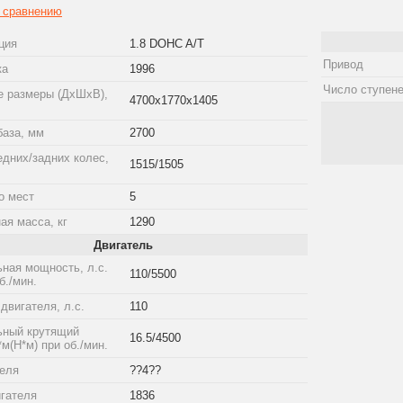
к сравнению
ция
1.8 DOHC A/T
Привод
ка
1996
Число ступене
е размеры (ДхШхВ),
4700x1770x1405
база, мм
2700
едних/задних колес,
1515/1505
о мест
5
ая масса, кг
1290
Двигатель
ная мощность, л.с.
110/5500
б./мин.
двигателя, л.с.
110
ный крутящий
16.5/4500
*м(Н*м) при об./мин.
теля
??4??
гателя
1836