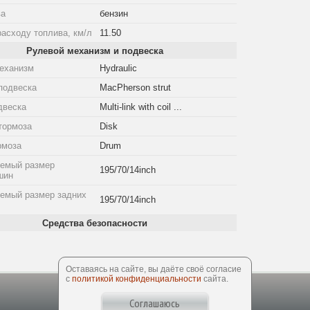
ва
бензин
расходу топлива, км/л
11.50
Рулевой механизм и подвеска
еханизм
Hydraulic
подвеска
MacPherson strut
двеска
Multi-link with coil ...
тормоза
Disk
рмоза
Drum
емый размер
195/70/14inch
шин
емый размер задних
195/70/14inch
Средства безопасности
Оставаясь на сайте, вы даёте своё согласие
с
политикой конфиденциальности
сайта.
Соглашаюсь