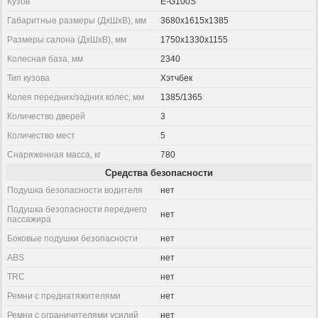
Кузов
E-G100S
Габаритные размеры (ДхШхВ), мм
3680x1615x1385
Размеры салона (ДхШхВ), мм
1750x1330x1155
Колесная база, мм
2340
Тип кузова
Хэтчбек
Колея передних/задних колес, мм
1385/1365
Количество дверей
3
Количество мест
5
Снаряженная масса, кг
780
Средства безопасности
Подушка безопасности водителя
нет
Подушка безопасности переднего
нет
пассажира
Боковые подушки безопасности
нет
ABS
нет
TRC
нет
Ремни с преднатяжителями
нет
Ремни с ограничителями усилий
нет