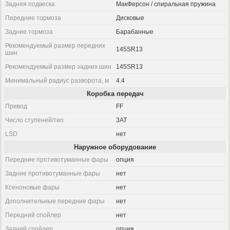
Задняя подвеска
МакФерсон / спиральная пружина
Передние тормоза
Дисковые
Задние тормоза
Барабанные
Рекомендуемый размер передних
145SR13
шин
Рекомендуемый размер задних шин
145SR13
Минимальный радиус разворота, м
4.4
Коробка передач
Привод
FF
Число ступеней/тип
3AT
LSD
нет
Наружное оборудование
Передние противотуманные фары
опция
Задние противотуманные фары
нет
Ксеноновые фары
нет
Дополнительные передние фары
нет
Передний спойлер
нет
Задний спойлер
опция