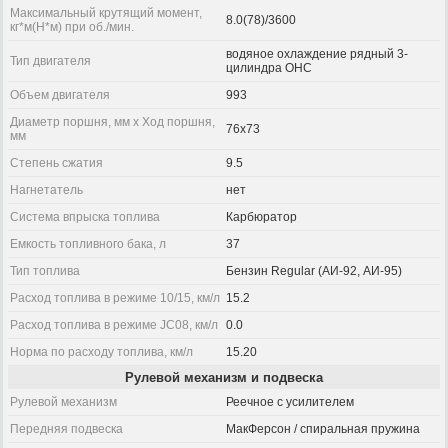
Максимальный крутящий момент,
8.0(78)/3600
кг*м(Н*м) при об./мин.
водяное охлаждение рядный 3-
Тип двигателя
цилиндра OHC
Объем двигателя
993
Диаметр поршня, мм x Ход поршня,
76x73
мм
Степень сжатия
9.5
Нагнетатель
нет
Система впрыска топлива
Карбюратор
Емкость топливного бака, л
37
Тип топлива
Бензин Regular (АИ-92, АИ-95)
Расход топлива в режиме 10/15, км/л
15.2
Расход топлива в режиме JC08, км/л
0.0
Норма по расходу топлива, км/л
15.20
Рулевой механизм и подвеска
Рулевой механизм
Реечное с усилителем
Передняя подвеска
МакФерсон / спиральная пружина