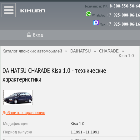
8-800-550-50-64
Бесплатно по РФ:
+7
925-008-06-16
WhatsApp:
+7
925-008-06-16
Max:
Вход
Каталог японских автомобилей
»
DAIHATSU
»
CHARADE
»
Kisa 1.0
DAIHATSU CHARADE Kisa 1.0 - технические
характеристики
Добавить к сравнению
Модификация
Kisa 1.0
Период выпуска
1.1991 - 11.1991