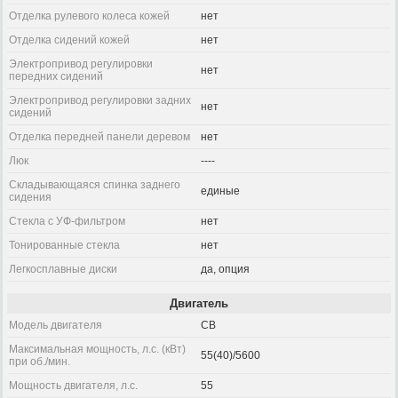
Отделка рулевого колеса кожей
нет
Отделка сидений кожей
нет
Электропривод регулировки
нет
передних сидений
Электропривод регулировки задних
нет
сидений
Отделка передней панели деревом
нет
Люк
----
Складывающаяся спинка заднего
единые
сидения
Стекла с УФ-фильтром
нет
Тонированные стекла
нет
Легкосплавные диски
да, опция
Двигатель
Модель двигателя
CB
Максимальная мощность, л.с. (кВт)
55(40)/5600
при об./мин.
Мощность двигателя, л.с.
55