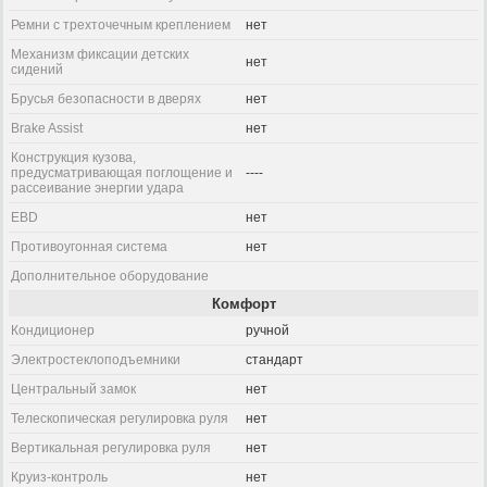
Ремни с трехточечным креплением
нет
Механизм фиксации детских
нет
сидений
Брусья безопасности в дверях
нет
Brake Assist
нет
Конструкция кузова,
предусматривающая поглощение и
----
рассеивание энергии удара
EBD
нет
Противоугонная система
нет
Дополнительное оборудование
Комфорт
Кондиционер
ручной
Электростеклоподъемники
стандарт
Центральный замок
нет
Телескопическая регулировка руля
нет
Вертикальная регулировка руля
нет
Круиз-контроль
нет