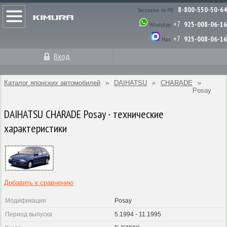
8-800-550-50-64
Бесплатно по РФ:
+7
925-008-06-16
WhatsApp:
+7
925-008-06-16
Max:
Вход
Каталог японских автомобилей
»
DAIHATSU
»
CHARADE
»
Posay
DAIHATSU CHARADE Posay - технические
характеристики
Добавить к сравнению
Модификация
Posay
Период выпуска
5.1994 - 11.1995