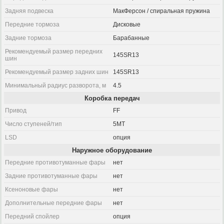
Задняя подвеска
МакФерсон / спиральная пружина
Передние тормоза
Дисковые
Задние тормоза
Барабанные
Рекомендуемый размер передних
145SR13
шин
Рекомендуемый размер задних шин
145SR13
Минимальный радиус разворота, м
4.5
Коробка передач
Привод
FF
Число ступеней/тип
5MT
LSD
опция
Наружное оборудование
Передние противотуманные фары
нет
Задние противотуманные фары
нет
Ксеноновые фары
нет
Дополнительные передние фары
нет
Передний спойлер
опция