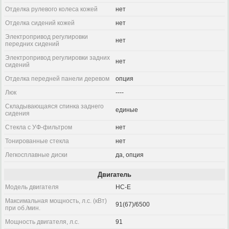
Отделка рулевого колеса кожей
нет
Отделка сидений кожей
нет
Электропривод регулировки
нет
передних сидений
Электропривод регулировки задних
нет
сидений
Отделка передней панели деревом
опция
Люк
----
Складывающаяся спинка заднего
единые
сидения
Стекла с УФ-фильтром
нет
Тонированные стекла
нет
Легкосплавные диски
да, опция
Двигатель
Модель двигателя
HC-E
Максимальная мощность, л.с. (кВт)
91(67)/6500
при об./мин.
Мощность двигателя, л.с.
91