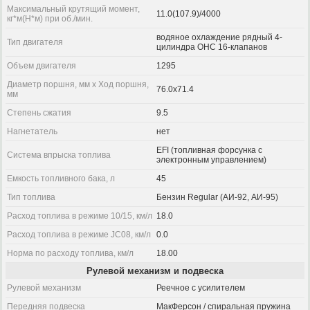
Максимальный крутящий момент,
11.0(107.9)/4000
кг*м(Н*м) при об./мин.
водяное охлаждение рядный 4-
Тип двигателя
цилиндра OHC 16-клапанов
Объем двигателя
1295
Диаметр поршня, мм x Ход поршня,
76.0x71.4
мм
Степень сжатия
9.5
Нагнетатель
нет
EFI (топливная форсунка с
Система впрыска топлива
электронным управлением)
Емкость топливного бака, л
45
Тип топлива
Бензин Regular (АИ-92, АИ-95)
Расход топлива в режиме 10/15, км/л
18.0
Расход топлива в режиме JC08, км/л
0.0
Норма по расходу топлива, км/л
18.00
Рулевой механизм и подвеска
Рулевой механизм
Реечное с усилителем
Передняя подвеска
МакФерсон / спиральная пружина