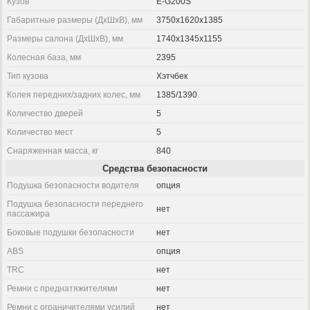
Кузов
E-G200S
Габаритные размеры (ДхШхВ), мм
3750x1620x1385
Размеры салона (ДхШхВ), мм
1740x1345x1155
Колесная база, мм
2395
Тип кузова
Хэтчбек
Колея передних/задних колес, мм
1385/1390
Количество дверей
5
Количество мест
5
Снаряженная масса, кг
840
Средства безопасности
Подушка безопасности водителя
опция
Подушка безопасности переднего
нет
пассажира
Боковые подушки безопасности
нет
ABS
опция
TRC
нет
Ремни с преднатяжителями
нет
Ремни с ограничителями усилий
нет