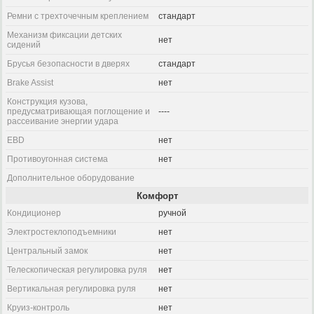
Ремни с трехточечным креплением
стандарт
Механизм фиксации детских
нет
сидений
Брусья безопасности в дверях
стандарт
Brake Assist
нет
Конструкция кузова,
предусматривающая поглощение и
----
рассеивание энергии удара
EBD
нет
Противоугонная система
нет
Дополнительное оборудование
Комфорт
Кондиционер
ручной
Электростеклоподъемники
нет
Центральный замок
нет
Телескопическая регулировка руля
нет
Вертикальная регулировка руля
нет
Круиз-контроль
нет