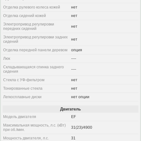
Отделка рулевого колеса кожей
нет
Отделка сидений кожей
нет
Электропривод регулировки
нет
передних сидений
Электропривод регулировки задних
нет
сидений
Отделка передней панели деревом
опция
Люк
----
Складывающаяся спинка заднего
----
сидения
Стекла с УФ-фильтром
нет
Тонированные стекла
нет
Легкосплавные диски
нет опции
Двигатель
Модель двигателя
EF
Максимальная мощность, л.с. (кВт)
31(23)/4900
при об./мин.
Мощность двигателя, л.с.
31