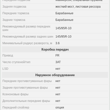
Передняя подвеска
МакФерсон, спиральная пружина
Задняя подвеска
жесткий мост, листовая рессора
Передние тормоза
Барабанные
Задние тормоза
Барабанные
Рекомендуемый размер передних
145/95R-10
шин
Рекомендуемый размер задних шин
145/95R-10
Минимальный радиус разворота, м
3.6
Коробка передач
Привод
FR
Число ступеней/тип
3AT
LSD
нет
Наружное оборудование
Передние противотуманные фары
нет
Задние противотуманные фары
нет
Ксеноновые фары
нет
Дополнительные передние фары
нет
Передний спойлер
опция