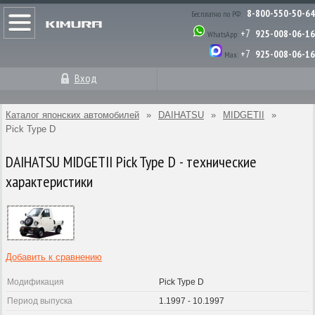
8-800-550-50-64
Бесплатно по РФ:
+7
925-008-06-16
WhatsApp:
+7
925-008-06-16
Max:
Вход
Каталог японских автомобилей
»
DAIHATSU
»
MIDGETII
»
Pick Type D
DAIHATSU MIDGETII Pick Type D - технические
характеристики
Добавить к сравнению
Модификация
Pick Type D
Период выпуска
1.1997 - 10.1997