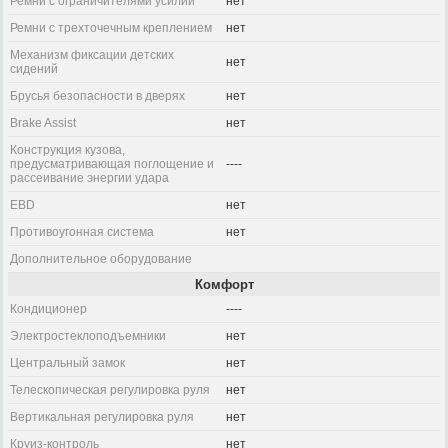
Ремни с ограничителями усилий
нет
Ремни с трехточечным креплением
нет
Механизм фиксации детских
нет
сидений
Брусья безопасности в дверях
нет
Brake Assist
нет
Конструкция кузова,
предусматривающая поглощение и
----
рассеивание энергии удара
EBD
нет
Противоугонная система
нет
Дополнительное оборудование
Комфорт
Кондиционер
----
Электростеклоподъемники
нет
Центральный замок
нет
Телескопическая регулировка руля
нет
Вертикальная регулировка руля
нет
Круиз-контроль
нет