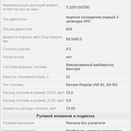
Максимальный крутящий момент,
5.1(50.0)/3200
кг*м(Н*м) при об./мин.
водяное охлаждение рядный 3-
Тип двигателя
цилиндра OHC
Объем двигателя
659
Диаметр поршня, мм x Ход поршня,
68.0x60.5
мм
Степень сжатия
9.5
Нагнетатель
нет
Фиксированный карбюратор
Система впрыска топлива
Вентури
Емкость топливного бака, л
31
Тип топлива
Бензин Regular (АИ-92, АИ-95)
Расход топлива в режиме 10/15, км/л
15.0
Расход топлива в режиме JC08, км/л
0.0
Норма по расходу топлива, км/л
15.00
Рулевой механизм и подвеска
Рулевой механизм
Реечное без усилителя