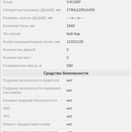
Кузов
V-K100P
Габаритные размеры (ДхШхВ), мм
2790x1295x1650
Размеры салона (ДхШхВ), мм
----x----x----
Колесная база, мм
1840
Тип кузова
Кей-Кар
Колея передних/задних колес, мм
1135/1100
Количество дверей
2
Количество мест
2
Снаряженная масса, кг
590
Средства безопасности
Подушка безопасности водителя
нет
Подушка безопасности переднего
нет
пассажира
Боковые подушки безопасности
нет
ABS
нет
TRC
нет
Ремни с преднатяжителями
нет