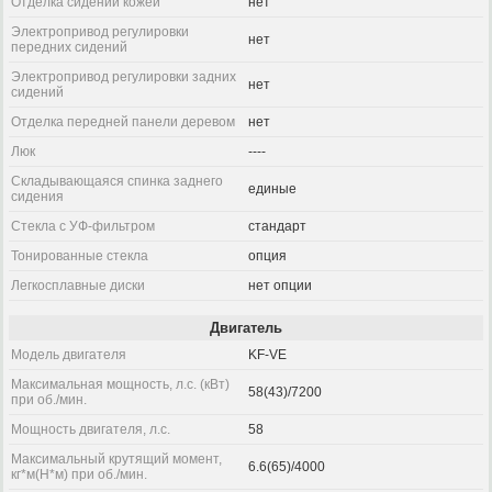
Отделка сидений кожей
нет
Электропривод регулировки
нет
передних сидений
Электропривод регулировки задних
нет
сидений
Отделка передней панели деревом
нет
Люк
----
Складывающаяся спинка заднего
единые
сидения
Стекла с УФ-фильтром
стандарт
Тонированные стекла
опция
Легкосплавные диски
нет опции
Двигатель
Модель двигателя
KF-VE
Максимальная мощность, л.с. (кВт)
58(43)/7200
при об./мин.
Мощность двигателя, л.с.
58
Максимальный крутящий момент,
6.6(65)/4000
кг*м(Н*м) при об./мин.