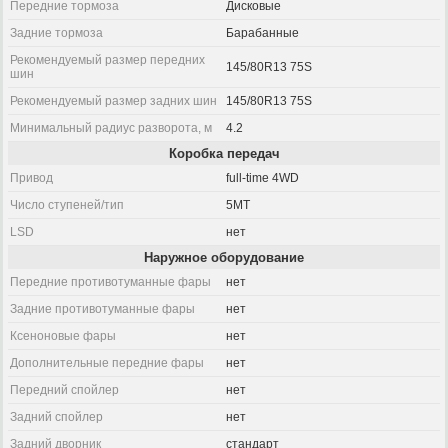
Передние тормоза
Дисковые
Задние тормоза
Барабанные
Рекомендуемый размер передних
145/80R13 75S
шин
Рекомендуемый размер задних шин
145/80R13 75S
Минимальный радиус разворота, м
4.2
Коробка передач
Привод
full-time 4WD
Число ступеней/тип
5MT
LSD
нет
Наружное оборудование
Передние противотуманные фары
нет
Задние противотуманные фары
нет
Ксеноновые фары
нет
Дополнительные передние фары
нет
Передний спойлер
нет
Задний спойлер
нет
Задний дворник
стандарт