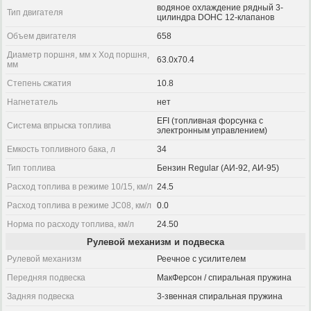
водяное охлаждение рядный 3-
Тип двигателя
цилиндра DOHC 12-клапанов
Объем двигателя
658
Диаметр поршня, мм x Ход поршня,
63.0x70.4
мм
Степень сжатия
10.8
Нагнетатель
нет
EFI (топливная форсунка с
Система впрыска топлива
электронным управлением)
Емкость топливного бака, л
34
Тип топлива
Бензин Regular (АИ-92, АИ-95)
Расход топлива в режиме 10/15, км/л
24.5
Расход топлива в режиме JC08, км/л
0.0
Норма по расходу топлива, км/л
24.50
Рулевой механизм и подвеска
Рулевой механизм
Реечное с усилителем
Передняя подвеска
МакФерсон / спиральная пружина
Задняя подвеска
3-звенная спиральная пружина