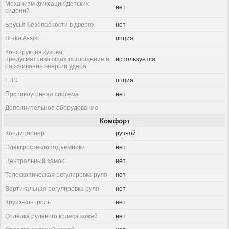
Механизм фиксации детских
нет
сидений
Брусья безопасности в дверях
нет
Brake Assist
опция
Конструкция кузова,
предусматривающая поглощение и
используется
рассеивание энергии удара
EBD
опция
Противоугонная система
нет
Дополнительное оборудование
Комфорт
Кондиционер
ручной
Электростеклоподъемники
нет
Центральный замок
нет
Телескопическая регулировка руля
нет
Вертикальная регулировка руля
нет
Круиз-контроль
нет
Отделка рулевого колеса кожей
нет