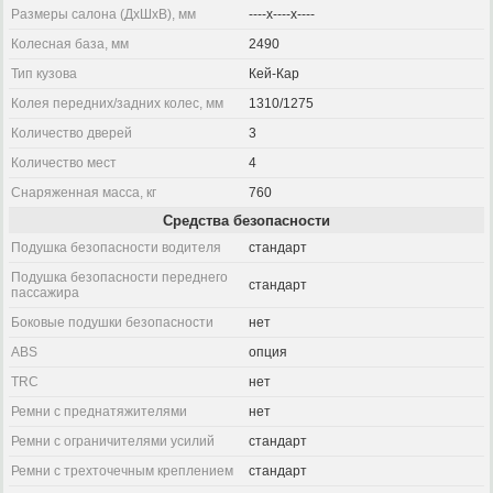
Размеры салона (ДхШхВ), мм
----x----x----
Колесная база, мм
2490
Тип кузова
Кей-Кар
Колея передних/задних колес, мм
1310/1275
Количество дверей
3
Количество мест
4
Снаряженная масса, кг
760
Средства безопасности
Подушка безопасности водителя
стандарт
Подушка безопасности переднего
стандарт
пассажира
Боковые подушки безопасности
нет
ABS
опция
TRC
нет
Ремни с преднатяжителями
нет
Ремни с ограничителями усилий
стандарт
Ремни с трехточечным креплением
стандарт