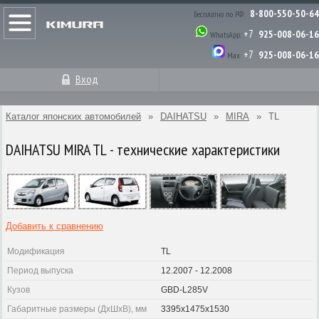
8-800-550-50-64
Бесплатно по РФ:
+7
925-008-06-16
WhatsApp:
+7
925-008-06-16
Max:
Вход
Каталог японских автомобилей
»
DAIHATSU
»
MIRA
»
TL
DAIHATSU MIRA TL - технические характеристики
Добавить к сравнению
Модификация
TL
Период выпуска
12.2007 - 12.2008
Кузов
GBD-L285V
Габаритные размеры (ДхШхВ), мм
3395x1475x1530