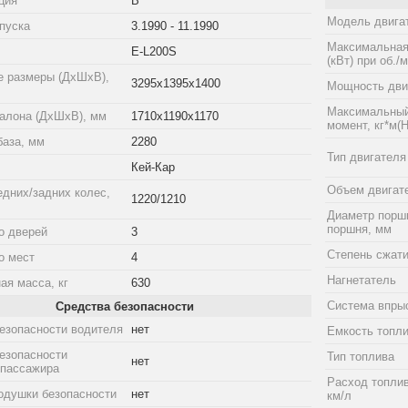
ция
B
Модель двига
пуска
3.1990 - 11.1990
Максимальная
E-L200S
(кВт) при об./
е размеры (ДхШхВ),
3295x1395x1400
Мощность двиг
Максимальный
алона (ДхШхВ), мм
1710x1190x1170
момент, кг*м(Н
база, мм
2280
Тип двигателя
Кей-Кар
Объем двигат
едних/задних колес,
1220/1210
Диаметр порш
поршня, мм
о дверей
3
Степень сжат
о мест
4
Нагнетатель
ая масса, кг
630
Система впры
Средства безопасности
езопасности водителя
нет
Емкость топли
езопасности
Тип топлива
нет
 пассажира
Расход топлив
одушки безопасности
нет
км/л