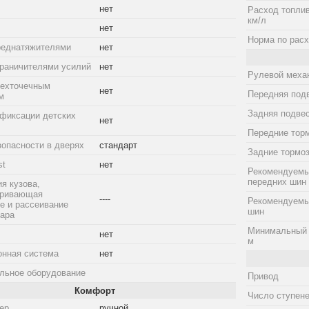
нет
Расход топлив
км/л
нет
Норма по расх
реднатяжителями
нет
граничителями усилий
нет
Рулевой меха
рехточечным
нет
Передняя под
м
Задняя подве
фиксации детских
нет
Передние тор
зопасности в дверях
стандарт
Задние тормо
st
нет
Рекомендуемы
передних шин
я кузова,
тривающая
----
Рекомендуемы
е и рассеивание
шин
дара
Минимальный 
нет
м
онная система
нет
льное оборудование
Привод
Комфорт
Число ступене
ер
ручной