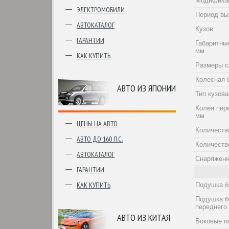
Модифика
ЭЛЕКТРОМОБИЛИ
Период вы
АВТОКАТАЛОГ
Кузов
ГАРАНТИИ
Габаритны
мм
КАК КУПИТЬ
Размеры с
Колесная 
АВТО ИЗ ЯПОНИИ
Тип кузова
Колея пер
мм
ЦЕНЫ НА АВТО
Количеств
АВТО ДО 160 Л.С.
Количеств
АВТОКАТАЛОГ
Снаряженн
ГАРАНТИИ
КАК КУПИТЬ
Подушка б
Подушка б
переднего
АВТО ИЗ КИТАЯ
Боковые п