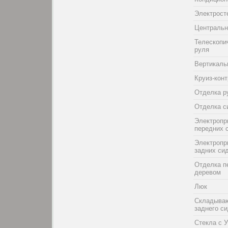
Электрост
Центральн
Телескопи
руля
Вертикаль
Круиз-кон
Отделка р
Отделка с
Электропр
передних 
Электропр
задних си
Отделка п
деревом
Люк
Складыва
заднего с
Стекла с 