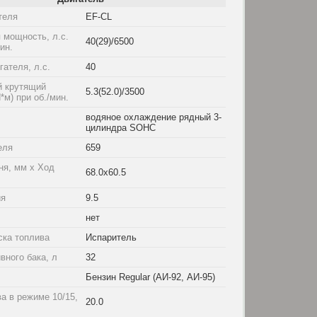
теля
EF-CL
 мощность, л.с.
40(29)/6500
мин.
ателя, л.с.
40
 крутящий
5.3(52.0)/3500
*м) при об./мин.
водяное охлаждение рядный 3-
цилиндра SOHC
еля
659
ня, мм x Ход
68.0x60.5
ия
9.5
нет
ска топлива
Испаритель
вного бака, л
32
Бензин Regular (АИ-92, АИ-95)
а в режиме 10/15,
20.0