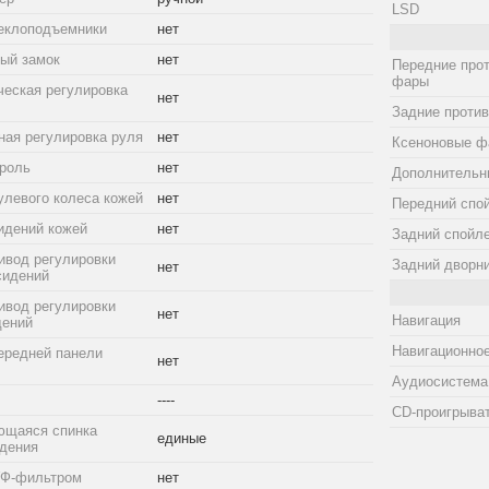
LSD
еклоподъемники
нет
ый замок
нет
Передние про
фары
ческая регулировка
нет
Задние проти
ная регулировка руля
нет
Ксеноновые ф
троль
нет
Дополнительн
улевого колеса кожей
нет
Передний спо
идений кожей
нет
Задний спойл
ивод регулировки
Задний дворн
нет
сидений
ивод регулировки
нет
Навигация
дений
Навигационное
ередней панели
нет
Аудиосистема
----
CD-проигрыва
ющаяся спинка
единые
идения
УФ-фильтром
нет