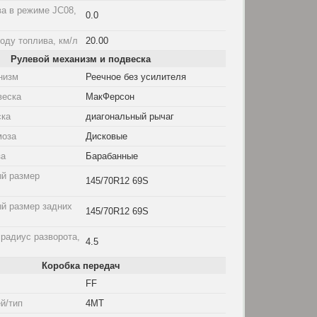
а в режиме JC08,
0.0
оду топлива, км/л
20.00
Рулевой механизм и подвеска
низм
Реечное без усилителя
веска
МакФерсон
ска
диагональный рычаг
моза
Дисковые
за
Барабанные
й размер
145/70R12 69S
й размер задних
145/70R12 69S
радиус разворота,
4.5
Коробка передач
FF
й/тип
4MT