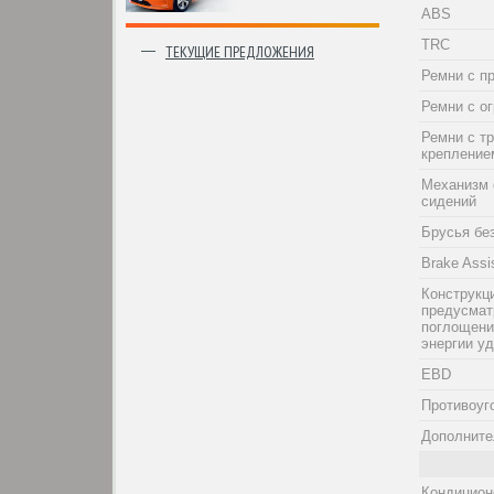
ABS
TRC
ТЕКУЩИЕ ПРЕДЛОЖЕНИЯ
Ремни с п
Ремни с о
Ремни с т
крепление
Механизм 
сидений
Брусья бе
Brake Assi
Конструкци
предусма
поглощени
энергии у
EBD
Противоуг
Дополните
Кондицион