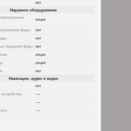
нет
Наружное оборудование
тивотуманные
опция
вотуманные фары
нет
ары
нет
ые передние фары
нет
йлер
опция
ер
опция
ик
нет
Навигация, аудио и видео
нет
 устройство
----
----
тель
----