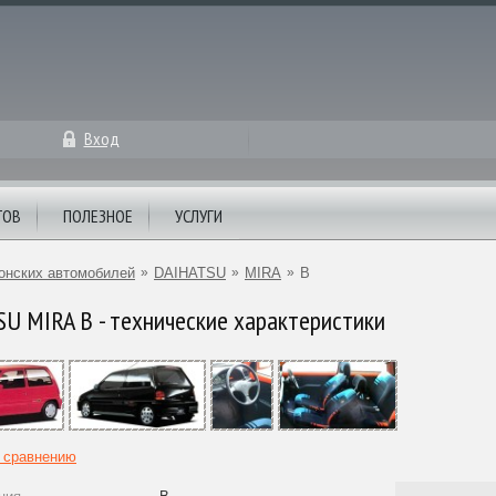
Вход
ТОВ
ПОЛЕЗНОЕ
УСЛУГИ
онских автомобилей
»
DAIHATSU
»
MIRA
»
B
U MIRA B - технические характеристики
к сравнению