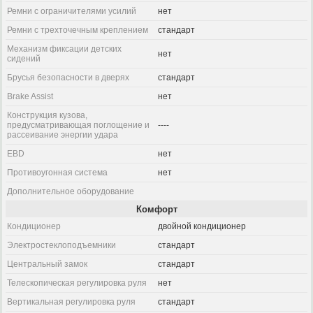
Ремни с ограничителями усилий
нет
Ремни с трехточечным креплением
стандарт
Механизм фиксации детских
нет
сидений
Брусья безопасности в дверях
стандарт
Brake Assist
нет
Конструкция кузова,
предусматривающая поглощение и
----
рассеивание энергии удара
EBD
нет
Противоугонная система
нет
Дополнительное оборудование
Комфорт
Кондиционер
двойной кондиционер
Электростеклоподъемники
стандарт
Центральный замок
стандарт
Телескопическая регулировка руля
нет
Вертикальная регулировка руля
стандарт