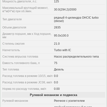
Мощность двигателя, л.с.
125
Максимальный крутящий момент,
30.0(294.2)/2000
кг*м(Н*м) при об./мин.
рядный 4-цилиндра OHCIC turbo
Тип двигателя
(diesel)
Объем двигателя
2835
Диаметр поршня, мм x Ход поршня,
95.0x100.0
мм
Степень сжатия
21.0
Нагнетатель
Turbo with IC
Система впрыска топлива
Насос распределительного типа
Емкость топливного бака, л
75
Тип топлива
Дизель
Расход топлива в режиме 10/15, км/л
0.0
Расход топлива в режиме JC08, км/л
0.0
Норма по расходу топлива, км/л
0.00
Рулевой механизм и подвеска
Рулевой механизм
Реечное с усилителем