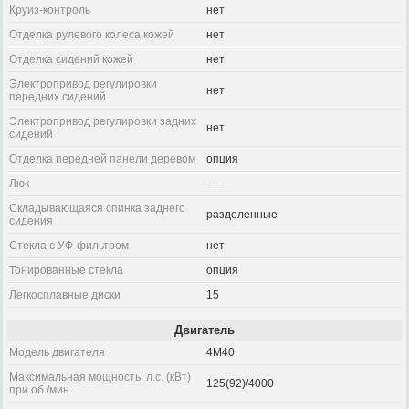
Круиз-контроль
нет
Отделка рулевого колеса кожей
нет
Отделка сидений кожей
нет
Электропривод регулировки
нет
передних сидений
Электропривод регулировки задних
нет
сидений
Отделка передней панели деревом
опция
Люк
----
Складывающаяся спинка заднего
разделенные
сидения
Стекла с УФ-фильтром
нет
Тонированные стекла
опция
Легкосплавные диски
15
Двигатель
Модель двигателя
4M40
Максимальная мощность, л.с. (кВт)
125(92)/4000
при об./мин.