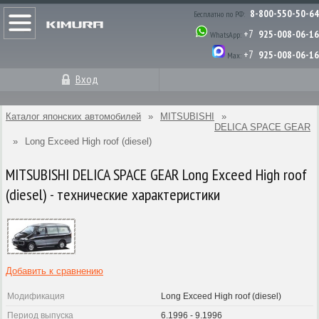
8-800-550-50-64
Бесплатно по РФ:
+7
925-008-06-16
WhatsApp:
+7
925-008-06-16
Max:
Вход
Каталог японских автомобилей
»
MITSUBISHI
»
DELICA SPACE GEAR
»
Long Exceed High roof (diesel)
MITSUBISHI DELICA SPACE GEAR Long Exceed High roof
(diesel) - технические характеристики
Добавить к сравнению
Модификация
Long Exceed High roof (diesel)
Период выпуска
6.1996 - 9.1996