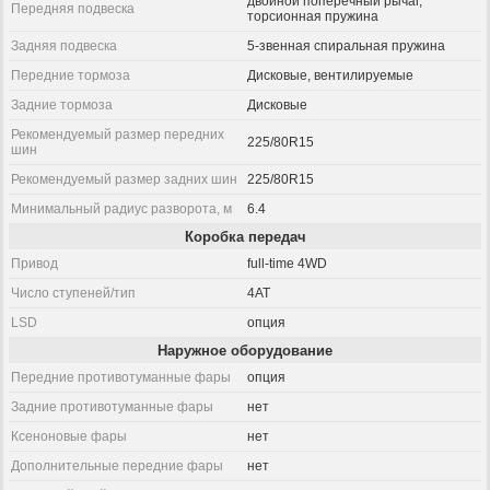
двойной поперечный рычаг,
Передняя подвеска
торсионная пружина
Задняя подвеска
5-звенная спиральная пружина
Передние тормоза
Дисковые, вентилируемые
Задние тормоза
Дисковые
Рекомендуемый размер передних
225/80R15
шин
Рекомендуемый размер задних шин
225/80R15
Минимальный радиус разворота, м
6.4
Коробка передач
Привод
full-time 4WD
Число ступеней/тип
4AT
LSD
опция
Наружное оборудование
Передние противотуманные фары
опция
Задние противотуманные фары
нет
Ксеноновые фары
нет
Дополнительные передние фары
нет