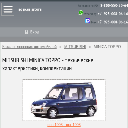
8-800-550-50-64
Бесплатно по РФ:
+7
925-008-06-16
WhatsApp:
+7
925-008-06-16
Max:
Вход
Каталог японских автомобилей
»
MITSUBISHI
»
MINICA TOPPO
MITSUBISHI MINICA TOPPO - технические
характеристики, комплектации
сен 1993 - окт 1998