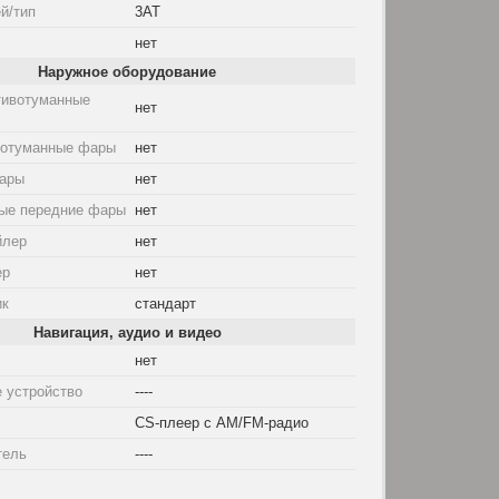
й/тип
3AT
нет
Наружное оборудование
тивотуманные
нет
вотуманные фары
нет
ары
нет
ые передние фары
нет
йлер
нет
ер
нет
ик
стандарт
Навигация, аудио и видео
нет
 устройство
----
CS-плеер с AM/FM-радио
тель
----