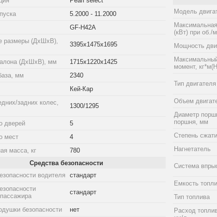
ция
Pearl select
Модель двига
пуска
5.2000 - 11.2000
Максимальная
GF-H42A
(кВт) при об./
е размеры (ДхШхВ),
3395x1475x1695
Мощность двиг
Максимальный
алона (ДхШхВ), мм
1715x1220x1425
момент, кг*м(Н
база, мм
2340
Тип двигателя
Кей-Кар
Объем двигат
едних/задних колес,
1300/1295
Диаметр порш
поршня, мм
о дверей
5
Степень сжат
о мест
4
Нагнетатель
ая масса, кг
780
Средства безопасности
Система впры
езопасности водителя
стандарт
Емкость топли
езопасности
стандарт
 пассажира
Тип топлива
одушки безопасности
нет
Расход топлив