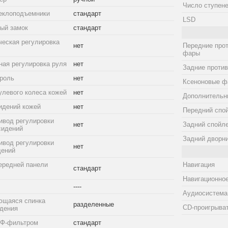
Число ступене
еклоподъемники
стандарт
LSD
ый замок
стандарт
ческая регулировка
нет
Передние про
фары
ная регулировка руля
нет
Задние проти
троль
нет
Ксеноновые ф
улевого колеса кожей
нет
Дополнительн
идений кожей
нет
Передний спо
ивод регулировки
нет
Задний спойл
сидений
Задний дворн
ивод регулировки
нет
дений
ередней панели
Навигация
стандарт
Навигационное
----
Аудиосистема
ющаяся спинка
разделенные
CD-проигрыва
идения
УФ-фильтром
стандарт