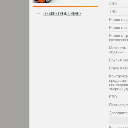
ABS
TRC
ТЕКУЩИЕ ПРЕДЛОЖЕНИЯ
Ремни с п
Ремни с о
Ремни с т
крепление
Механизм 
сидений
Брусья бе
Brake Assi
Конструкци
предусма
поглощени
энергии у
EBD
Противоуг
Дополните
Кондицион