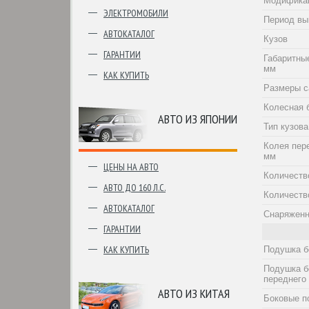
Модифика
ЭЛЕКТРОМОБИЛИ
Период вы
АВТОКАТАЛОГ
Кузов
ГАРАНТИИ
Габаритны
мм
КАК КУПИТЬ
Размеры с
Колесная 
АВТО ИЗ ЯПОНИИ
Тип кузова
Колея пер
мм
ЦЕНЫ НА АВТО
Количеств
АВТО ДО 160 Л.С.
Количеств
АВТОКАТАЛОГ
Снаряженн
ГАРАНТИИ
КАК КУПИТЬ
Подушка б
Подушка б
переднего
АВТО ИЗ КИТАЯ
Боковые п