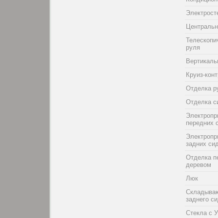
Электрост
Центральн
Телескопи
руля
Вертикаль
Круиз-кон
Отделка р
Отделка с
Электропр
передних 
Электропр
задних си
Отделка п
деревом
Люк
Складыва
заднего с
Стекла с 