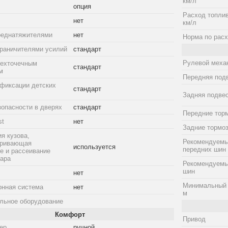
км/л
опция
Расход топлив
нет
км/л
реднатяжителями
нет
Норма по расх
граничителями усилий
стандарт
Рулевой меха
рехточечным
стандарт
м
Передняя под
фиксации детских
стандарт
Задняя подве
зопасности в дверях
стандарт
Передние тор
st
нет
Задние тормо
я кузова,
Рекомендуемы
тривающая
используется
передних шин
е и рассеивание
дара
Рекомендуемы
шин
нет
Минимальный 
онная система
нет
м
льное оборудование
Комфорт
Привод
ер
ручной