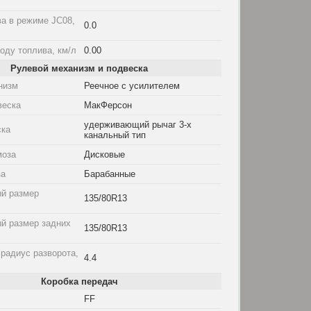
а в режиме JC08,
0.0
оду топлива, км/л
0.00
Рулевой механизм и подвеска
низм
Реечное с усилителем
веска
МакФерсон
удерживающий рычаг 3-х
ска
канальный тип
моза
Дисковые
за
Барабанные
й размер
135/80R13
й размер задних
135/80R13
радиус разворота,
4.4
Коробка передач
FF