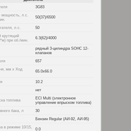
теля
3G83
 мощность, л.с.
50(37)/6500
мин.
ателя, л.с.
50
 крутящий
6.3(62)/4000
*м) при об./мин.
рядный 3-цилиндра SOHC 12-
клапанов
еля
657
ня, мм x Ход
65.0x66.0
ия
10.2
нет
ECI Multi (электронное
ска топлива
управление впрыском топлива)
вного бака, л
30
Бензин Regular (АИ-92, АИ-95)
а в режиме 10/15,
0.0