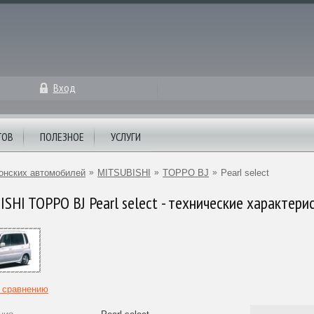
Вход
ТОВ
ПОЛЕЗНОЕ
УСЛУГИ
онских автомобилей
»
MITSUBISHI
»
TOPPO BJ
»
Pearl select
SHI TOPPO BJ Pearl select - технические характери
к сравнению