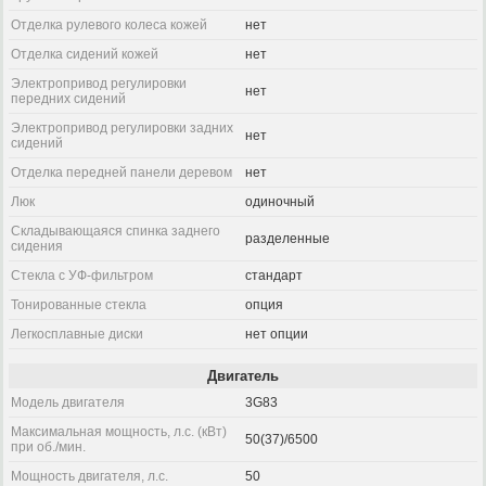
Отделка рулевого колеса кожей
нет
Отделка сидений кожей
нет
Электропривод регулировки
нет
передних сидений
Электропривод регулировки задних
нет
сидений
Отделка передней панели деревом
нет
Люк
одиночный
Складывающаяся спинка заднего
разделенные
сидения
Стекла с УФ-фильтром
стандарт
Тонированные стекла
опция
Легкосплавные диски
нет опции
Двигатель
Модель двигателя
3G83
Максимальная мощность, л.с. (кВт)
50(37)/6500
при об./мин.
Мощность двигателя, л.с.
50