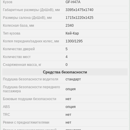
Кузов
GF-H47A
Габаритные размеры (ДхШхВ), мм
3395x1475x1740
Размеры салона (ДхШхВ), мм
1715x1220x1425
Колесная база, мм
2340
Тип кузова
Кей-Кар
Колея передних/задних колес, мм
1300/1295
Количество дверей
5
Количество мест
4
Снаряженная масса, кг
0
Средства безопасности
Подушка безопасности водителя
стандарт
Подушка безопасности переднего
опция
пассажира
Боковые подушки безопасности
нет
ABS
опция
TRC
нет
Ремни с преднатяжителями
нет