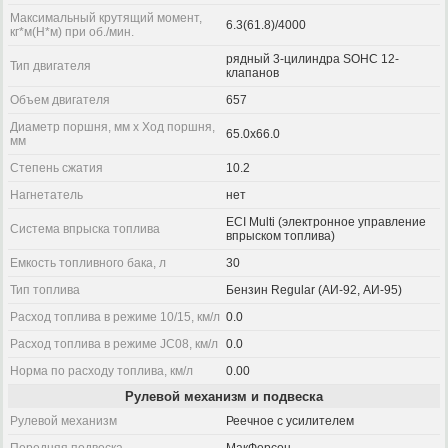
Максимальный крутящий момент,
6.3(61.8)/4000
кг*м(Н*м) при об./мин.
рядный 3-цилиндра SOHC 12-
Тип двигателя
клапанов
Объем двигателя
657
Диаметр поршня, мм x Ход поршня,
65.0x66.0
мм
Степень сжатия
10.2
Нагнетатель
нет
ECI Multi (электронное управление
Система впрыска топлива
впрыском топлива)
Емкость топливного бака, л
30
Тип топлива
Бензин Regular (АИ-92, АИ-95)
Расход топлива в режиме 10/15, км/л
0.0
Расход топлива в режиме JC08, км/л
0.0
Норма по расходу топлива, км/л
0.00
Рулевой механизм и подвеска
Рулевой механизм
Реечное с усилителем