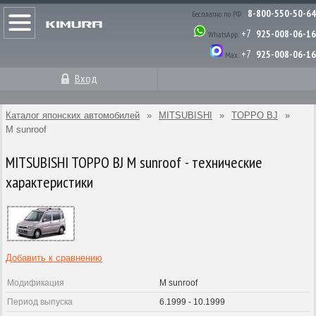
8-800-550-50-64
Бесплатно по РФ:
+7
925-008-06-16
WhatsApp:
+7
925-008-06-16
Max:
Вход
Каталог японских автомобилей
»
MITSUBISHI
»
TOPPO BJ
»
M sunroof
MITSUBISHI TOPPO BJ M sunroof - технические
характеристики
Добавить к сравнению
Модификация
M sunroof
Период выпуска
6.1999 - 10.1999