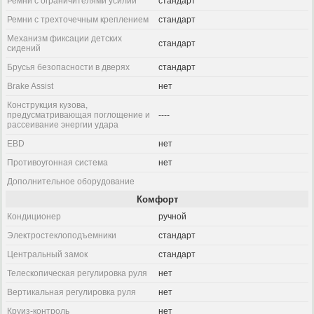
Ремни с ограничителями усилий
стандарт
Ремни с трехточечным креплением
стандарт
Механизм фиксации детских
стандарт
сидений
Брусья безопасности в дверях
стандарт
Brake Assist
нет
Конструкция кузова,
предусматривающая поглощение и
----
рассеивание энергии удара
EBD
нет
Противоугонная система
нет
Дополнительное оборудование
Комфорт
Кондиционер
ручной
Электростеклоподъемники
стандарт
Центральный замок
стандарт
Телескопическая регулировка руля
нет
Вертикальная регулировка руля
нет
Круиз-контроль
нет