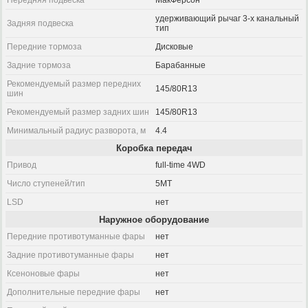
Передняя подвеска
МакФерсон
удерживающий рычаг 3-х канальный
Задняя подвеска
тип
Передние тормоза
Дисковые
Задние тормоза
Барабанные
Рекомендуемый размер передних
145/80R13
шин
Рекомендуемый размер задних шин
145/80R13
Минимальный радиус разворота, м
4.4
Коробка передач
Привод
full-time 4WD
Число ступеней/тип
5MT
LSD
нет
Наружное оборудование
Передние противотуманные фары
нет
Задние противотуманные фары
нет
Ксеноновые фары
нет
Дополнительные передние фары
нет