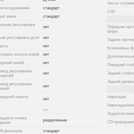
Число ступене
еклоподъемники
стандарт
LSD
ый замок
стандарт
ческая регулировка
нет
Передние про
фары
ная регулировка руля
нет
Задние проти
троль
нет
Ксеноновые ф
улевого колеса кожей
нет
Дополнительн
идений кожей
нет
Передний спо
ивод регулировки
нет
Задний спойл
сидений
Задний дворн
ивод регулировки
нет
дений
ередней панели
Навигация
нет
Навигационное
----
Аудиосистема
ющаяся спинка
разделенные
CD-проигрыва
идения
УФ-фильтром
стандарт