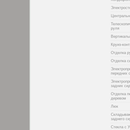
Электрост
Центральн
Телескопи
руля
Вертикаль
Круиз-кон
Отделка р
Отделка с
Электропр
передних 
Электропр
задних си
Отделка п
деревом
Люк
Складыва
заднего с
Стекла с 