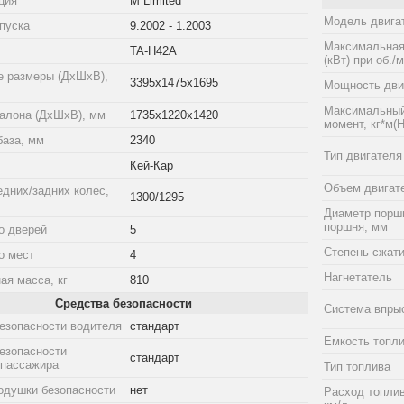
ция
M Limited
Модель двига
пуска
9.2002 - 1.2003
Максимальная
TA-H42A
(кВт) при об./
е размеры (ДхШхВ),
3395x1475x1695
Мощность двиг
Максимальный
алона (ДхШхВ), мм
1735x1220x1420
момент, кг*м(Н
база, мм
2340
Тип двигателя
Кей-Кар
Объем двигат
едних/задних колес,
1300/1295
Диаметр порш
поршня, мм
о дверей
5
Степень сжат
о мест
4
Нагнетатель
ая масса, кг
810
Средства безопасности
Система впры
езопасности водителя
стандарт
Емкость топли
езопасности
стандарт
 пассажира
Тип топлива
одушки безопасности
нет
Расход топлив