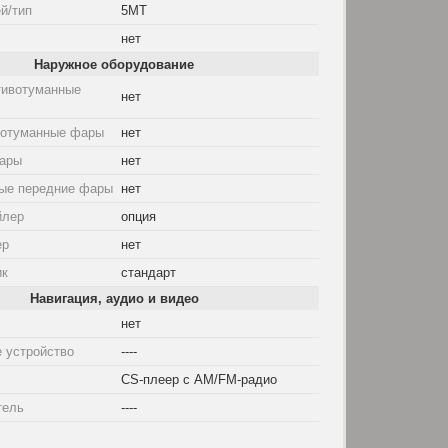
й/тип
5MT
нет
Наружное оборудование
тивотуманные
нет
вотуманные фары
нет
ары
нет
ые передние фары
нет
йлер
опция
ер
нет
ик
стандарт
Навигация, аудио и видео
нет
 устройство
----
CS-плеер с AM/FM-радио
тель
----