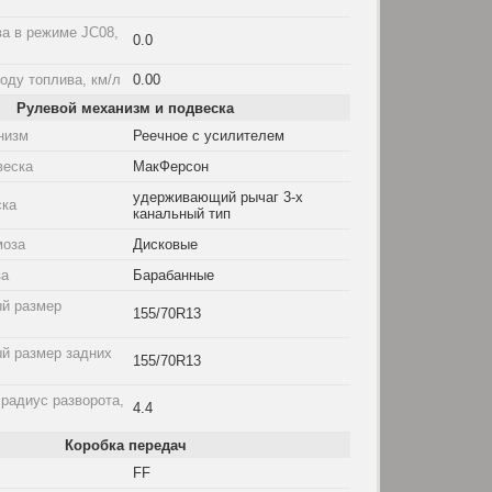
а в режиме JC08,
0.0
оду топлива, км/л
0.00
Рулевой механизм и подвеска
низм
Реечное с усилителем
веска
МакФерсон
удерживающий рычаг 3-х
ска
канальный тип
моза
Дисковые
за
Барабанные
й размер
155/70R13
й размер задних
155/70R13
радиус разворота,
4.4
Коробка передач
FF