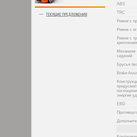
ABS
TRC
ТЕКУЩИЕ ПРЕДЛОЖЕНИЯ
Ремни с п
Ремни с о
Ремни с т
крепление
Механизм 
сидений
Брусья бе
Brake Assi
Конструкци
предусма
поглощени
энергии у
EBD
Противоуг
Дополните
Кондицион