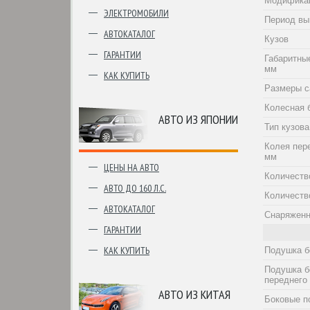
Модифика
ЭЛЕКТРОМОБИЛИ
Период вы
АВТОКАТАЛОГ
Кузов
ГАРАНТИИ
Габаритны
мм
КАК КУПИТЬ
Размеры с
Колесная 
АВТО ИЗ ЯПОНИИ
Тип кузова
Колея пер
мм
ЦЕНЫ НА АВТО
Количеств
АВТО ДО 160 Л.С.
Количеств
АВТОКАТАЛОГ
Снаряженн
ГАРАНТИИ
КАК КУПИТЬ
Подушка б
Подушка б
переднего
АВТО ИЗ КИТАЯ
Боковые п