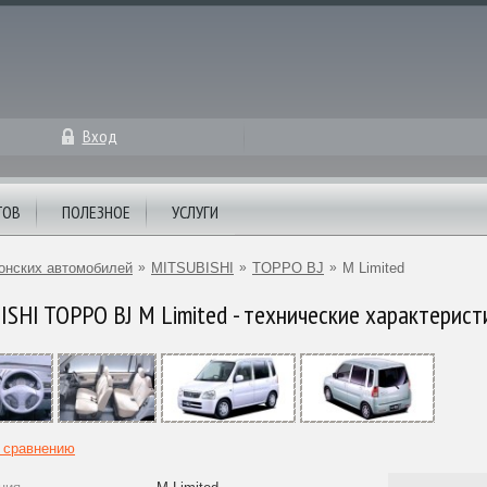
Вход
ТОВ
ПОЛЕЗНОЕ
УСЛУГИ
онских автомобилей
»
MITSUBISHI
»
TOPPO BJ
»
M Limited
SHI TOPPO BJ M Limited - технические характерист
к сравнению