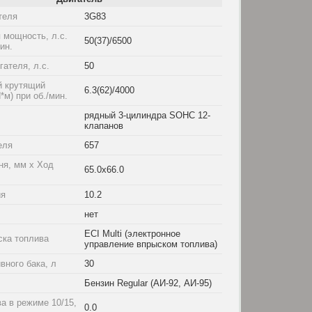
теля
3G83
 мощность, л.с.
50(37)/6500
мин.
ателя, л.с.
50
 крутящий
6.3(62)/4000
*м) при об./мин.
рядный 3-цилиндра SOHC 12-
клапанов
еля
657
ня, мм x Ход
65.0x66.0
ия
10.2
нет
ECI Multi (электронное
ска топлива
управление впрыском топлива)
вного бака, л
30
Бензин Regular (АИ-92, АИ-95)
а в режиме 10/15,
0.0