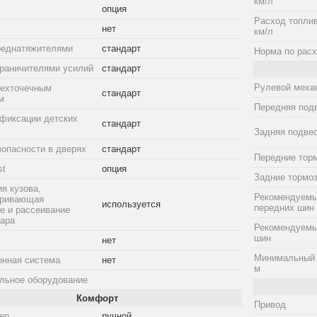
км/л
опция
Расход топлив
нет
км/л
реднатяжителями
стандарт
Норма по расх
граничителями усилий
стандарт
Рулевой меха
рехточечным
стандарт
м
Передняя под
фиксации детских
стандарт
Задняя подве
зопасности в дверях
стандарт
Передние тор
st
опция
Задние тормо
я кузова,
Рекомендуемы
тривающая
используется
передних шин
е и рассеивание
дара
Рекомендуемы
шин
нет
Минимальный 
онная система
нет
м
льное оборудование
Комфорт
Привод
ер
ручной