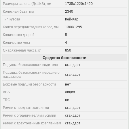
Размеры салона (ДхШхВ), мм
1735x1220x1420
Колесная база, мм
2340
Тип кузова
Кей-Кар
Колея передних/задних колес, мм
1300/1295
Количество дверей
5
Количество мест
4
Снаряженная масса, кг
850
Средства безопасности
Подушка безопасности водителя
стандарт
Подушка безопасности переднего
стандарт
пассажира
Боковые подушки безопасности
нет
ABS
опция
TRC
нет
Ремни с преднатяжителями
стандарт
Ремни с ограничителями усилий
стандарт
Ремни с трехточечным креплением
стандарт