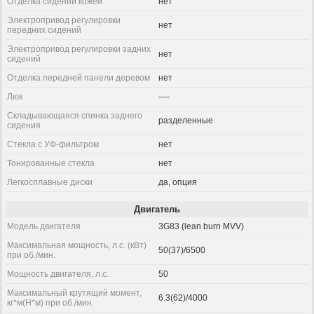
Отделка сидений кожей
нет
Электропривод регулировки
нет
передних сидений
Электропривод регулировки задних
нет
сидений
Отделка передней панели деревом
нет
Люк
----
Складывающаяся спинка заднего
разделенные
сидения
Стекла с УФ-фильтром
нет
Тонированные стекла
нет
Легкосплавные диски
да, опция
Двигатель
Модель двигателя
3G83 (lean burn MVV)
Максимальная мощность, л.с. (кВт)
50(37)/6500
при об./мин.
Мощность двигателя, л.с.
50
Максимальный крутящий момент,
6.3(62)/4000
кг*м(Н*м) при об./мин.