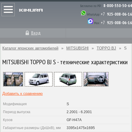
8-800-550-50-64
Бесплатно по РФ:
+7
925-008-06-16
WhatsApp:
+7
925-008-06-16
Max:
Вход
Каталог японских автомобилей
»
MITSUBISHI
»
TOPPO BJ
»
S
MITSUBISHI TOPPO BJ S - технические характеристики
Добавить к сравнению
Модификация
S
Период выпуска
2.2001 - 6.2001
Кузов
GF-H47A
Габаритные размеры (ДхШхВ), мм
3395x1475x1695