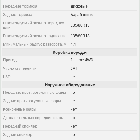
Передние тормоза
Дисковые
Задние тормоза
Барабанные
Рекомендуемый размер передних
135/80R13
шин
Рекомендуемый размер задних шин
135/80R13
Минимальный радиус разворота, м
4.4
Коробка передач
Привод
full-time 4WD
Число ступеней/тип
3AT
LSD
нет
Наружное оборудование
Передние противотуманные фары
нет
Задние противотуманные фары
нет
Ксеноновые фары
нет
Дополнительные передние фары
нет
Передний спойлер
нет
Задний спойлер
нет