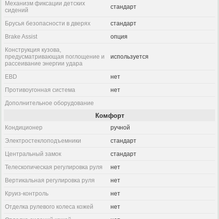
Механизм фиксации детских
стандарт
сидений
Брусья безопасности в дверях
стандарт
Brake Assist
опция
Конструкция кузова,
предусматривающая поглощение и
используется
рассеивание энергии удара
EBD
нет
Противоугонная система
нет
Дополнительное оборудование
Комфорт
Кондиционер
ручной
Электростеклоподъемники
стандарт
Центральный замок
стандарт
Телескопическая регулировка руля
нет
Вертикальная регулировка руля
нет
Круиз-контроль
нет
Отделка рулевого колеса кожей
нет