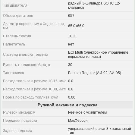
рядный 3-цилиндра SOHC 12-
Тип двигателя
клапанов
Объем двигателя
657
Диаметр поршня, мм x Ход поршня,
65.0x66.0
мм
Степень сжатия
10.2
Нагнетатель
нет
ECI Multi (электронное управление
Система впрыска топлива
впрыском топлива)
Емкость топливного бака, л
30
Тип топлива
Бензин Regular (АИ-92, АИ-95)
Расход топлива в режиме 10/15, км/л
0.0
Расход топлива в режиме JC08, км/л
0.0
Норма по расходу топлива, км/л
0.00
Рулевой механизм и подвеска
Рулевой механизм
Реечное с усилителем
Передняя подвеска
МакФерсон
удерживающий рычаг 3-х канальный
Задняя подвеска
тип