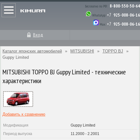
8-800-550-50-64
Бесплатно по РФ:
+7
925-008-06-16
WhatsApp:
+7
925-008-06-16
Max:
Вход
Каталог японских автомобилей
»
MITSUBISHI
»
TOPPO BJ
»
Guppy Limited
MITSUBISHI TOPPO BJ Guppy Limited - технические
характеристики
Добавить к сравнению
Модификация
Guppy Limited
Период выпуска
11.2000 - 2.2001