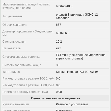
Максимальный крутящий момент,
6.3(62)/4000
кг*м(Н*м) при об./мин.
рядный 3-цилиндра SOHC 12-
Тип двигателя
клапанов
Объем двигателя
657
Диаметр поршня, мм x Ход поршня,
65.0x66.0
мм
Степень сжатия
10.2
Нагнетатель
нет
ECI Multi (электронное управление
Система впрыска топлива
впрыском топлива)
Емкость топливного бака, л
30
Тип топлива
Бензин Regular (АИ-92, АИ-95)
Расход топлива в режиме 10/15, км/л
0.0
Расход топлива в режиме JC08, км/л
0.0
Норма по расходу топлива, км/л
0.00
Рулевой механизм и подвеска
Рулевой механизм
Реечное с усилителем