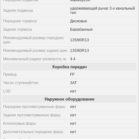
Передняя подвеска
МакФерсон
удерживающий рычаг 3-х канальный
Задняя подвеска
тип
Передние тормоза
Дисковые
Задние тормоза
Барабанные
Рекомендуемый размер передних
135/80R13
шин
Рекомендуемый размер задних шин
135/80R13
Минимальный радиус разворота, м
4.4
Коробка передач
Привод
FF
Число ступеней/тип
3AT
LSD
нет
Наружное оборудование
Передние противотуманные фары
нет
Задние противотуманные фары
нет
Ксеноновые фары
нет
Дополнительные передние фары
нет