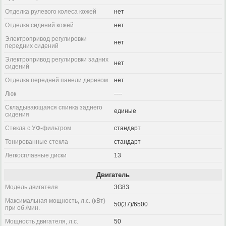
Отделка рулевого колеса кожей
нет
Отделка сидений кожей
нет
Электропривод регулировки
нет
передних сидений
Электропривод регулировки задних
нет
сидений
Отделка передней панели деревом
нет
Люк
----
Складывающаяся спинка заднего
единые
сидения
Стекла с УФ-фильтром
стандарт
Тонированные стекла
стандарт
Легкосплавные диски
13
Двигатель
Модель двигателя
3G83
Максимальная мощность, л.с. (кВт)
50(37)/6500
при об./мин.
Мощность двигателя, л.с.
50