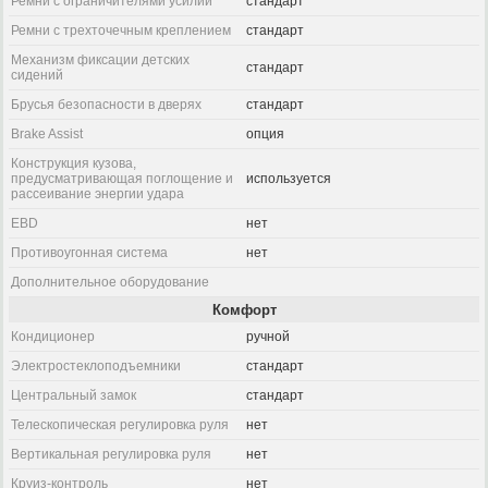
Ремни с ограничителями усилий
стандарт
Ремни с трехточечным креплением
стандарт
Механизм фиксации детских
стандарт
сидений
Брусья безопасности в дверях
стандарт
Brake Assist
опция
Конструкция кузова,
предусматривающая поглощение и
используется
рассеивание энергии удара
EBD
нет
Противоугонная система
нет
Дополнительное оборудование
Комфорт
Кондиционер
ручной
Электростеклоподъемники
стандарт
Центральный замок
стандарт
Телескопическая регулировка руля
нет
Вертикальная регулировка руля
нет
Круиз-контроль
нет