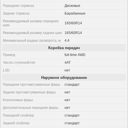
Передние тормоза
Дисковые
Задние тормоза
Барабанные
Рекомендуемый размер передних
165/60R14
шин
Рекомендуемый размер задних шин
165/60R14
Минимальный радиус разворота, м
4.4
Коробка передач
Привод
full-time 4WD
Число ступеней/тип
4AT
LSD
нет
Наружное оборудование
Передние противотуманные фары
стандарт
Задние противотуманные фары
нет
Ксеноновые фары
нет
Дополнительные передние фары
нет
Передний спойлер
стандарт
Задний спойлер
стандарт