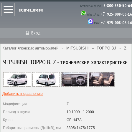
8-800-550-50-64
Бесплатно по РФ:
+7
925-008-06-16
WhatsApp:
+7
925-008-06-16
Max:
Вход
Каталог японских автомобилей
»
MITSUBISHI
»
TOPPO BJ
»
Z
MITSUBISHI TOPPO BJ Z - технические характеристики
Добавить к сравнению
Модификация
Z
Период выпуска
10.1999 - 1.2000
Кузов
GF-H47A
Габаритные размеры (ДхШхВ), мм
3395x1475x1775