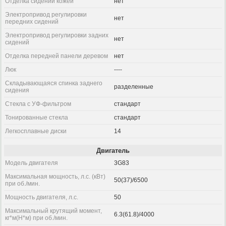
Отделка сидений кожей
нет
Электропривод регулировки
нет
передних сидений
Электропривод регулировки задних
нет
сидений
Отделка передней панели деревом
нет
Люк
----
Складывающаяся спинка заднего
разделенные
сидения
Стекла с УФ-фильтром
стандарт
Тонированные стекла
стандарт
Легкосплавные диски
14
Двигатель
Модель двигателя
3G83
Максимальная мощность, л.с. (кВт)
50(37)/6500
при об./мин.
Мощность двигателя, л.с.
50
Максимальный крутящий момент,
6.3(61.8)/4000
кг*м(Н*м) при об./мин.