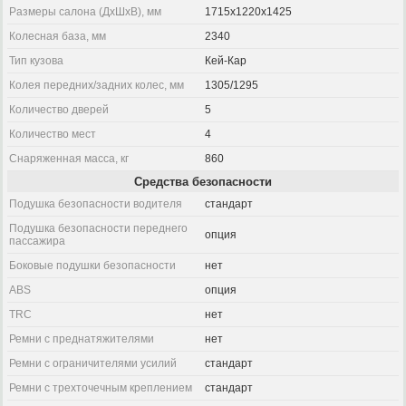
Размеры салона (ДхШхВ), мм
1715x1220x1425
Колесная база, мм
2340
Тип кузова
Кей-Кар
Колея передних/задних колес, мм
1305/1295
Количество дверей
5
Количество мест
4
Снаряженная масса, кг
860
Средства безопасности
Подушка безопасности водителя
стандарт
Подушка безопасности переднего
опция
пассажира
Боковые подушки безопасности
нет
ABS
опция
TRC
нет
Ремни с преднатяжителями
нет
Ремни с ограничителями усилий
стандарт
Ремни с трехточечным креплением
стандарт