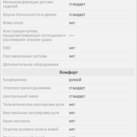
Механизм фиксации детских
стандарт
сидений
Брусья безопасности в дверях
стандарт
Brake Assist
нет
Конструкция кузова,
предусматривающая поглощение и
----
рассеивание энергии удара
EBD
нет
Противоугонная система
нет
Дополнительное оборудование
Комфорт
Кондиционер
ручной
Электростеклоподъемники
стандарт
Центральный замок
стандарт
Телескопическая регулировка руля
нет
Вертикальная регулировка руля
нет
Круиз-контроль
нет
Отделка рулевого колеса кожей
нет