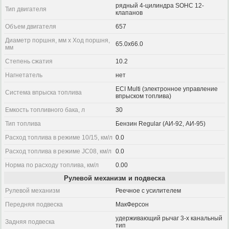
рядный 4-цилиндра SOHC 12-
Тип двигателя
клапанов
Объем двигателя
657
Диаметр поршня, мм x Ход поршня,
65.0x66.0
мм
Степень сжатия
10.2
Нагнетатель
нет
ECI Multi (электронное управление
Система впрыска топлива
впрыском топлива)
Емкость топливного бака, л
30
Тип топлива
Бензин Regular (АИ-92, АИ-95)
Расход топлива в режиме 10/15, км/л
0.0
Расход топлива в режиме JC08, км/л
0.0
Норма по расходу топлива, км/л
0.00
Рулевой механизм и подвеска
Рулевой механизм
Реечное с усилителем
Передняя подвеска
МакФерсон
удерживающий рычаг 3-х канальный
Задняя подвеска
тип