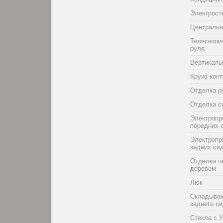
Электрост
Центральн
Телескопи
руля
Вертикаль
Круиз-кон
Отделка р
Отделка с
Электропр
передних 
Электропр
задних си
Отделка п
деревом
Люк
Складыва
заднего с
Стекла с 