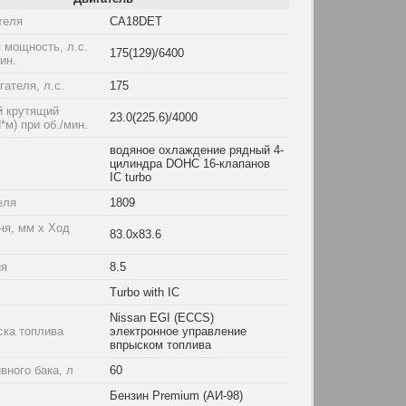
теля
CA18DET
 мощность, л.с.
175(129)/6400
мин.
ателя, л.с.
175
 крутящий
23.0(225.6)/4000
*м) при об./мин.
водяное охлаждение рядный 4-
цилиндра DOHC 16-клапанов
IC turbo
еля
1809
ня, мм x Ход
83.0x83.6
ия
8.5
Turbo with IC
Nissan EGI (ECCS)
ска топлива
электронное управление
впрыском топлива
вного бака, л
60
Бензин Premium (АИ-98)