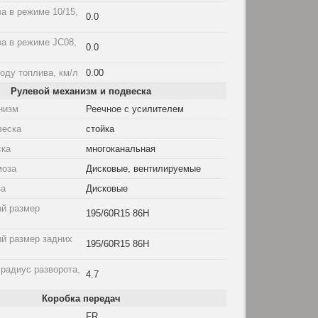
а в режиме 10/15,
0.0
а в режиме JC08,
0.0
оду топлива, км/л
0.00
Рулевой механизм и подвеска
низм
Реечное с усилителем
веска
стойка
ска
многоканальная
моза
Дисковые, вентилируемые
за
Дисковые
й размер
195/60R15 86H
й размер задних
195/60R15 86H
радиус разворота,
4.7
Коробка передач
FR