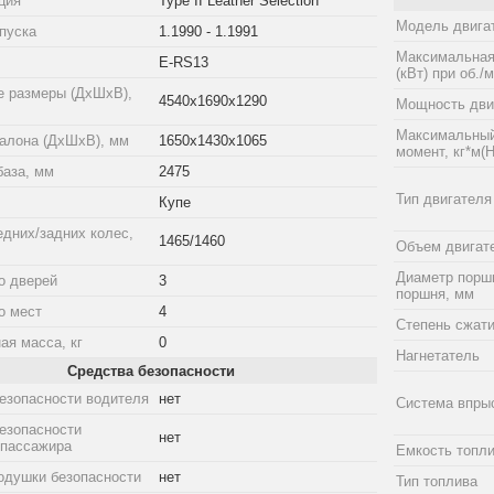
ция
Type II Leather Selection
Модель двига
пуска
1.1990 - 1.1991
Максимальная
E-RS13
(кВт) при об./
е размеры (ДхШхВ),
4540x1690x1290
Мощность двиг
Максимальный
алона (ДхШхВ), мм
1650x1430x1065
момент, кг*м(Н
база, мм
2475
Тип двигателя
Купе
едних/задних колес,
1465/1460
Объем двигат
Диаметр порш
о дверей
3
поршня, мм
о мест
4
Степень сжат
ая масса, кг
0
Нагнетатель
Средства безопасности
езопасности водителя
нет
Система впры
езопасности
нет
 пассажира
Емкость топли
одушки безопасности
нет
Тип топлива