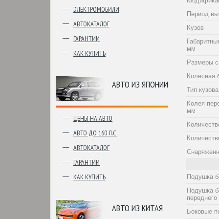
Модифика
ЭЛЕКТРОМОБИЛИ
Период вы
АВТОКАТАЛОГ
Кузов
ГАРАНТИИ
Габаритны
мм
КАК КУПИТЬ
Размеры с
Колесная 
АВТО ИЗ ЯПОНИИ
Тип кузова
Колея пер
мм
ЦЕНЫ НА АВТО
Количеств
АВТО ДО 160 Л.С.
Количеств
АВТОКАТАЛОГ
Снаряженн
ГАРАНТИИ
КАК КУПИТЬ
Подушка б
Подушка б
переднего
АВТО ИЗ КИТАЯ
Боковые п