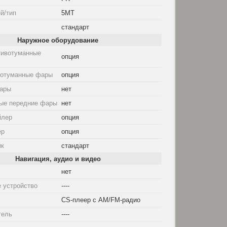
й/тип
5MT
стандарт
Наружное оборудование
тивотуманные
опция
вотуманные фары
опция
ары
нет
ые передние фары
нет
йлер
опция
ер
опция
ик
стандарт
Навигация, аудио и видео
нет
 устройство
----
CS-плеер с AM/FM-радио
тель
----