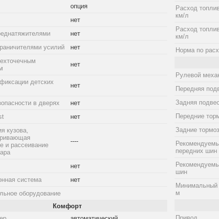
опция
Расход топлив
км/л
нет
Расход топлив
реднатяжителями
нет
км/л
граничителями усилий
нет
Норма по расх
рехточечным
нет
м
Рулевой меха
фиксации детских
нет
Передняя под
Задняя подве
зопасности в дверях
нет
Передние тор
st
нет
Задние тормо
я кузова,
тривающая
----
Рекомендуемы
е и рассеивание
передних шин
дара
Рекомендуемы
нет
шин
онная система
нет
Минимальный 
м
льное оборудование
Комфорт
Привод
ер
автоматический