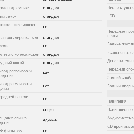
Число ступене
еклоподъемники
стандарт
LSD
ый замок
стандарт
ческая регулировка
нет
Передние про
фары
ная регулировка руля
стандарт
Задние проти
троль
нет
Ксеноновые ф
улевого колеса кожей
стандарт
Дополнительн
идений кожей
стандарт
Передний спо
ивод регулировки
нет
сидений
Задний спойл
ивод регулировки
нет
Задний дворн
дений
ередней панели
нет
Навигация
опция
Навигационное
ющаяся спинка
Аудиосистема
единые
идения
CD-проигрыва
УФ-фильтром
нет