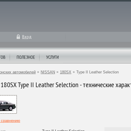
Вход
ТОВ
ПОЛЕЗНОЕ
УСЛУГИ
онских автомобилей
»
NISSAN
»
180SX
»
Type II Leather Selection
180SX Type II Leather Selection - технические хара
к сравнению