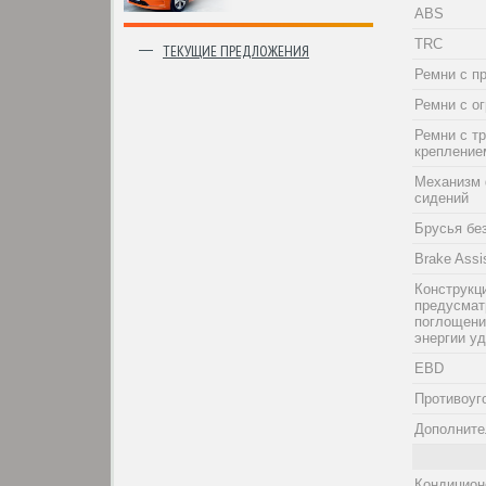
ABS
TRC
ТЕКУЩИЕ ПРЕДЛОЖЕНИЯ
Ремни с п
Ремни с о
Ремни с т
крепление
Механизм 
сидений
Брусья бе
Brake Assi
Конструкци
предусма
поглощени
энергии у
EBD
Противоуг
Дополните
Кондицион