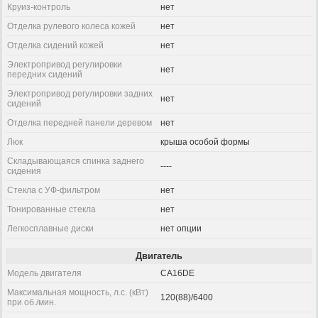
Круиз-контроль
нет
Отделка рулевого колеса кожей
нет
Отделка сидений кожей
нет
Электропривод регулировки
нет
передних сидений
Электропривод регулировки задних
нет
сидений
Отделка передней панели деревом
нет
Люк
крыша особой формы
Складывающаяся спинка заднего
----
сидения
Стекла с УФ-фильтром
нет
Тонированные стекла
нет
Легкосплавные диски
нет опции
Двигатель
Модель двигателя
CA16DE
Максимальная мощность, л.с. (кВт)
120(88)/6400
при об./мин.