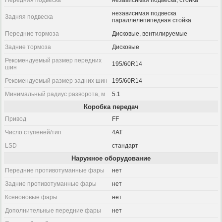
Передняя подвеска
независимая подвеска, стойка
независимая подвеска
Задняя подвеска
параллелепипедная стойка
Передние тормоза
Дисковые, вентилируемые
Задние тормоза
Дисковые
Рекомендуемый размер передних
195/60R14
шин
Рекомендуемый размер задних шин
195/60R14
Минимальный радиус разворота, м
5.1
Коробка передач
Привод
FF
Число ступеней/тип
4AT
LSD
стандарт
Наружное оборудование
Передние противотуманные фары
нет
Задние противотуманные фары
нет
Ксеноновые фары
нет
Дополнительные передние фары
нет