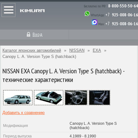
8-800-550-50-64
Бесплатно по РФ:
+7
925-008-06-16
WhatsApp:
+7
925-008-06-16
Max:
Вход
Каталог японских автомобилей
»
NISSAN
»
EXA
»
Canopy L. A. Version Type S (hatchback)
NISSAN EXA Canopy L. A. Version Type S (hatchback) -
технические характеристики
Добавить к сравнению
Canopy L. A. Version Type S
Модификация
(hatchback)
Период выпуска
4.1989 - 8.1990