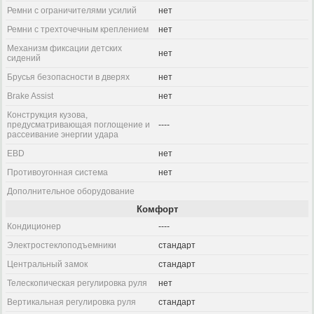
Ремни с ограничителями усилий
нет
Ремни с трехточечным креплением
нет
Механизм фиксации детских
нет
сидений
Брусья безопасности в дверях
нет
Brake Assist
нет
Конструкция кузова,
предусматривающая поглощение и
----
рассеивание энергии удара
EBD
нет
Противоугонная система
нет
Дополнительное оборудование
Комфорт
Кондиционер
----
Электростеклоподъемники
стандарт
Центральный замок
стандарт
Телескопическая регулировка руля
нет
Вертикальная регулировка руля
стандарт