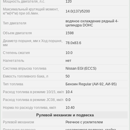
Мощность двигателя, л.с.
120
Максимальный крутящий момент,
14.0(137)/5200
кг*м(Н*м) при об./мин.
водяное охлаждение рядный 4-
Тип двигателя
цилиндра DOHC
Объем двигателя
1598
Диаметр поршня, мм x Ход поршня,
78.0x83.6
мм
Степень сжатия
10.0
Нагнетатель
нет
Система впрыска топлива
Nissan EGI (ECCS)
Емкость топливного бака, л
50
Тип топлива
Бензин Regular (АИ-92, АИ-95)
Расход топлива в режиме 10/15, км/л
10.4
Расход топлива в режиме JC08, км/л
0.0
Норма по расходу топлива, км/л
10.40
Рулевой механизм и подвеска
Рулевой механизм
Реечное с усилителем