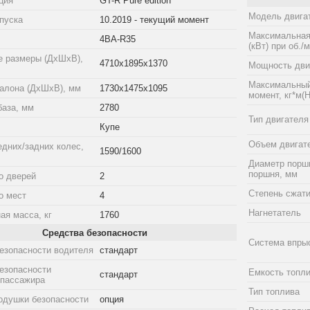
ция
GT-R Pure edition
Модель двига
пуска
10.2019 - текущий момент
Максимальная
4BA-R35
(кВт) при об./
е размеры (ДхШхВ),
4710x1895x1370
Мощность двиг
Максимальный
алона (ДхШхВ), мм
1730x1475x1095
момент, кг*м(Н
база, мм
2780
Тип двигателя
Купе
Объем двигат
едних/задних колес,
1590/1600
Диаметр порш
поршня, мм
о дверей
2
Степень сжат
о мест
4
Нагнетатель
ая масса, кг
1760
Средства безопасности
Система впры
езопасности водителя
стандарт
езопасности
Емкость топли
стандарт
 пассажира
Тип топлива
одушки безопасности
опция