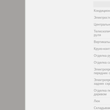
Кондицион
Электрост
Центральн
Телескопи
руля
Вертикаль
Круиз-кон
Отделка р
Отделка с
Электропр
передних 
Электропр
задних си
Отделка п
деревом
Люк
Складыва