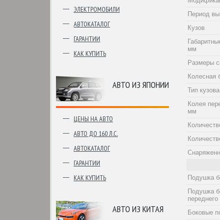
Модифика
ЭЛЕКТРОМОБИЛИ
Период вы
АВТОКАТАЛОГ
Кузов
ГАРАНТИИ
Габаритны
мм
КАК КУПИТЬ
Размеры с
Колесная 
АВТО ИЗ ЯПОНИИ
Тип кузова
Колея пер
мм
ЦЕНЫ НА АВТО
Количеств
АВТО ДО 160 Л.С.
Количеств
АВТОКАТАЛОГ
Снаряженн
ГАРАНТИИ
КАК КУПИТЬ
Подушка б
Подушка б
переднего
АВТО ИЗ КИТАЯ
Боковые п