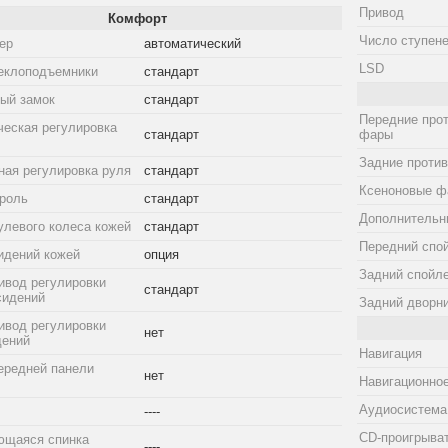
Привод
Комфорт
Число ступене
ер
автоматический
LSD
еклоподъемники
стандарт
ый замок
стандарт
Передние про
ческая регулировка
стандарт
фары
Задние проти
ная регулировка руля
стандарт
Ксеноновые ф
троль
стандарт
Дополнительн
улевого колеса кожей
стандарт
Передний спо
идений кожей
опция
Задний спойл
ивод регулировки
стандарт
сидений
Задний дворн
ивод регулировки
нет
дений
Навигация
ередней панели
нет
Навигационное
Аудиосистема
----
CD-проигрыва
ющаяся спинка
----