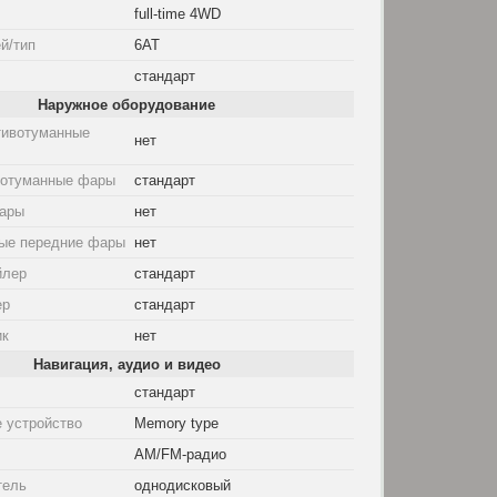
full-time 4WD
й/тип
6AT
стандарт
Наружное оборудование
тивотуманные
нет
вотуманные фары
стандарт
ары
нет
ые передние фары
нет
йлер
стандарт
ер
стандарт
ик
нет
Навигация, аудио и видео
стандарт
 устройство
Memory type
AM/FM-радио
тель
однодисковый