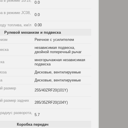
а в режиме 10/15,
0.0
а в режиме JC08,
0.0
оду топлива, км/л
0.00
Рулевой механизм и подвеска
низм
Реечное с усилителем
независимая подвеска,
веска
двойной поперечный рычаг
многорычажная независимая
ска
подвеска
моза
Дисковые, вентилируемые
за
Дисковые, вентилируемые
й размер
255/40ZRF20(101Y)
й размер задних
285/35ZRF20(104Y)
радиус разворота,
5.7
Коробка передач