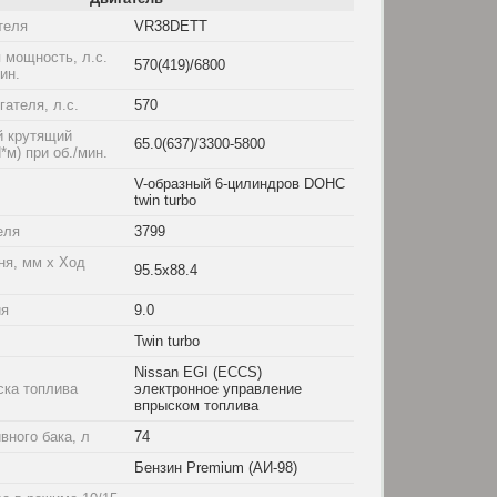
теля
VR38DETT
 мощность, л.с.
570(419)/6800
мин.
ателя, л.с.
570
 крутящий
65.0(637)/3300-5800
*м) при об./мин.
V-образный 6-цилиндров DOHC
twin turbo
еля
3799
ня, мм x Ход
95.5x88.4
ия
9.0
Twin turbo
Nissan EGI (ECCS)
ска топлива
электронное управление
впрыском топлива
вного бака, л
74
Бензин Premium (АИ-98)