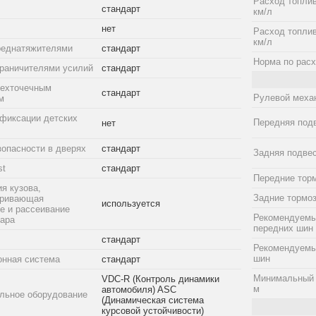
Расход топлив
стандарт
км/л
нет
Расход топлив
км/л
реднатяжителями
стандарт
Норма по расх
граничителями усилий
стандарт
рехточечным
стандарт
Рулевой меха
м
фиксации детских
Передняя под
нет
зопасности в дверях
стандарт
Задняя подве
st
стандарт
Передние тор
я кузова,
Задние тормо
тривающая
используется
е и рассеивание
Рекомендуемы
дара
передних шин
стандарт
Рекомендуемы
шин
онная система
стандарт
Минимальный 
VDC-R (Контроль динамики
м
автомобиля) ASC
льное оборудование
(Динамическая система
курсовой устойчивости)