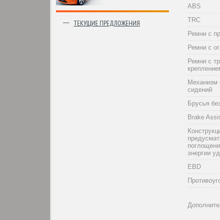
ABS
TRC
ТЕКУЩИЕ ПРЕДЛОЖЕНИЯ
Ремни с п
Ремни с о
Ремни с т
крепление
Механизм 
сидений
Брусья бе
Brake Assi
Конструкци
предусма
поглощени
энергии у
EBD
Противоуг
Дополните