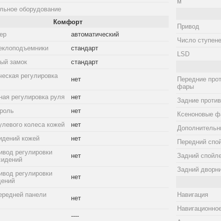
м
льное оборудование
Комфорт
Привод
ер
автоматический
Число ступене
еклоподъемники
стандарт
LSD
ый замок
стандарт
ческая регулировка
нет
Передние про
фары
ная регулировка руля
нет
Задние проти
троль
нет
Ксеноновые ф
улевого колеса кожей
нет
Дополнительн
идений кожей
нет
Передний спо
ивод регулировки
нет
Задний спойл
сидений
Задний дворн
ивод регулировки
нет
дений
ередней панели
Навигация
нет
Навигационное
----