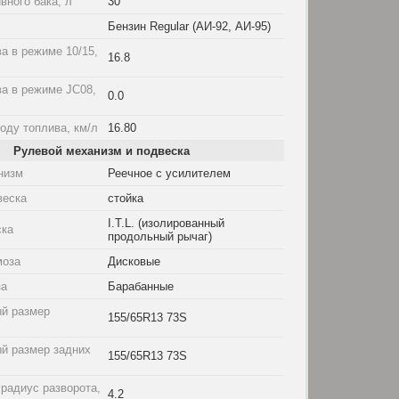
вного бака, л
30
Бензин Regular (АИ-92, АИ-95)
а в режиме 10/15,
16.8
а в режиме JC08,
0.0
оду топлива, км/л
16.80
Рулевой механизм и подвеска
низм
Реечное с усилителем
веска
стойка
I.T.L. (изолированный
ска
продольный рычаг)
моза
Дисковые
за
Барабанные
й размер
155/65R13 73S
й размер задних
155/65R13 73S
радиус разворота,
4.2