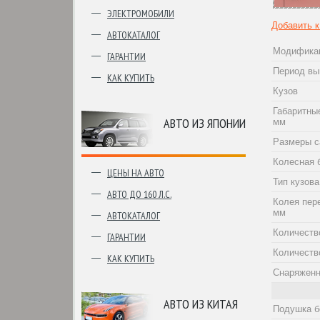
ЭЛЕКТРОМОБИЛИ
Добавить 
АВТОКАТАЛОГ
Модифика
ГАРАНТИИ
Период вы
КАК КУПИТЬ
Кузов
Габаритны
АВТО ИЗ ЯПОНИИ
мм
Размеры с
Колесная 
ЦЕНЫ НА АВТО
Тип кузова
АВТО ДО 160 Л.С.
Колея пер
мм
АВТОКАТАЛОГ
Количеств
ГАРАНТИИ
Количеств
КАК КУПИТЬ
Снаряженн
АВТО ИЗ КИТАЯ
Подушка б