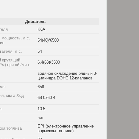
Двигатель
теля
K6A
 мощность, л.с.
54(40)/6500
мин.
ателя, л.с.
54
 крутящий
6.4(63)/3500
*м) при об./мин.
водяное охлаждение рядный 3-
цилиндра DOHC 12-клапанов
еля
658
ня, мм x Ход
68.0x60.4
ия
10.5
нет
EPI (электронное управление
ска топлива
впрыском топлива)