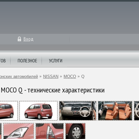
Вход
ТОВ
ПОЛЕЗНОЕ
УСЛУГИ
онских автомобилей
»
NISSAN
»
MOCO
»
Q
MOCO Q - технические характеристики