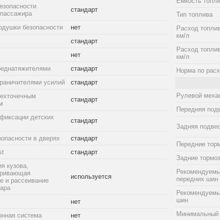
Емкость топли
езопасности
стандарт
 пассажира
Тип топлива
одушки безопасности
нет
Расход топлив
км/л
стандарт
Расход топлив
нет
км/л
реднатяжителями
стандарт
Норма по расх
граничителями усилий
стандарт
Рулевой меха
рехточечным
стандарт
м
Передняя под
фиксации детских
стандарт
Задняя подве
зопасности в дверях
стандарт
Передние тор
st
стандарт
Задние тормо
я кузова,
Рекомендуемы
тривающая
используется
передних шин
е и рассеивание
дара
Рекомендуемы
шин
нет
Минимальный 
онная система
нет