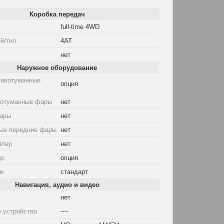
Коробка передач
full-time 4WD
й/тип
4AT
нет
Наружное оборудование
тивотуманные
опция
вотуманные фары
нет
ары
нет
ые передние фары
нет
йлер
нет
ер
опция
ик
стандарт
Навигация, аудио и видео
нет
 устройство
----