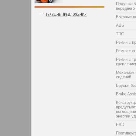
Подушка б
переднего
ТЕКУЩИЕ ПРЕДЛОЖЕНИЯ
Боковые п
ABS
TRC
Ремни с п
Ремни с о
Ремни с т
крепление
Механизм 
сидений
Брусья бе
Brake Assi
Конструкци
предусма
поглощени
энергии у
EBD
Противоуг