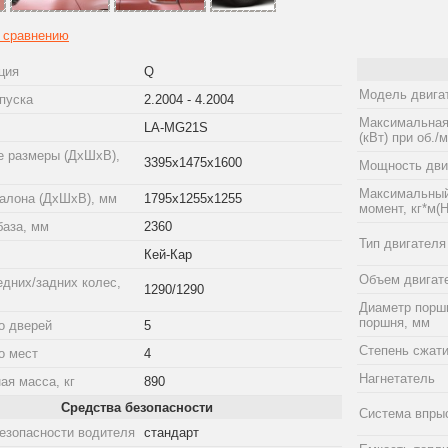
к сравнению
ция
Q
Модель двига
пуска
2.2004 - 4.2004
Максимальная
LA-MG21S
(кВт) при об./
е размеры (ДхШхВ),
3395x1475x1600
Мощность двиг
Максимальный
алона (ДхШхВ), мм
1795x1255x1255
момент, кг*м(Н
база, мм
2360
Тип двигателя
Кей-Кар
Объем двигат
едних/задних колес,
1290/1290
Диаметр порш
поршня, мм
о дверей
5
Степень сжат
о мест
4
Нагнетатель
ая масса, кг
890
Средства безопасности
Система впры
езопасности водителя
стандарт