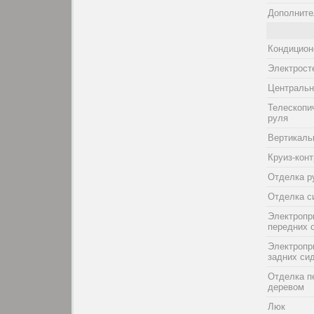
Дополните
Кондицион
Электрост
Центральн
Телескопи
руля
Вертикаль
Круиз-кон
Отделка р
Отделка с
Электропр
передних 
Электропр
задних си
Отделка п
деревом
Люк