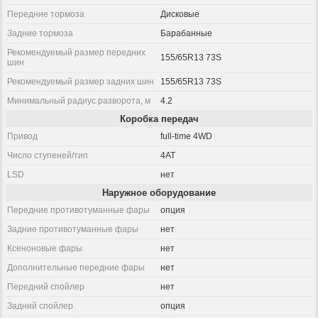
Передние тормоза
Дисковые
Задние тормоза
Барабанные
Рекомендуемый размер передних
155/65R13 73S
шин
Рекомендуемый размер задних шин
155/65R13 73S
Минимальный радиус разворота, м
4.2
Коробка передач
Привод
full-time 4WD
Число ступеней/тип
4AT
LSD
нет
Наружное оборудование
Передние противотуманные фары
опция
Задние противотуманные фары
нет
Ксеноновые фары
нет
Дополнительные передние фары
нет
Передний спойлер
нет
Задний спойлер
опция