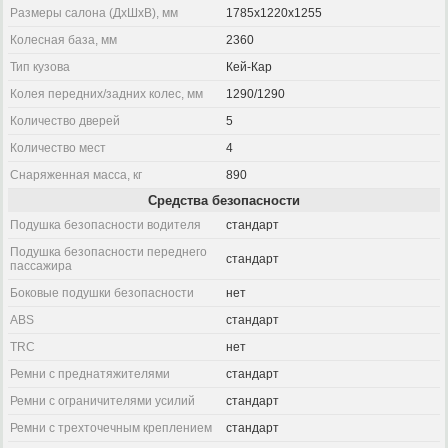
Размеры салона (ДхШхВ), мм
1785x1220x1255
Колесная база, мм
2360
Тип кузова
Кей-Кар
Колея передних/задних колес, мм
1290/1290
Количество дверей
5
Количество мест
4
Снаряженная масса, кг
890
Средства безопасности
Подушка безопасности водителя
стандарт
Подушка безопасности переднего
стандарт
пассажира
Боковые подушки безопасности
нет
ABS
стандарт
TRC
нет
Ремни с преднатяжителями
стандарт
Ремни с ограничителями усилий
стандарт
Ремни с трехточечным креплением
стандарт