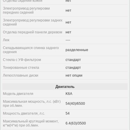
Отделка сидений кожей
нет
Электропривод регулировки
нет
передних сидений
Электропривод регулировки задних
нет
сидений
Отделка передней панели деревом
нет
Люк
----
Складывающаяся спинка заднего
разделенные
сидения
Стекла с УФ-фильтром
стандарт
Тонированные стекла
стандарт
Легкосплавные диски
нет опции
Двигатель
Модель двигателя
K6A
Максимальная мощность, л.с. (кВт)
54(40)/6500
при об./мин.
Мощность двигателя, л.с.
54
Максимальный крутящий момент,
6.4(63)/3500
кг*м(Н*м) при об./мин.