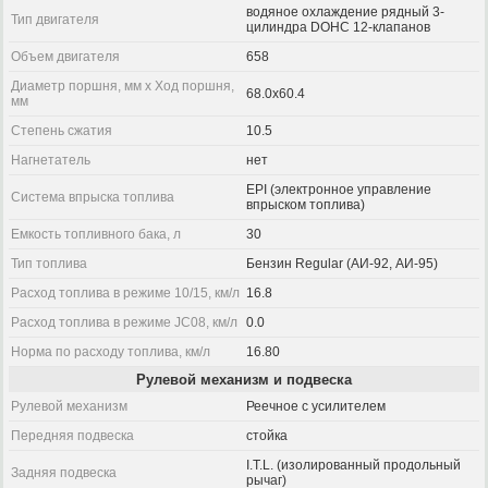
водяное охлаждение рядный 3-
Тип двигателя
цилиндра DOHC 12-клапанов
Объем двигателя
658
Диаметр поршня, мм x Ход поршня,
68.0x60.4
мм
Степень сжатия
10.5
Нагнетатель
нет
EPI (электронное управление
Система впрыска топлива
впрыском топлива)
Емкость топливного бака, л
30
Тип топлива
Бензин Regular (АИ-92, АИ-95)
Расход топлива в режиме 10/15, км/л
16.8
Расход топлива в режиме JC08, км/л
0.0
Норма по расходу топлива, км/л
16.80
Рулевой механизм и подвеска
Рулевой механизм
Реечное с усилителем
Передняя подвеска
стойка
I.T.L. (изолированный продольный
Задняя подвеска
рычаг)