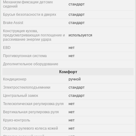
Механизм фиксации детских
стандарт
сидений
Брусья безопасности в дверях
стандарт
Brake Assist
стандарт
Конструкция кузова,
предусматривающая поглощение и
используется
рассеивание энергии удара
EBD
нет
Противоугонная система
нет
Дополнительное оборудование
Комфорт
Кондиционер
ручной
Электростеклоподъемники
стандарт
Центральный замок
стандарт
Телескопическая регулировка руля
нет
Вертикальная регулировка руля
нет
Круиз-контроль
нет
Отделка рулевого колеса кожей
нет