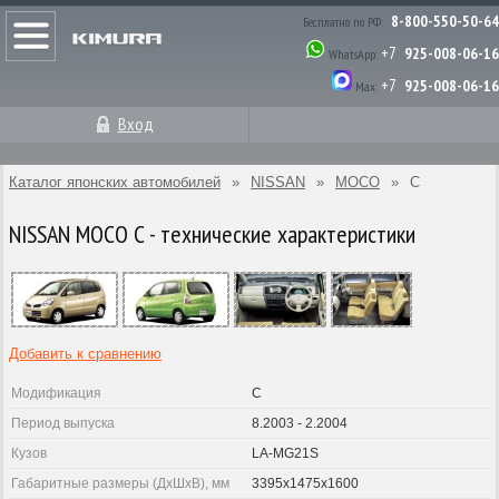
8-800-550-50-64
Бесплатно по РФ:
+7
925-008-06-16
WhatsApp:
+7
925-008-06-16
Max:
Вход
Каталог японских автомобилей
»
NISSAN
»
MOCO
»
C
NISSAN MOCO C - технические характеристики
Добавить к сравнению
Модификация
C
Период выпуска
8.2003 - 2.2004
Кузов
LA-MG21S
Габаритные размеры (ДхШхВ), мм
3395x1475x1600