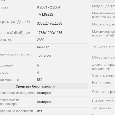
ция
T
Модель двига
пуска
8.2003 - 2.2004
Максимальная
TA-MG21S
(кВт) при об./
е размеры (ДхШхВ),
3395x1475x1590
Мощность двиг
Максимальный
алона (ДхШхВ), мм
1785x1220x1255
момент, кг*м(Н
база, мм
2360
Тип двигателя
Кей-Кар
едних/задних колес,
1295/1290
Объем двигат
Диаметр порш
о дверей
5
поршня, мм
о мест
4
Степень сжат
ая масса, кг
860
Нагнетатель
Средства безопасности
Система впры
езопасности водителя
стандарт
езопасности
Емкость топли
стандарт
 пассажира
Тип топлива
одушки безопасности
нет