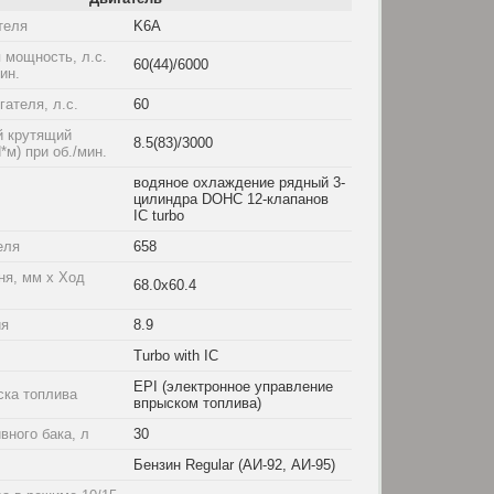
теля
K6A
 мощность, л.с.
60(44)/6000
мин.
ателя, л.с.
60
 крутящий
8.5(83)/3000
*м) при об./мин.
водяное охлаждение рядный 3-
цилиндра DOHC 12-клапанов
IC turbo
еля
658
ня, мм x Ход
68.0x60.4
ия
8.9
Turbo with IC
EPI (электронное управление
ска топлива
впрыском топлива)
вного бака, л
30
Бензин Regular (АИ-92, АИ-95)