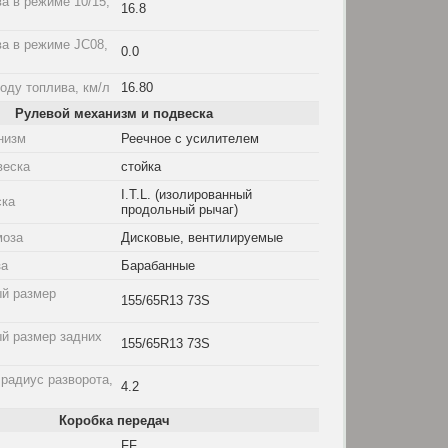
а в режиме 10/15,
16.8
а в режиме JC08,
0.0
оду топлива, км/л
16.80
Рулевой механизм и подвеска
низм
Реечное с усилителем
веска
стойка
I.T.L. (изолированный
ска
продольный рычаг)
моза
Дисковые, вентилируемые
за
Барабанные
й размер
155/65R13 73S
й размер задних
155/65R13 73S
радиус разворота,
4.2
Коробка передач
FF