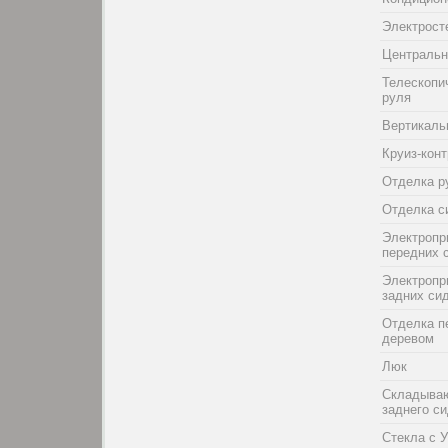
Электрост
Центральн
Телескопи
руля
Вертикаль
Круиз-кон
Отделка р
Отделка с
Электропр
передних 
Электропр
задних си
Отделка п
деревом
Люк
Складыва
заднего с
Стекла с 