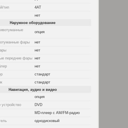
й/тип
4AT
нет
Наружное оборудование
тивотуманные
опция
вотуманные фары
нет
ары
нет
ые передние фары
нет
йлер
нет
ер
стандарт
ик
стандарт
Навигация, аудио и видео
опция
 устройство
DVD
MD-плеер с AM/FM-радио
тель
однодисковый