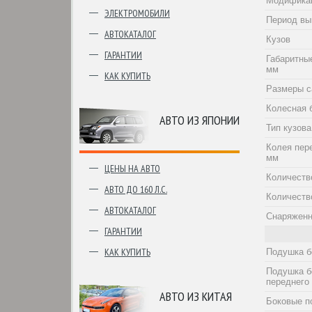
Модифика
ЭЛЕКТРОМОБИЛИ
Период вы
АВТОКАТАЛОГ
Кузов
ГАРАНТИИ
Габаритны
мм
КАК КУПИТЬ
Размеры с
Колесная 
АВТО ИЗ ЯПОНИИ
Тип кузова
Колея пер
мм
ЦЕНЫ НА АВТО
Количеств
АВТО ДО 160 Л.С.
Количеств
АВТОКАТАЛОГ
Снаряженн
ГАРАНТИИ
КАК КУПИТЬ
Подушка б
Подушка б
переднего
АВТО ИЗ КИТАЯ
Боковые п