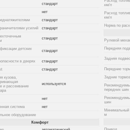
Расход топлив
стандарт
км/л
нет
Расход топлив
км/л
реднатяжителями
стандарт
Норма по расх
граничителями усилий
стандарт
рехточечным
стандарт
Рулевой меха
м
Передняя под
фиксации детских
стандарт
Задняя подве
зопасности в дверях
стандарт
Передние тор
st
стандарт
Задние тормо
я кузова,
тривающая
используется
Рекомендуемы
е и рассеивание
передних шин
дара
Рекомендуемы
нет
шин
онная система
нет
Минимальный 
м
льное оборудование
Комфорт
Привод
ер
автоматический