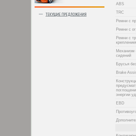
ABS
TRC
ТЕКУЩИЕ ПРЕДЛОЖЕНИЯ
Ремни с п
Ремни с о
Ремни с т
крепление
Механизм 
сидений
Брусья бе
Brake Assi
Конструкци
предусма
поглощени
энергии у
EBD
Противоуг
Дополните
Кондицион