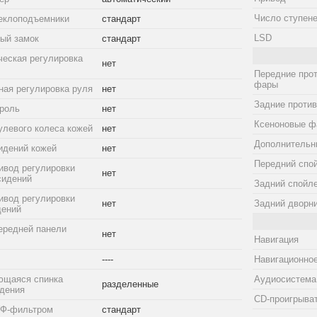
Число ступене
еклоподъемники
стандарт
LSD
ый замок
стандарт
ческая регулировка
нет
Передние про
фары
ная регулировка руля
нет
Задние проти
троль
нет
Ксеноновые ф
улевого колеса кожей
нет
Дополнительн
идений кожей
нет
Передний спо
ивод регулировки
нет
сидений
Задний спойл
ивод регулировки
нет
Задний дворн
дений
ередней панели
нет
Навигация
----
Навигационное
ющаяся спинка
Аудиосистема
разделенные
идения
CD-проигрыва
УФ-фильтром
стандарт