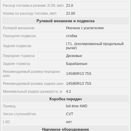
Расход топлива в режиме JC08, км/л
21.0
Норма по расходу топлива, км/л
21.00
Рулевой механизм и подвеска
Рулевой механизм
Реечное с усилителем
Передняя подвеска
стойка
I.T.L. (изолированный продольный
Задняя подвеска
рычаг)
Передние тормоза
Дисковые
Задние тормоза
Барабанные
Рекомендуемый размер передних
145/80R13 75S
шин
Рекомендуемый размер задних шин
145/80R13 75S
Минимальный радиус разворота, м
4.2
Коробка передач
Привод
full-time 4WD
Число ступеней/тип
CVT
LSD
нет
Наружное оборудование