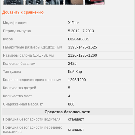
Добавить к сравнению
Модификация
X Four
Период выпуска
5.2012 - 7.2013
Кузов
DBA-MG33S
Габаритные размеры (ДхШхВ), мм
3395x1475x1625
Размеры салона (ДхШхВ), мм
2120x1285x1260
Колесная база, мм
2425
Тип кузова
Кей-Кар
Колея передних/задних колес, мм
1295/1290
Количество дверей
5
Количество мест
4
Снаряженная масса, кг
860
Средства безопасности
Подушка безопасности водителя
стандарт
Подушка безопасности переднего
стандарт
пассажира