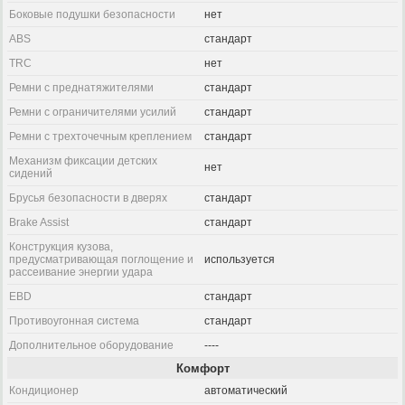
Боковые подушки безопасности
нет
ABS
стандарт
TRC
нет
Ремни с преднатяжителями
стандарт
Ремни с ограничителями усилий
стандарт
Ремни с трехточечным креплением
стандарт
Механизм фиксации детских
нет
сидений
Брусья безопасности в дверях
стандарт
Brake Assist
стандарт
Конструкция кузова,
предусматривающая поглощение и
используется
рассеивание энергии удара
EBD
стандарт
Противоугонная система
стандарт
Дополнительное оборудование
----
Комфорт
Кондиционер
автоматический