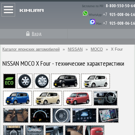
8-800-550-50-64
Бесплатно по РФ:
+7
925-008-06-16
WhatsApp:
+7
925-008-06-16
Max:
Вход
Каталог японских автомобилей
»
NISSAN
»
MOCO
»
X Four
NISSAN MOCO X Four - технические характеристики