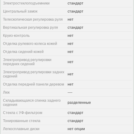
Электростеклоподъемники
стандарт
Центральный замок
стандарт
Телескопическая регулировка руля
нет
Вертикальная регулировка руля
стандарт
Круиз-контроль
нет
Отделка рулевого колеса кожей
нет
Отделка сидений кожей
нет
Электропривод регулировки
нет
передних сидений
Электропривод регулировки задних
нет
сидений
Отделка передней панели деревом
нет
Люк
----
Складывающаяся спинка заднего
разделенные
сидения
Стекла с УФ-фильтром
стандарт
Тонированные стекла
стандарт
Легкосплавные диски
нет опции