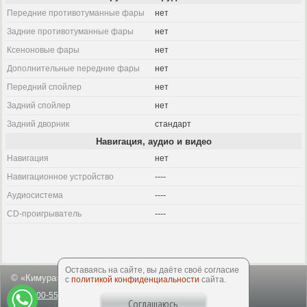
Передние противотуманные фары
нет
Задние противотуманные фары
нет
Ксеноновые фары
нет
Дополнительные передние фары
нет
Передний спойлер
нет
Задний спойлер
нет
Задний дворник
стандарт
Навигация, аудио и видео
Навигация
нет
Навигационное устройство
----
Аудиосистема
----
CD-проигрыватель
----
Оставаясь на сайте, вы даёте своё согласие
© «Кимура», 2003-2026
с
политикой конфиденциальности
сайта.
8-800-550-50-64
office@kimuracars.com
Соглашаюсь