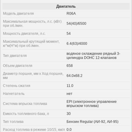
Двигатель
Модель двигателя
R06A
Максимальная мощность, л.с. (кВт)
54(40)/6500
при об./мин.
Мощность двигателя, л.с.
54
Максимальный крутящий момент,
6.4(63)/4000
кг*м(Н*м) при об./мин.
водяное охлаждение рядный 3-
Тип двигателя
цилиндра DOHC 12-клапанов
Объем двигателя
658
Диаметр поршня, мм x Ход поршня,
64.0x68.2
мм
Степень сжатия
11.0
Нагнетатель
нет
EPI (электронное управление
Система впрыска топлива
впрыском топлива)
Емкость топливного бака, л
30
Тип топлива
Бензин Regular (АИ-92, АИ-95)
Расход топлива в режиме 10/15, км/л
0.0