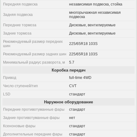
Передняя подвеска
независимая подвеска, стойка
многорычажная независимая
Задняя подвеска
подвеска
Передние тормоза
Дисковые, вентилируемые
Задние тормоза
Дисковые, вентилируемые
Рекомендуемый размер передних
225/65R18 103S
шин
Рекомендуемый размер задних шин
225/65R18 103S
Минимальный радиус разворота, м
5.7
Коробка передач
Привод
full-time 4WD
Число ступеней/тип
CVT
LSD
стандарт
Наружное оборудование
Передние противотуманные фары
стандарт
Задние противотуманные фары
нет
Ксеноновые фары
стандарт
Дополнительные передние фары
стандарт