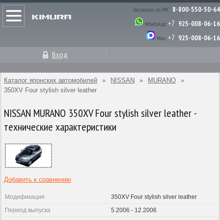
8-800-550-50-64
Бесплатно по РФ:
+7
925-008-06-16
WhatsApp:
+7
925-008-06-16
Max:
Вход
Каталог японских автомобилей
»
NISSAN
»
MURANO
»
350XV Four stylish silver leather
NISSAN MURANO 350XV Four stylish silver leather -
технические характеристики
Добавить к сравнению
Модификация
350XV Four stylish silver leather
Период выпуска
5.2006 - 12.2006