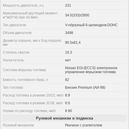
Мощность двигателя, л.с.
231
Максимальный крутящий момент,
34.0(333)/2800
кг*м(Н*м) при об./мин.
Тип двигателя
V-образный 6-цилиндров DOHC
Объем двигателя
3498
Диаметр поршня, мм x Ход поршня,
95.5x81.4
мм
Степень сжатия
10.3
Нагнетатель
нет
Nissan EGI (ECCS) электронное
Система впрыска топлива
управление впрыском топлива
Емкость топливного бака, л
82
Тип топлива
Бензин Premium (АИ-98)
Расход топлива в режиме 10/15, км/л
8.9
Расход топлива в режиме JC08, км/л
0.0
Норма по расходу топлива, км/л
8.90
Рулевой механизм и подвеска
Рулевой механизм
Реечное с усилителем