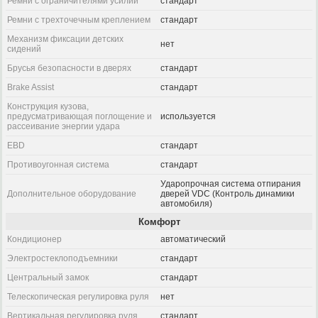
Ремни с ограничителями усилий
стандарт
Ремни с трехточечным креплением
стандарт
Механизм фиксации детских
нет
сидений
Брусья безопасности в дверях
стандарт
Brake Assist
стандарт
Конструкция кузова,
предусматривающая поглощение и
используется
рассеивание энергии удара
EBD
стандарт
Противоугонная система
стандарт
Ударопрочная система отпирания
Дополнительное оборудование
дверей VDC (Контроль динамики
автомобиля)
Комфорт
Кондиционер
автоматический
Электростеклоподъемники
стандарт
Центральный замок
стандарт
Телескопическая регулировка руля
нет
Вертикальная регулировка руля
стандарт