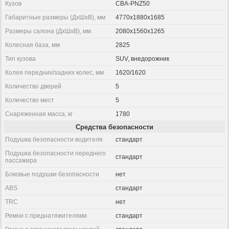
Кузов
CBA-PNZ50
Габаритные размеры (ДхШхВ), мм
4770x1880x1685
Размеры салона (ДхШхВ), мм
2080x1560x1265
Колесная база, мм
2825
Тип кузова
SUV, внедорожник
Колея передних/задних колес, мм
1620/1620
Количество дверей
5
Количество мест
5
Снаряженная масса, кг
1780
Средства безопасности
Подушка безопасности водителя
стандарт
Подушка безопасности переднего
стандарт
пассажира
Боковые подушки безопасности
нет
ABS
стандарт
TRC
нет
Ремни с преднатяжителями
стандарт