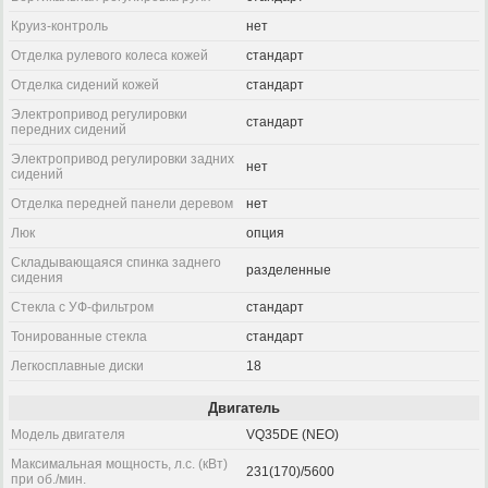
Круиз-контроль
нет
Отделка рулевого колеса кожей
стандарт
Отделка сидений кожей
стандарт
Электропривод регулировки
стандарт
передних сидений
Электропривод регулировки задних
нет
сидений
Отделка передней панели деревом
нет
Люк
опция
Складывающаяся спинка заднего
разделенные
сидения
Стекла с УФ-фильтром
стандарт
Тонированные стекла
стандарт
Легкосплавные диски
18
Двигатель
Модель двигателя
VQ35DE (NEO)
Максимальная мощность, л.с. (кВт)
231(170)/5600
при об./мин.