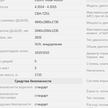
ция
250XV mode Rosso
Модель двига
пуска
4.2014 - 4.2015
Максимальная
CBA-TZ51
(кВт) при об./
е размеры (ДхШхВ),
4845x1885x1730
Мощность двиг
Максимальный
алона (ДхШхВ), мм
2040x1550x1235
момент, кг*м(Н
база, мм
2825
Тип двигателя
SUV, внедорожник
Объем двигат
едних/задних колес,
1610/1610
Диаметр порш
поршня, мм
о дверей
5
Степень сжат
о мест
5
Нагнетатель
ая масса, кг
1710
Система впры
Средства безопасности
езопасности водителя
стандарт
Емкость топли
езопасности
стандарт
 пассажира
Тип топлива
одушки безопасности
стандарт
Расход топлив