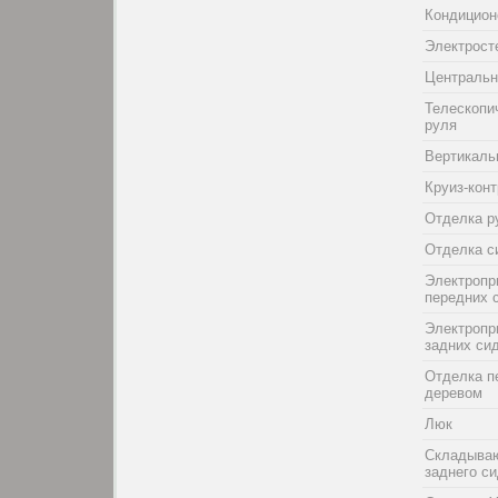
Кондицион
Электрост
Центральн
Телескопи
руля
Вертикаль
Круиз-кон
Отделка р
Отделка с
Электропр
передних 
Электропр
задних си
Отделка п
деревом
Люк
Складыва
заднего с