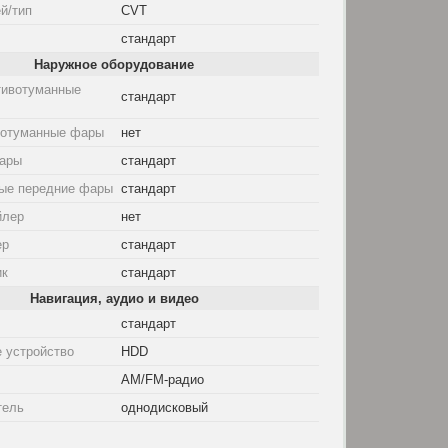
й/тип
CVT
стандарт
Наружное оборудование
тивотуманные
стандарт
вотуманные фары
нет
ары
стандарт
ые передние фары
стандарт
йлер
нет
ер
стандарт
ик
стандарт
Навигация, аудио и видео
стандарт
 устройство
HDD
AM/FM-радио
тель
однодисковый