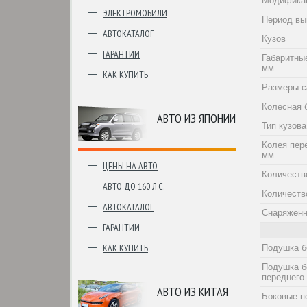
Модифика
ЭЛЕКТРОМОБИЛИ
Период вы
АВТОКАТАЛОГ
Кузов
ГАРАНТИИ
Габаритны
мм
КАК КУПИТЬ
Размеры с
Колесная 
АВТО ИЗ ЯПОНИИ
Тип кузова
Колея пер
мм
ЦЕНЫ НА АВТО
Количеств
АВТО ДО 160 Л.С.
Количеств
АВТОКАТАЛОГ
Снаряженн
ГАРАНТИИ
КАК КУПИТЬ
Подушка б
Подушка б
переднего
АВТО ИЗ КИТАЯ
Боковые п