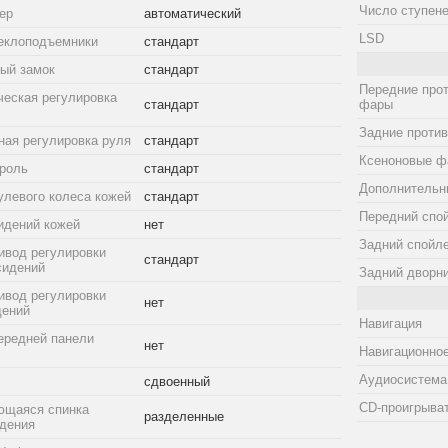
Число ступене
ер
автоматический
LSD
еклоподъемники
стандарт
ый замок
стандарт
Передние про
ческая регулировка
стандарт
фары
Задние проти
ная регулировка руля
стандарт
Ксеноновые ф
троль
стандарт
Дополнительн
улевого колеса кожей
стандарт
Передний спо
идений кожей
нет
Задний спойл
ивод регулировки
стандарт
сидений
Задний дворн
ивод регулировки
нет
дений
Навигация
ередней панели
нет
Навигационное
Аудиосистема
сдвоенный
CD-проигрыва
ющаяся спинка
разделенные
идения