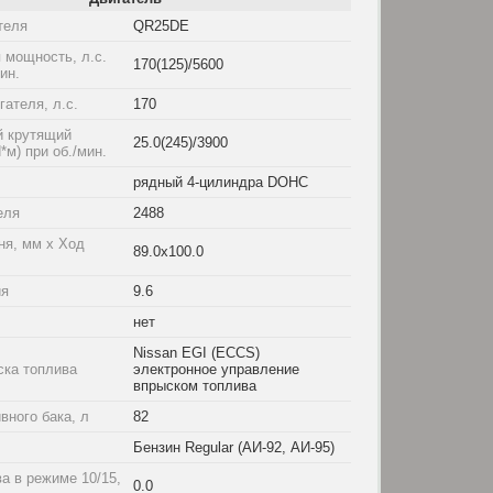
теля
QR25DE
 мощность, л.с.
170(125)/5600
мин.
ателя, л.с.
170
 крутящий
25.0(245)/3900
*м) при об./мин.
рядный 4-цилиндра DOHC
еля
2488
ня, мм x Ход
89.0x100.0
ия
9.6
нет
Nissan EGI (ECCS)
ска топлива
электронное управление
впрыском топлива
вного бака, л
82
Бензин Regular (АИ-92, АИ-95)
а в режиме 10/15,
0.0