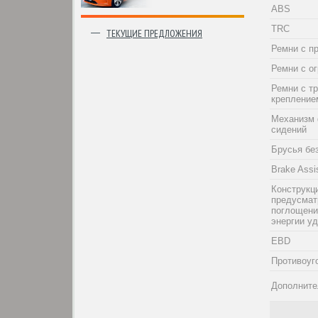
ABS
TRC
ТЕКУЩИЕ ПРЕДЛОЖЕНИЯ
Ремни с п
Ремни с о
Ремни с т
крепление
Механизм 
сидений
Брусья бе
Brake Assi
Конструкци
предусма
поглощени
энергии у
EBD
Противоуг
Дополните