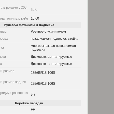
а в режиме JC08,
10.6
оду топлива, км/л
10.60
Рулевой механизм и подвеска
низм
Реечное с усилителем
веска
независимая подвеска, стойка
многорычажная независимая
ска
подвеска
моза
Дисковые, вентилируемые
за
Дисковые, вентилируемые
й размер
235/65R18 106S
й размер задних
235/65R18 106S
радиус разворота,
5.7
Коробка передач
FF