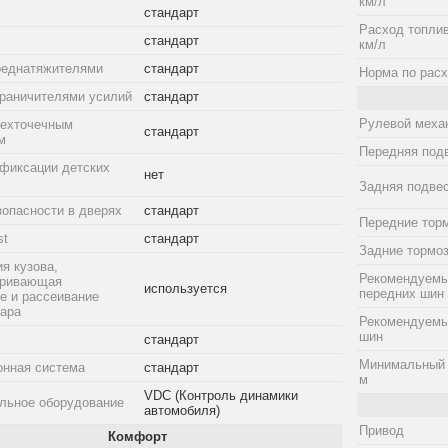
км/л
стандарт
Расход топлив
стандарт
км/л
реднатяжителями
стандарт
Норма по расх
граничителями усилий
стандарт
Рулевой меха
рехточечным
стандарт
м
Передняя под
фиксации детских
нет
Задняя подве
зопасности в дверях
стандарт
Передние тор
st
стандарт
Задние тормо
я кузова,
Рекомендуемы
тривающая
используется
передних шин
е и рассеивание
дара
Рекомендуемы
шин
стандарт
Минимальный 
онная система
стандарт
м
VDC (Контроль динамики
льное оборудование
автомобиля)
Привод
Комфорт