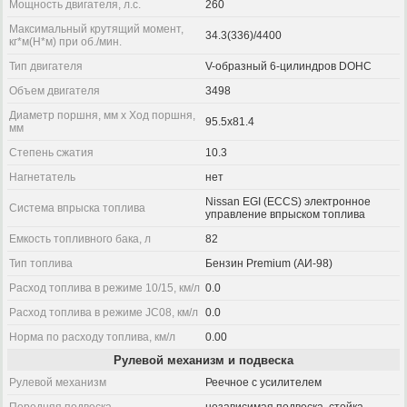
Мощность двигателя, л.с.
260
Максимальный крутящий момент,
34.3(336)/4400
кг*м(Н*м) при об./мин.
Тип двигателя
V-образный 6-цилиндров DOHC
Объем двигателя
3498
Диаметр поршня, мм x Ход поршня,
95.5x81.4
мм
Степень сжатия
10.3
Нагнетатель
нет
Nissan EGI (ECCS) электронное
Система впрыска топлива
управление впрыском топлива
Емкость топливного бака, л
82
Тип топлива
Бензин Premium (АИ-98)
Расход топлива в режиме 10/15, км/л
0.0
Расход топлива в режиме JC08, км/л
0.0
Норма по расходу топлива, км/л
0.00
Рулевой механизм и подвеска
Рулевой механизм
Реечное с усилителем