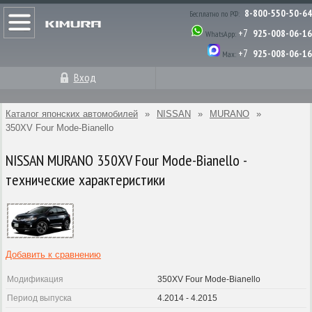
8-800-550-50-64
Бесплатно по РФ:
+7
925-008-06-16
WhatsApp:
+7
925-008-06-16
Max:
Вход
Каталог японских автомобилей
»
NISSAN
»
MURANO
»
350XV Four Mode-Bianello
NISSAN MURANO 350XV Four Mode-Bianello -
технические характеристики
Добавить к сравнению
Модификация
350XV Four Mode-Bianello
Период выпуска
4.2014 - 4.2015