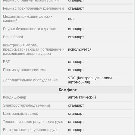
Ремни с ограничителями усилий
стандарт
Ремни с трехточечным креплением
стандарт
Механизм фиксации детских
нет
сидений
Брусья безопасности в дверях
стандарт
Brake Assist
стандарт
Конструкция кузова,
предусматривающая поглощение и
используется
рассеивание энергии удара
EBD
стандарт
Противоугонная система
стандарт
VDC (Контроль динамики
Дополнительное оборудование
автомобиля)
Комфорт
Кондиционер
автоматический
Электростеклоподъемники
стандарт
Центральный замок
стандарт
Телескопическая регулировка руля
стандарт
Вертикальная регулировка руля
стандарт