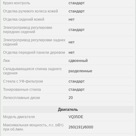
Круиз-контроль
стандарт
Отделка рулевого колеса кожей
стандарт
Отделка сидений кожей
нет
Электропривод регулировки
стандарт
передних сидений
Электропривод регулировки задних
нет
сидений
Отделка передней панели деревом
нет
Люк
сдвоенный
Складывающаяся спинка заднего
разделенные
сидения
Стекла с УФ-фильтром
стандарт
Тонированные стекла
стандарт
Легкосплавные диски
20
Двигатель
Модель двигателя
VQ35DE
Максимальная мощность, л.с. (кВт)
260(191)/6000
при об./мин.