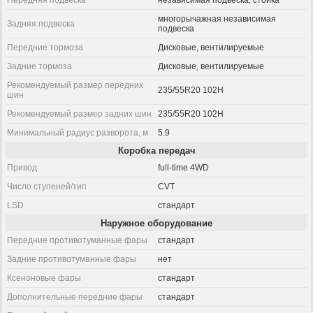
Передняя подвеска
независимая подвеска, стойка
многорычажная независимая
Задняя подвеска
подвеска
Передние тормоза
Дисковые, вентилируемые
Задние тормоза
Дисковые, вентилируемые
Рекомендуемый размер передних
235/55R20 102H
шин
Рекомендуемый размер задних шин
235/55R20 102H
Минимальный радиус разворота, м
5.9
Коробка передач
Привод
full-time 4WD
Число ступеней/тип
CVT
LSD
стандарт
Наружное оборудование
Передние противотуманные фары
стандарт
Задние противотуманные фары
нет
Ксеноновые фары
стандарт
Дополнительные передние фары
стандарт