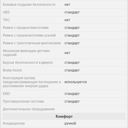
Боковые подушки безопасности
нет
ABS
стандарт
TRC
нет
Ремни с преднатяжителями
стандарт
Ремни с ограничителями усилий
стандарт
Ремни с трехточечным креплением
стандарт
Механизм фиксации детских
нет
сидений
Брусья безопасности в дверях
стандарт
Brake Assist
стандарт
Конструкция кузова,
предусматривающая поглощение и
используется
рассеивание энергии удара
EBD
стандарт
Противоугонная система
стандарт
Дополнительное оборудование
Комфорт
Кондиционер
ручной