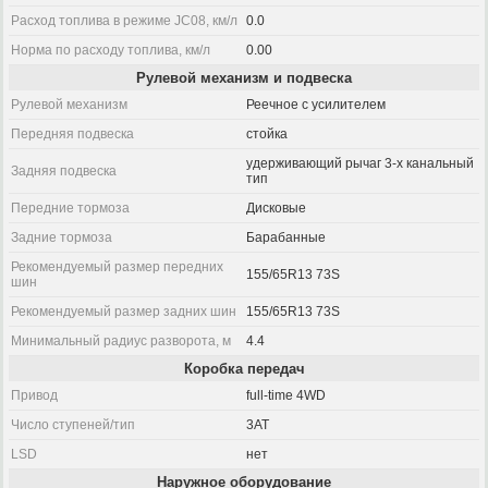
Расход топлива в режиме JC08, км/л
0.0
Норма по расходу топлива, км/л
0.00
Рулевой механизм и подвеска
Рулевой механизм
Реечное с усилителем
Передняя подвеска
стойка
удерживающий рычаг 3-х канальный
Задняя подвеска
тип
Передние тормоза
Дисковые
Задние тормоза
Барабанные
Рекомендуемый размер передних
155/65R13 73S
шин
Рекомендуемый размер задних шин
155/65R13 73S
Минимальный радиус разворота, м
4.4
Коробка передач
Привод
full-time 4WD
Число ступеней/тип
3AT
LSD
нет
Наружное оборудование