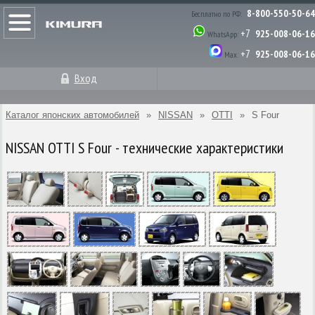
8-800-550-50-64
Бесплатно по РФ:
+7
925-008-06-16
WhatsApp:
+7
925-008-06-16
Max:
Вход
Каталог японских автомобилей
»
NISSAN
»
OTTI
»
S Four
NISSAN OTTI S Four - технические характеристики