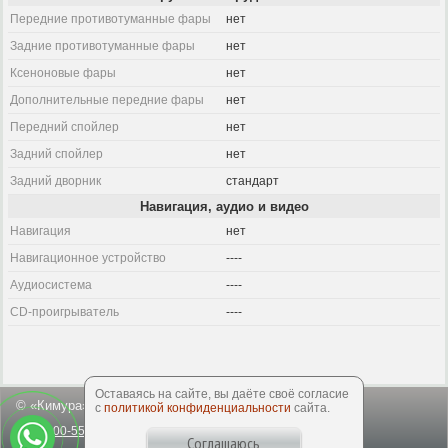
Передние противотуманные фары
нет
Задние противотуманные фары
нет
Ксеноновые фары
нет
Дополнительные передние фары
нет
Передний спойлер
нет
Задний спойлер
нет
Задний дворник
стандарт
Навигация, аудио и видео
Навигация
нет
Навигационное устройство
----
Аудиосистема
----
CD-проигрыватель
----
Оставаясь на сайте, вы даёте своё согласие
© «Кимура», 2003-2026
с
политикой конфиденциальности
сайта.
8-800-550-50-64
office@kimuracars.com
Соглашаюсь