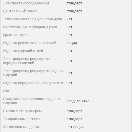
Электростеклоподъемники
стандарт
Центральный замок
стандарт
Телескопическая регулировка руля
нет
Вертикальная регулировка руля
нет
Круиз-контроль
нет
Отделка рулевого колеса кожей
опция
Отделка сидений кожей
нет
Электропривод регулировки
нет
передних сидений
Электропривод регулировки задних
нет
сидений
Отделка передней панели деревом
нет
Люк
----
Складывающаяся спинка заднего
разделенные
сидения
Стекла с УФ-фильтром
стандарт
Тонированные стекла
стандарт
Легкосплавные диски
нет опции