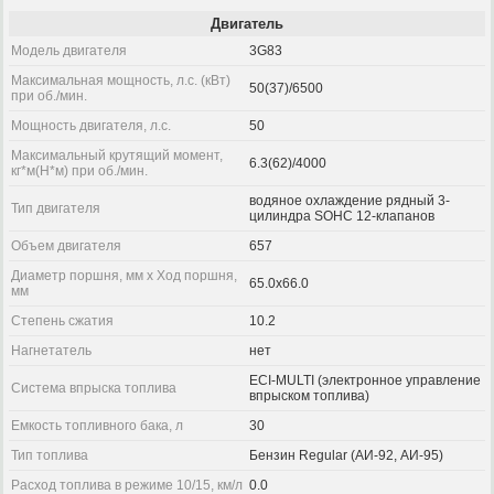
Двигатель
Модель двигателя
3G83
Максимальная мощность, л.с. (кВт)
50(37)/6500
при об./мин.
Мощность двигателя, л.с.
50
Максимальный крутящий момент,
6.3(62)/4000
кг*м(Н*м) при об./мин.
водяное охлаждение рядный 3-
Тип двигателя
цилиндра SOHC 12-клапанов
Объем двигателя
657
Диаметр поршня, мм x Ход поршня,
65.0x66.0
мм
Степень сжатия
10.2
Нагнетатель
нет
ECI-MULTI (электронное управление
Система впрыска топлива
впрыском топлива)
Емкость топливного бака, л
30
Тип топлива
Бензин Regular (АИ-92, АИ-95)
Расход топлива в режиме 10/15, км/л
0.0