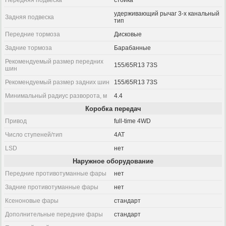
Передняя подвеска
стойка
удерживающий рычаг 3-х канальный
Задняя подвеска
тип
Передние тормоза
Дисковые
Задние тормоза
Барабанные
Рекомендуемый размер передних
155/65R13 73S
шин
Рекомендуемый размер задних шин
155/65R13 73S
Минимальный радиус разворота, м
4.4
Коробка передач
Привод
full-time 4WD
Число ступеней/тип
4AT
LSD
нет
Наружное оборудование
Передние противотуманные фары
нет
Задние противотуманные фары
нет
Ксеноновые фары
стандарт
Дополнительные передние фары
стандарт