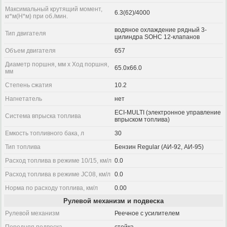
Максимальный крутящий момент,
6.3(62)/4000
кг*м(Н*м) при об./мин.
водяное охлаждение рядный 3-
Тип двигателя
цилиндра SOHC 12-клапанов
Объем двигателя
657
Диаметр поршня, мм x Ход поршня,
65.0x66.0
мм
Степень сжатия
10.2
Нагнетатель
нет
ECI-MULTI (электронное управление
Система впрыска топлива
впрыском топлива)
Емкость топливного бака, л
30
Тип топлива
Бензин Regular (АИ-92, АИ-95)
Расход топлива в режиме 10/15, км/л
0.0
Расход топлива в режиме JC08, км/л
0.0
Норма по расходу топлива, км/л
0.00
Рулевой механизм и подвеска
Рулевой механизм
Реечное с усилителем