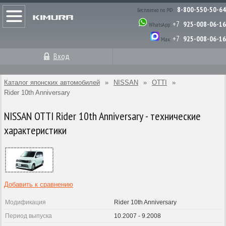
8-800-550-50-64
Бесплатно по РФ:
+7
925-008-06-16
WhatsApp:
+7
925-008-06-16
Max:
Вход
Каталог японских автомобилей
»
NISSAN
»
OTTI
»
Rider 10th Anniversary
NISSAN OTTI Rider 10th Anniversary - технические
характеристики
Добавить к сравнению
Модификация
Rider 10th Anniversary
Период выпуска
10.2007 - 9.2008