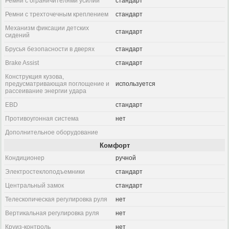
Ремни с ограничителями усилий
стандарт
Ремни с трехточечным креплением
стандарт
Механизм фиксации детских
стандарт
сидений
Брусья безопасности в дверях
стандарт
Brake Assist
стандарт
Конструкция кузова,
предусматривающая поглощение и
используется
рассеивание энергии удара
EBD
стандарт
Противоугонная система
нет
Дополнительное оборудование
Комфорт
Кондиционер
ручной
Электростеклоподъемники
стандарт
Центральный замок
стандарт
Телескопическая регулировка руля
нет
Вертикальная регулировка руля
нет
Круиз-контроль
нет