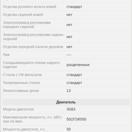
Отделка рулевого колеса кожей
стандарт
Отделка сидений кожей
нет
Электропривод регулировки
нет
передних сидений
Электропривод регулировки задних
нет
сидений
Отделка передней панели деревом
нет
Люк
----
Складывающаяся спинка заднего
разделенные
сидения
Стекла с УФ-фильтром
стандарт
Тонированные стекла
стандарт
Легкосплавные диски
13
Двигатель
Модель двигателя
3G83
Максимальная мощность, л.с. (кВт)
50(37)/6500
при об./мин.
Мощность двигателя, л.с.
50