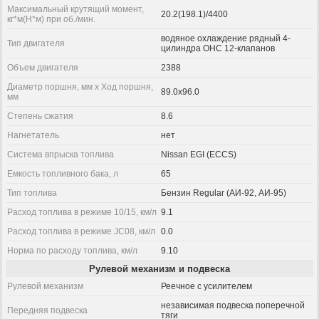
Максимальный крутящий момент,
20.2(198.1)/4400
кг*м(Н*м) при об./мин.
водяное охлаждение рядный 4-
Тип двигателя
цилиндра OHC 12-клапанов
Объем двигателя
2388
Диаметр поршня, мм x Ход поршня,
89.0x96.0
мм
Степень сжатия
8.6
Нагнетатель
нет
Система впрыска топлива
Nissan EGI (ECCS)
Емкость топливного бака, л
65
Тип топлива
Бензин Regular (АИ-92, АИ-95)
Расход топлива в режиме 10/15, км/л
9.1
Расход топлива в режиме JC08, км/л
0.0
Норма по расходу топлива, км/л
9.10
Рулевой механизм и подвеска
Рулевой механизм
Реечное с усилителем
независимая подвеска поперечной
Передняя подвеска
тяги