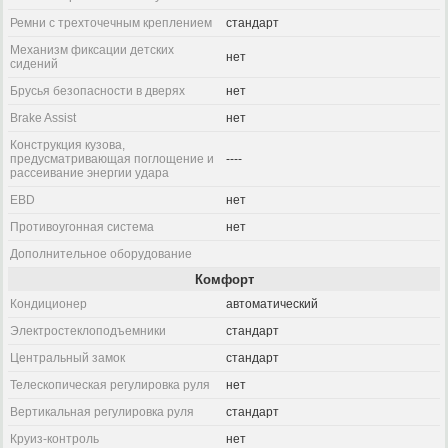
Ремни с трехточечным креплением
стандарт
Механизм фиксации детских
нет
сидений
Брусья безопасности в дверях
нет
Brake Assist
нет
Конструкция кузова,
предусматривающая поглощение и
----
рассеивание энергии удара
EBD
нет
Противоугонная система
нет
Дополнительное оборудование
Комфорт
Кондиционер
автоматический
Электростеклоподъемники
стандарт
Центральный замок
стандарт
Телескопическая регулировка руля
нет
Вертикальная регулировка руля
стандарт
Круиз-контроль
нет