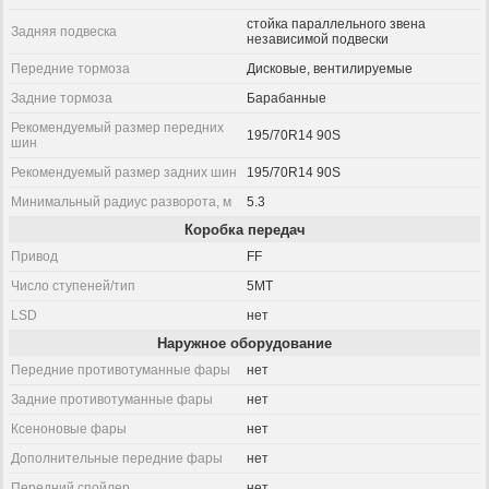
стойка параллельного звена
Задняя подвеска
независимой подвески
Передние тормоза
Дисковые, вентилируемые
Задние тормоза
Барабанные
Рекомендуемый размер передних
195/70R14 90S
шин
Рекомендуемый размер задних шин
195/70R14 90S
Минимальный радиус разворота, м
5.3
Коробка передач
Привод
FF
Число ступеней/тип
5MT
LSD
нет
Наружное оборудование
Передние противотуманные фары
нет
Задние противотуманные фары
нет
Ксеноновые фары
нет
Дополнительные передние фары
нет
Передний спойлер
нет