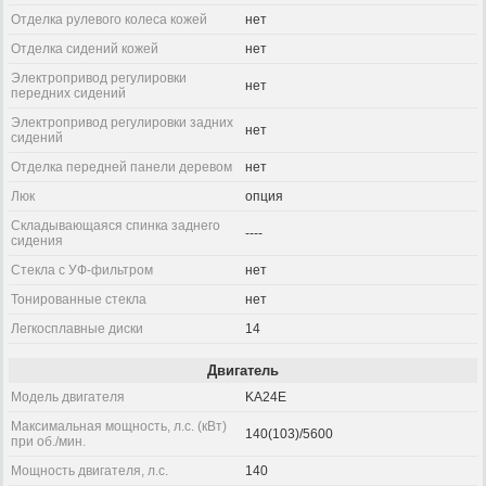
Отделка рулевого колеса кожей
нет
Отделка сидений кожей
нет
Электропривод регулировки
нет
передних сидений
Электропривод регулировки задних
нет
сидений
Отделка передней панели деревом
нет
Люк
опция
Складывающаяся спинка заднего
----
сидения
Стекла с УФ-фильтром
нет
Тонированные стекла
нет
Легкосплавные диски
14
Двигатель
Модель двигателя
KA24E
Максимальная мощность, л.с. (кВт)
140(103)/5600
при об./мин.
Мощность двигателя, л.с.
140