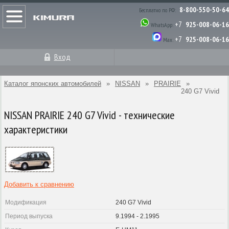
8-800-550-50-64
Бесплатно по РФ:
+7
925-008-06-16
WhatsApp:
+7
925-008-06-16
Max:
Вход
Каталог японских автомобилей
»
NISSAN
»
PRAIRIE
»
240 G7 Vivid
NISSAN PRAIRIE 240 G7 Vivid - технические
характеристики
Добавить к сравнению
Модификация
240 G7 Vivid
Период выпуска
9.1994 - 2.1995