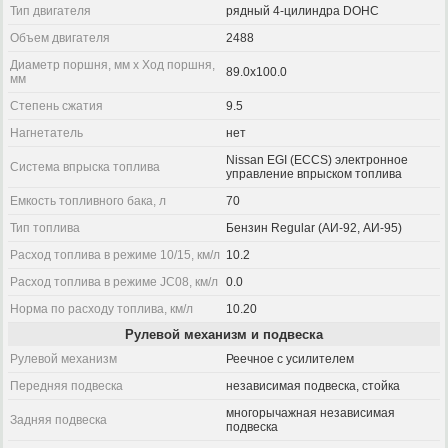
Тип двигателя
рядный 4-цилиндра DOHC
Объем двигателя
2488
Диаметр поршня, мм x Ход поршня,
89.0x100.0
мм
Степень сжатия
9.5
Нагнетатель
нет
Nissan EGI (ECCS) электронное
Система впрыска топлива
управление впрыском топлива
Емкость топливного бака, л
70
Тип топлива
Бензин Regular (АИ-92, АИ-95)
Расход топлива в режиме 10/15, км/л
10.2
Расход топлива в режиме JC08, км/л
0.0
Норма по расходу топлива, км/л
10.20
Рулевой механизм и подвеска
Рулевой механизм
Реечное с усилителем
Передняя подвеска
независимая подвеска, стойка
многорычажная независимая
Задняя подвеска
подвеска