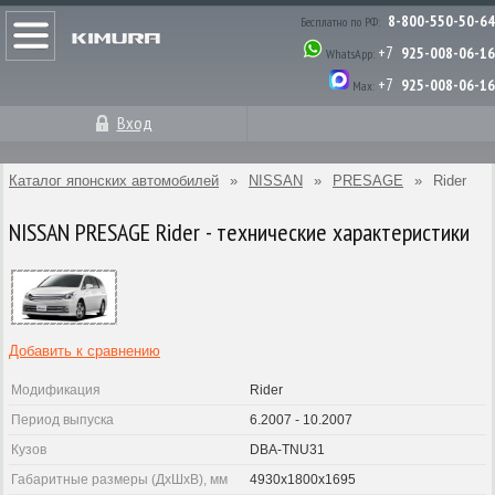
8-800-550-50-64
Бесплатно по РФ:
+7
925-008-06-16
WhatsApp:
+7
925-008-06-16
Max:
Вход
Каталог японских автомобилей
»
NISSAN
»
PRESAGE
»
Rider
NISSAN PRESAGE Rider - технические характеристики
Добавить к сравнению
Модификация
Rider
Период выпуска
6.2007 - 10.2007
Кузов
DBA-TNU31
Габаритные размеры (ДхШхВ), мм
4930x1800x1695