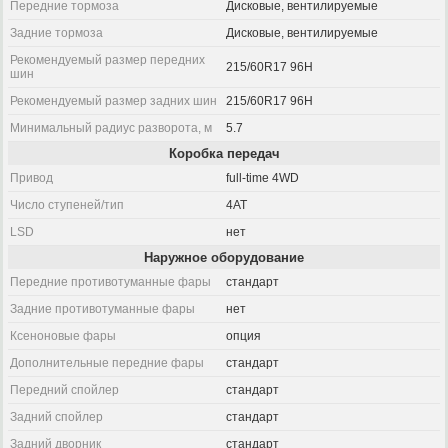
Передние тормоза
Дисковые, вентилируемые
Задние тормоза
Дисковые, вентилируемые
Рекомендуемый размер передних
215/60R17 96H
шин
Рекомендуемый размер задних шин
215/60R17 96H
Минимальный радиус разворота, м
5.7
Коробка передач
Привод
full-time 4WD
Число ступеней/тип
4AT
LSD
нет
Наружное оборудование
Передние противотуманные фары
стандарт
Задние противотуманные фары
нет
Ксеноновые фары
опция
Дополнительные передние фары
стандарт
Передний спойлер
стандарт
Задний спойлер
стандарт
Задний дворник
стандарт