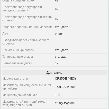
Отделка сидений кожей
нет
Электропривод регулировки
нет
передних сидений
Электропривод регулировки задних
нет
сидений
Отделка передней панели деревом
стандарт
Люк
опция
Складывающаяся спинка заднего
----
сидения
Стекла с УФ-фильтром
стандарт
Тонированные стекла
стандарт
Легкосплавные диски
17
Двигатель
Модель двигателя
QR25DE (NEO)
Максимальная мощность, л.с. (кВт)
163(120)/5200
при об./мин.
Мощность двигателя, л.с.
163
Максимальный крутящий момент,
25.0(245)/3600
кг*м(Н*м) при об./мин.