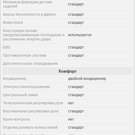
Механизм фиксации детских
стандарт
сидений
Брусья безопасности в дверях
стандарт
Brake Assist
стандарт
Конструкция кузова,
предусматривающая поглощение и
используется
рассеивание энергии удара
EBD
стандарт
Противоугонная система
стандарт
Дополнительное оборудование
Комфорт
Кондиционер
двойной кондиционер
Электростеклоподъемники
стандарт
Центральный замок
стандарт
Телескопическая регулировка руля
нет
Вертикальная регулировка руля
стандарт
Круиз-контроль
нет
Отделка рулевого колеса кожей
стандарт