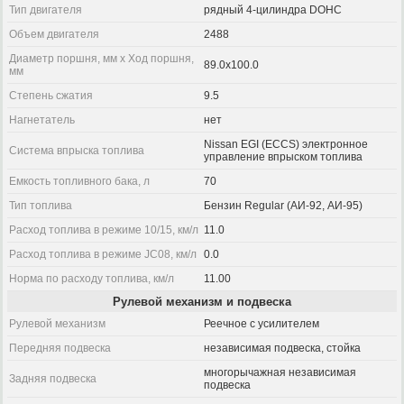
Тип двигателя
рядный 4-цилиндра DOHC
Объем двигателя
2488
Диаметр поршня, мм x Ход поршня,
89.0x100.0
мм
Степень сжатия
9.5
Нагнетатель
нет
Nissan EGI (ECCS) электронное
Система впрыска топлива
управление впрыском топлива
Емкость топливного бака, л
70
Тип топлива
Бензин Regular (АИ-92, АИ-95)
Расход топлива в режиме 10/15, км/л
11.0
Расход топлива в режиме JC08, км/л
0.0
Норма по расходу топлива, км/л
11.00
Рулевой механизм и подвеска
Рулевой механизм
Реечное с усилителем
Передняя подвеска
независимая подвеска, стойка
многорычажная независимая
Задняя подвеска
подвеска