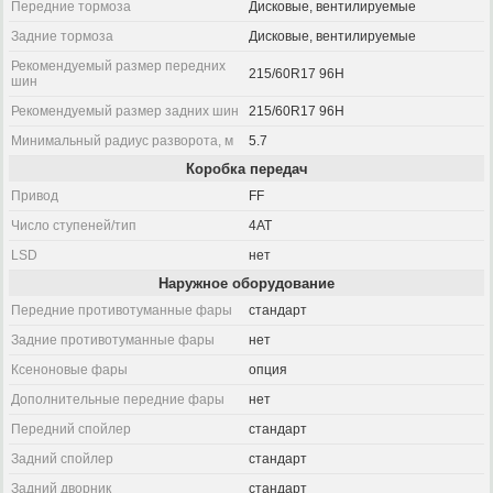
Передние тормоза
Дисковые, вентилируемые
Задние тормоза
Дисковые, вентилируемые
Рекомендуемый размер передних
215/60R17 96H
шин
Рекомендуемый размер задних шин
215/60R17 96H
Минимальный радиус разворота, м
5.7
Коробка передач
Привод
FF
Число ступеней/тип
4AT
LSD
нет
Наружное оборудование
Передние противотуманные фары
стандарт
Задние противотуманные фары
нет
Ксеноновые фары
опция
Дополнительные передние фары
нет
Передний спойлер
стандарт
Задний спойлер
стандарт
Задний дворник
стандарт