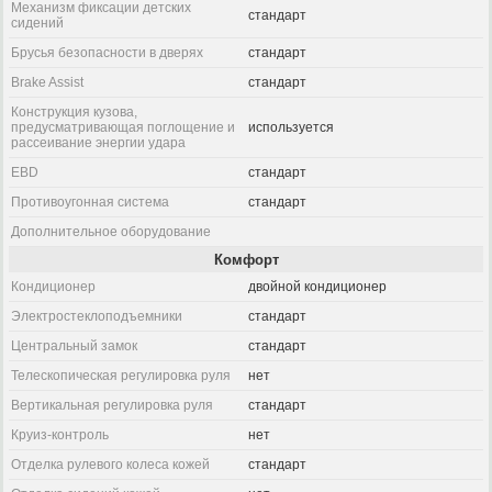
Механизм фиксации детских
стандарт
сидений
Брусья безопасности в дверях
стандарт
Brake Assist
стандарт
Конструкция кузова,
предусматривающая поглощение и
используется
рассеивание энергии удара
EBD
стандарт
Противоугонная система
стандарт
Дополнительное оборудование
Комфорт
Кондиционер
двойной кондиционер
Электростеклоподъемники
стандарт
Центральный замок
стандарт
Телескопическая регулировка руля
нет
Вертикальная регулировка руля
стандарт
Круиз-контроль
нет
Отделка рулевого колеса кожей
стандарт