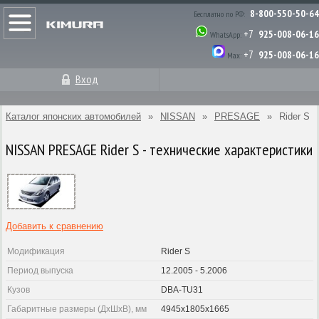
8-800-550-50-64
Бесплатно по РФ:
+7
925-008-06-16
WhatsApp:
+7
925-008-06-16
Max:
Вход
Каталог японских автомобилей
»
NISSAN
»
PRESAGE
»
Rider S
NISSAN PRESAGE Rider S - технические характеристики
Добавить к сравнению
Модификация
Rider S
Период выпуска
12.2005 - 5.2006
Кузов
DBA-TU31
Габаритные размеры (ДхШхВ), мм
4945x1805x1665