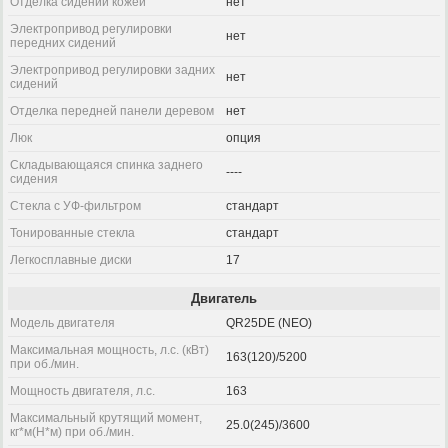
Отделка сидений кожей
нет
Электропривод регулировки
нет
передних сидений
Электропривод регулировки задних
нет
сидений
Отделка передней панели деревом
нет
Люк
опция
Складывающаяся спинка заднего
----
сидения
Стекла с УФ-фильтром
стандарт
Тонированные стекла
стандарт
Легкосплавные диски
17
Двигатель
Модель двигателя
QR25DE (NEO)
Максимальная мощность, л.с. (кВт)
163(120)/5200
при об./мин.
Мощность двигателя, л.с.
163
Максимальный крутящий момент,
25.0(245)/3600
кг*м(Н*м) при об./мин.