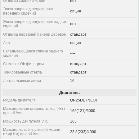
Отделка сидений кожей
нет
Электропривод регулировки
опция
передних сидений
Электропривод регулировки задних
нет
сидений
Отделка передней панели деревом
стандарт
Люк
опция
Складывающаяся спинка заднего
----
сидения
Стекла с УФ-фильтром
стандарт
Тонированные стекла
стандарт
Легкосплавные диски
16
Двигатель
Модель двигателя
QR25DE (NEO)
Максимальная мощность, л.с. (кВт)
165(121)/6000
при об./мин.
Мощность двигателя, л.с.
165
Максимальный крутящий момент,
23.8(233)/4000
кг*м(Н*м) при об./мин.