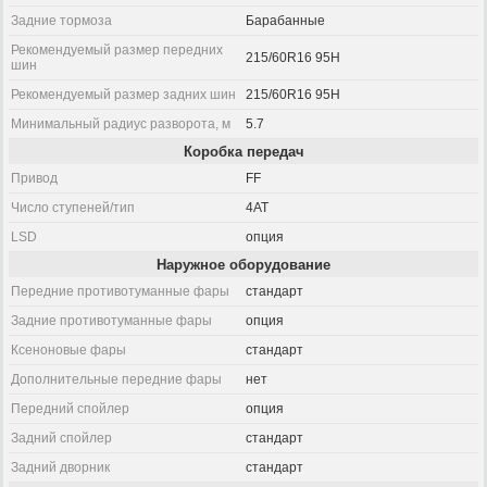
Задние тормоза
Барабанные
Рекомендуемый размер передних
215/60R16 95H
шин
Рекомендуемый размер задних шин
215/60R16 95H
Минимальный радиус разворота, м
5.7
Коробка передач
Привод
FF
Число ступеней/тип
4AT
LSD
опция
Наружное оборудование
Передние противотуманные фары
стандарт
Задние противотуманные фары
опция
Ксеноновые фары
стандарт
Дополнительные передние фары
нет
Передний спойлер
опция
Задний спойлер
стандарт
Задний дворник
стандарт