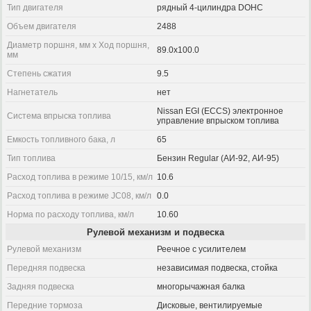
Тип двигателя
рядный 4-цилиндра DOHC
Объем двигателя
2488
Диаметр поршня, мм x Ход поршня,
89.0x100.0
мм
Степень сжатия
9.5
Нагнетатель
нет
Nissan EGI (ECCS) электронное
Система впрыска топлива
управление впрыском топлива
Емкость топливного бака, л
65
Тип топлива
Бензин Regular (АИ-92, АИ-95)
Расход топлива в режиме 10/15, км/л
10.6
Расход топлива в режиме JC08, км/л
0.0
Норма по расходу топлива, км/л
10.60
Рулевой механизм и подвеска
Рулевой механизм
Реечное с усилителем
Передняя подвеска
независимая подвеска, стойка
Задняя подвеска
многорычажная балка
Передние тормоза
Дисковые, вентилируемые