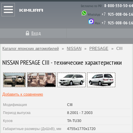
8-800-550-50-64
Бесплатно по РФ:
+7
925-008-06-16
WhatsApp:
+7
925-008-06-16
Max:
Вход
Каталог японских автомобилей
»
NISSAN
»
PRESAGE
»
CIII
NISSAN PRESAGE CIII - технические характеристики
Добавить к сравнению
Модификация
CIII
Период выпуска
8.2001 - 7.2003
Кузов
TA-TU30
Габаритные размеры (ДхШхВ), мм
4755x1770x1720