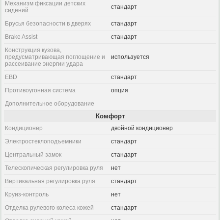
Механизм фиксации детских
стандарт
сидений
Брусья безопасности в дверях
стандарт
Brake Assist
стандарт
Конструкция кузова,
предусматривающая поглощение и
используется
рассеивание энергии удара
EBD
стандарт
Противоугонная система
опция
Дополнительное оборудование
Комфорт
Кондиционер
двойной кондиционер
Электростеклоподъемники
стандарт
Центральный замок
стандарт
Телескопическая регулировка руля
нет
Вертикальная регулировка руля
стандарт
Круиз-контроль
нет
Отделка рулевого колеса кожей
стандарт