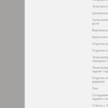
Электрост
Центральн
Телескопи
руля
Вертикаль
Круиз-кон
Отделка р
Отделка с
Электропр
передних 
Электропр
задних си
Отделка п
деревом
Люк
Складыва
заднего с
Стекла с 