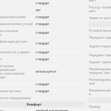
км/л
стандарт
Расход топлив
нет
км/л
реднатяжителями
стандарт
Норма по расх
граничителями усилий
стандарт
Рулевой меха
рехточечным
стандарт
м
Передняя под
фиксации детских
стандарт
Задняя подве
зопасности в дверях
стандарт
Передние тор
st
стандарт
Задние тормо
я кузова,
Рекомендуемы
тривающая
используется
передних шин
е и рассеивание
дара
Рекомендуемы
шин
стандарт
Минимальный 
онная система
стандарт
м
льное оборудование
Комфорт
Привод
ер
двойной кондиционер