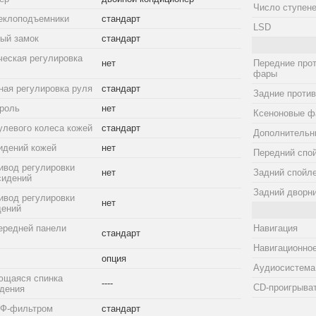
Число ступене
еклоподъемники
стандарт
LSD
ый замок
стандарт
ческая регулировка
нет
Передние про
фары
ная регулировка руля
стандарт
Задние проти
троль
нет
Ксеноновые ф
улевого колеса кожей
стандарт
Дополнительн
идений кожей
нет
Передний спо
ивод регулировки
нет
Задний спойл
сидений
Задний дворн
ивод регулировки
нет
дений
ередней панели
Навигация
стандарт
Навигационное
опция
Аудиосистема
ющаяся спинка
----
CD-проигрыва
идения
УФ-фильтром
стандарт