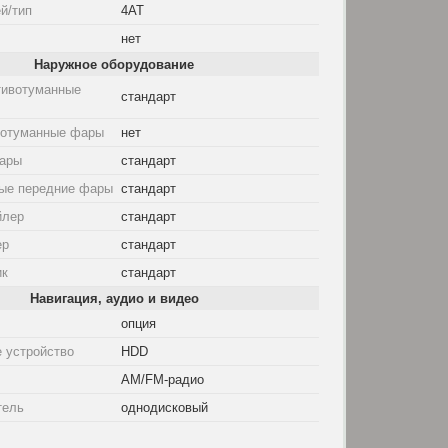
й/тип
4AT
нет
Наружное оборудование
тивотуманные
стандарт
вотуманные фары
нет
ары
стандарт
ые передние фары
стандарт
йлер
стандарт
ер
стандарт
ик
стандарт
Навигация, аудио и видео
опция
 устройство
HDD
AM/FM-радио
тель
однодисковый