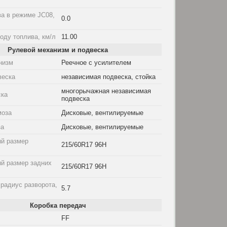
а в режиме JC08,
0.0
оду топлива, км/л
11.00
Рулевой механизм и подвеска
низм
Реечное с усилителем
веска
независимая подвеска, стойка
многорычажная независимая
ска
подвеска
моза
Дисковые, вентилируемые
за
Дисковые, вентилируемые
й размер
215/60R17 96H
й размер задних
215/60R17 96H
радиус разворота,
5.7
Коробка передач
FF