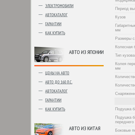
Модифика
ЭЛЕКТРОМОБИЛИ
Период вы
АВТОКАТАЛОГ
Кузов
ГАРАНТИИ
Габаритны
мм
КАК КУПИТЬ
Размеры с
Колесная 
АВТО ИЗ ЯПОНИИ
Тип кузова
Колея пер
мм
ЦЕНЫ НА АВТО
Количеств
АВТО ДО 160 Л.С.
Количеств
АВТОКАТАЛОГ
Снаряженн
ГАРАНТИИ
КАК КУПИТЬ
Подушка б
Подушка б
переднего
АВТО ИЗ КИТАЯ
Боковые п