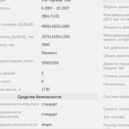
ция
250 Highway Star
Модель двига
пуска
6.2007 - 10.2007
Максимальная
DBA-TU31
(кВт) при об./
е размеры (ДхШхВ),
4865x1825x1685
Мощность двиг
Максимальный
алона (ДхШхВ), мм
2675x1525x1250
момент, кг*м(Н
база, мм
2900
Тип двигателя
Минивэн
Объем двигат
едних/задних колес,
1550/1555
Диаметр порш
поршня, мм
о дверей
5
Степень сжат
о мест
8
Нагнетатель
ая масса, кг
1730
Система впры
Средства безопасности
езопасности водителя
стандарт
Емкость топли
езопасности
стандарт
 пассажира
Тип топлива
одушки безопасности
опция
Расход топлив