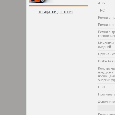
ABS
TRC
ТЕКУЩИЕ ПРЕДЛОЖЕНИЯ
Ремни с п
Ремни с о
Ремни с т
крепление
Механизм 
сидений
Брусья бе
Brake Assi
Конструкци
предусма
поглощени
энергии у
EBD
Противоуг
Дополните
Кондицион