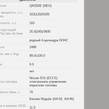
теля
QR25DE (NEO)
 мощность, л.с.
163(120)/5200
мин.
ателя, л.с.
163
 крутящий
25.0(245)/3600
*м) при об./мин.
рядный 4-цилиндра DOHC
еля
2488
ня, мм x Ход
89.0x100.0
ия
9.5
нет
Nissan EGI (ECCS)
ска топлива
электронное управление
впрыском топлива
вного бака, л
70
Бензин Regular (АИ-92, АИ-95)
а в режиме 10/15,
11.0