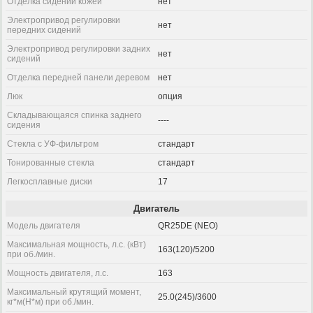
Отделка сидений кожей
нет
Электропривод регулировки
нет
передних сидений
Электропривод регулировки задних
нет
сидений
Отделка передней панели деревом
нет
Люк
опция
Складывающаяся спинка заднего
----
сидения
Стекла с УФ-фильтром
стандарт
Тонированные стекла
стандарт
Легкосплавные диски
17
Двигатель
Модель двигателя
QR25DE (NEO)
Максимальная мощность, л.с. (кВт)
163(120)/5200
при об./мин.
Мощность двигателя, л.с.
163
Максимальный крутящий момент,
25.0(245)/3600
кг*м(Н*м) при об./мин.