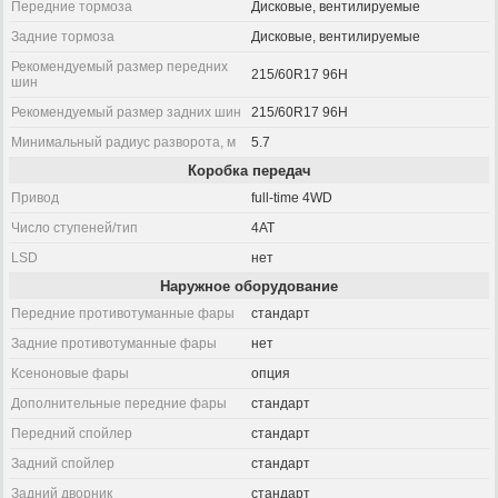
Передние тормоза
Дисковые, вентилируемые
Задние тормоза
Дисковые, вентилируемые
Рекомендуемый размер передних
215/60R17 96H
шин
Рекомендуемый размер задних шин
215/60R17 96H
Минимальный радиус разворота, м
5.7
Коробка передач
Привод
full-time 4WD
Число ступеней/тип
4AT
LSD
нет
Наружное оборудование
Передние противотуманные фары
стандарт
Задние противотуманные фары
нет
Ксеноновые фары
опция
Дополнительные передние фары
стандарт
Передний спойлер
стандарт
Задний спойлер
стандарт
Задний дворник
стандарт