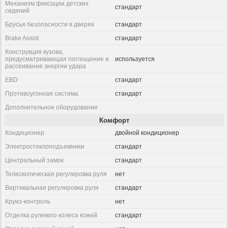
Механизм фиксации детских
стандарт
сидений
Брусья безопасности в дверях
стандарт
Brake Assist
стандарт
Конструкция кузова,
предусматривающая поглощение и
используется
рассеивание энергии удара
EBD
стандарт
Противоугонная система
стандарт
Дополнительное оборудование
Комфорт
Кондиционер
двойной кондиционер
Электростеклоподъемники
стандарт
Центральный замок
стандарт
Телескопическая регулировка руля
нет
Вертикальная регулировка руля
стандарт
Круиз-контроль
нет
Отделка рулевого колеса кожей
стандарт