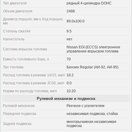
Тип двигателя
рядный 4-цилиндра DOHC
Объем двигателя
2488
Диаметр поршня, мм x Ход поршня,
89.0x100.0
мм
Степень сжатия
9.5
Нагнетатель
нет
Nissan EGI (ECCS) электронное
Система впрыска топлива
управление впрыском топлива
Емкость топливного бака, л
70
Тип топлива
Бензин Regular (АИ-92, АИ-95)
Расход топлива в режиме 10/15, км/л
10.2
Расход топлива в режиме JC08, км/л
0.0
Норма по расходу топлива, км/л
10.20
Рулевой механизм и подвеска
Рулевой механизм
Реечное с усилителем
Передняя подвеска
независимая подвеска, стойка
многорычажная независимая
Задняя подвеска
подвеска