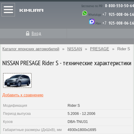
8-800-550-50-64
Бесплатно по РФ:
+7
925-008-06-16
WhatsApp:
+7
925-008-06-16
Max:
Вход
Каталог японских автомобилей
»
NISSAN
»
PRESAGE
»
Rider S
NISSAN PRESAGE Rider S - технические характеристики
Добавить к сравнению
Модификация
Rider S
Период выпуска
5.2006 - 12.2006
Кузов
DBA-TNU31
Габаритные размеры (ДхШхВ), мм
4930x1800x1695