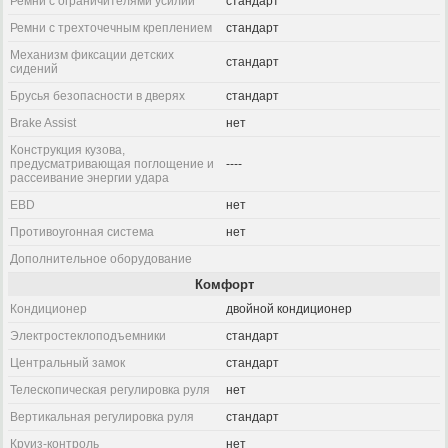
Ремни с ограничителями усилий
стандарт
Ремни с трехточечным креплением
стандарт
Механизм фиксации детских
стандарт
сидений
Брусья безопасности в дверях
стандарт
Brake Assist
нет
Конструкция кузова,
предусматривающая поглощение и
----
рассеивание энергии удара
EBD
нет
Противоугонная система
нет
Дополнительное оборудование
Комфорт
Кондиционер
двойной кондиционер
Электростеклоподъемники
стандарт
Центральный замок
стандарт
Телескопическая регулировка руля
нет
Вертикальная регулировка руля
стандарт
Круиз-контроль
нет