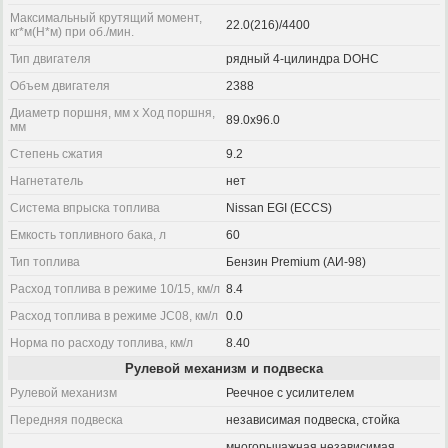
Максимальный крутящий момент,
22.0(216)/4400
кг*м(Н*м) при об./мин.
Тип двигателя
рядный 4-цилиндра DOHC
Объем двигателя
2388
Диаметр поршня, мм x Ход поршня,
89.0x96.0
мм
Степень сжатия
9.2
Нагнетатель
нет
Система впрыска топлива
Nissan EGI (ECCS)
Емкость топливного бака, л
60
Тип топлива
Бензин Premium (АИ-98)
Расход топлива в режиме 10/15, км/л
8.4
Расход топлива в режиме JC08, км/л
0.0
Норма по расходу топлива, км/л
8.40
Рулевой механизм и подвеска
Рулевой механизм
Реечное с усилителем
Передняя подвеска
независимая подвеска, стойка
многорычажная независимая