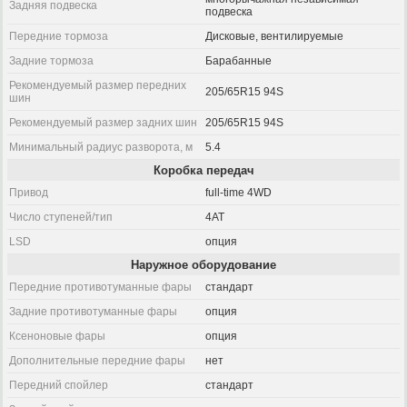
Задняя подвеска
подвеска
Передние тормоза
Дисковые, вентилируемые
Задние тормоза
Барабанные
Рекомендуемый размер передних
205/65R15 94S
шин
Рекомендуемый размер задних шин
205/65R15 94S
Минимальный радиус разворота, м
5.4
Коробка передач
Привод
full-time 4WD
Число ступеней/тип
4AT
LSD
опция
Наружное оборудование
Передние противотуманные фары
стандарт
Задние противотуманные фары
опция
Ксеноновые фары
опция
Дополнительные передние фары
нет
Передний спойлер
стандарт