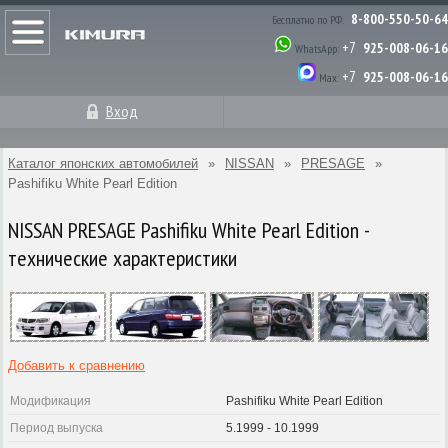
8-800-550-50-64
Бесплатно по РФ:
+7
925-008-06-16
WhatsApp:
+7
925-008-06-16
Max:
Вход
Каталог японских автомобилей
»
NISSAN
»
PRESAGE
»
Pashifiku White Pearl Edition
NISSAN PRESAGE Pashifiku White Pearl Edition -
технические характеристики
Добавить к сравнению
Модификация
Pashifiku White Pearl Edition
Период выпуска
5.1999 - 10.1999