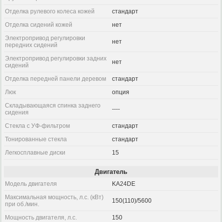
Отделка рулевого колеса кожей
стандарт
Отделка сидений кожей
нет
Электропривод регулировки
нет
передних сидений
Электропривод регулировки задних
нет
сидений
Отделка передней панели деревом
стандарт
Люк
опция
Складывающаяся спинка заднего
----
сидения
Стекла с УФ-фильтром
стандарт
Тонированные стекла
стандарт
Легкосплавные диски
15
Двигатель
Модель двигателя
KA24DE
Максимальная мощность, л.с. (кВт)
150(110)/5600
при об./мин.
Мощность двигателя, л.с.
150