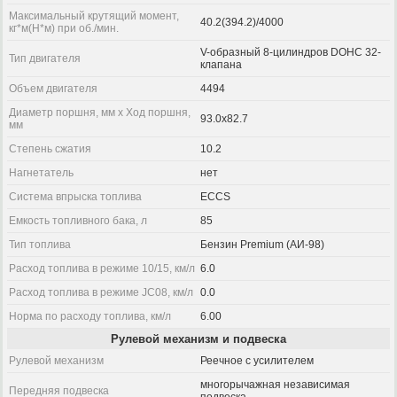
Максимальный крутящий момент,
40.2(394.2)/4000
кг*м(Н*м) при об./мин.
V-образный 8-цилиндров DOHC 32-
Тип двигателя
клапана
Объем двигателя
4494
Диаметр поршня, мм x Ход поршня,
93.0x82.7
мм
Степень сжатия
10.2
Нагнетатель
нет
Система впрыска топлива
ECCS
Емкость топливного бака, л
85
Тип топлива
Бензин Premium (АИ-98)
Расход топлива в режиме 10/15, км/л
6.0
Расход топлива в режиме JC08, км/л
0.0
Норма по расходу топлива, км/л
6.00
Рулевой механизм и подвеска
Рулевой механизм
Реечное с усилителем
многорычажная независимая
Передняя подвеска