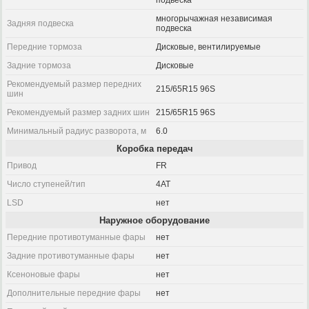
подвеска
многорычажная независимая
Задняя подвеска
подвеска
Передние тормоза
Дисковые, вентилируемые
Задние тормоза
Дисковые
Рекомендуемый размер передних
215/65R15 96S
шин
Рекомендуемый размер задних шин
215/65R15 96S
Минимальный радиус разворота, м
6.0
Коробка передач
Привод
FR
Число ступеней/тип
4AT
LSD
нет
Наружное оборудование
Передние противотуманные фары
нет
Задние противотуманные фары
нет
Ксеноновые фары
нет
Дополнительные передние фары
нет