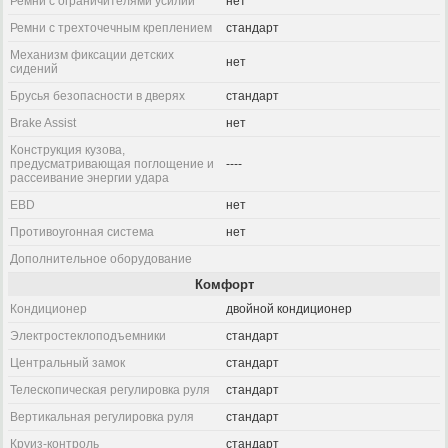
Ремни с ограничителями усилий
нет
Ремни с трехточечным креплением
стандарт
Механизм фиксации детских
нет
сидений
Брусья безопасности в дверях
стандарт
Brake Assist
нет
Конструкция кузова,
предусматривающая поглощение и
----
рассеивание энергии удара
EBD
нет
Противоугонная система
нет
Дополнительное оборудование
Комфорт
Кондиционер
двойной кондиционер
Электростеклоподъемники
стандарт
Центральный замок
стандарт
Телескопическая регулировка руля
стандарт
Вертикальная регулировка руля
стандарт
Круиз-контроль
стандарт