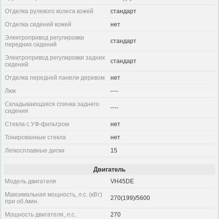
Отделка рулевого колеса кожей
стандарт
Отделка сидений кожей
нет
Электропривод регулировки
стандарт
передних сидений
Электропривод регулировки задних
стандарт
сидений
Отделка передней панели деревом
нет
Люк
----
Складывающаяся спинка заднего
----
сидения
Стекла с УФ-фильтром
нет
Тонированные стекла
нет
Легкосплавные диски
15
Двигатель
Модель двигателя
VH45DE
Максимальная мощность, л.с. (кВт)
270(199)/5600
при об./мин.
Мощность двигателя, л.с.
270