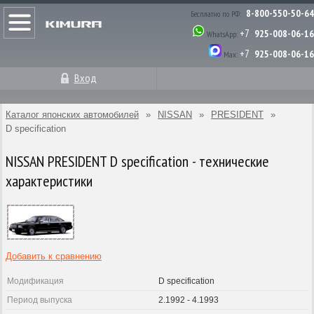
8-800-550-50-64
Бесплатно по РФ:
+7
925-008-06-16
WhatsApp:
+7
925-008-06-16
Max:
Вход
Каталог японских автомобилей
»
NISSAN
»
PRESIDENT
»
D specification
NISSAN PRESIDENT D specification - технические
характеристики
Добавить к сравнению
Модификация
D specification
Период выпуска
2.1992 - 4.1993