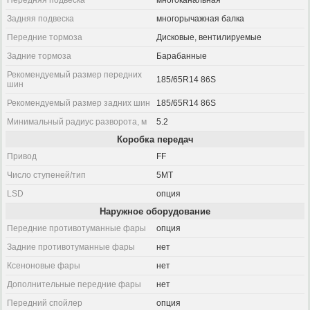
Передняя подвеска
многоканальная
Задняя подвеска
многорычажная балка
Передние тормоза
Дисковые, вентилируемые
Задние тормоза
Барабанные
Рекомендуемый размер передних
185/65R14 86S
шин
Рекомендуемый размер задних шин
185/65R14 86S
Минимальный радиус разворота, м
5.2
Коробка передач
Привод
FF
Число ступеней/тип
5MT
LSD
опция
Наружное оборудование
Передние противотуманные фары
опция
Задние противотуманные фары
нет
Ксеноновые фары
нет
Дополнительные передние фары
нет
Передний спойлер
опция