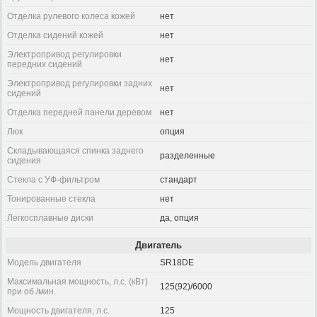
Отделка рулевого колеса кожей
нет
Отделка сидений кожей
нет
Электропривод регулировки
нет
передних сидений
Электропривод регулировки задних
нет
сидений
Отделка передней панели деревом
нет
Люк
опция
Складывающаяся спинка заднего
разделенные
сидения
Стекла с УФ-фильтром
стандарт
Тонированные стекла
нет
Легкосплавные диски
да, опция
Двигатель
Модель двигателя
SR18DE
Максимальная мощность, л.с. (кВт)
125(92)/6000
при об./мин.
Мощность двигателя, л.с.
125