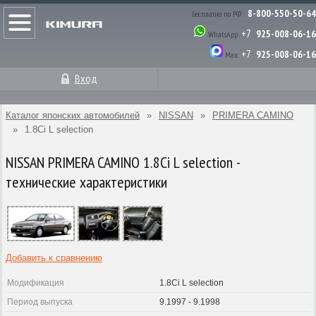
8-800-550-50-64
Бесплатно по РФ:
+7
925-008-06-16
WhatsApp:
+7
925-008-06-16
Max:
Вход
Каталог японских автомобилей
»
NISSAN
»
PRIMERA CAMINO
»
1.8Ci L selection
NISSAN PRIMERA CAMINO 1.8Ci L selection -
технические характеристики
Добавить к сравнению
Модификация
1.8Ci L selection
Период выпуска
9.1997 - 9.1998