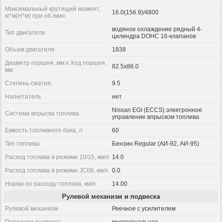
Максимальный крутящий момент,
16.0(156.9)/4800
кг*м(Н*м) при об./мин.
водяное охлаждение рядный 4-
Тип двигателя
цилиндра DOHC 16-клапанов
Объем двигателя
1838
Диаметр поршня, мм x Ход поршня,
82.5x86.0
мм
Степень сжатия
9.5
Нагнетатель
нет
Nissan EGI (ECCS) электронное
Система впрыска топлива
управление впрыском топлива
Емкость топливного бака, л
60
Тип топлива
Бензин Regular (АИ-92, АИ-95)
Расход топлива в режиме 10/15, км/л
14.0
Расход топлива в режиме JC08, км/л
0.0
Норма по расходу топлива, км/л
14.00
Рулевой механизм и подвеска
Рулевой механизм
Реечное с усилителем