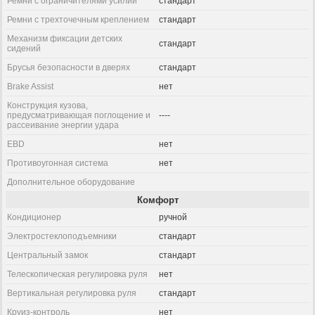
Ремни с ограничителями усилий
стандарт
Ремни с трехточечным креплением
стандарт
Механизм фиксации детских
стандарт
сидений
Брусья безопасности в дверях
стандарт
Brake Assist
нет
Конструкция кузова,
предусматривающая поглощение и
----
рассеивание энергии удара
EBD
нет
Противоугонная система
нет
Дополнительное оборудование
Комфорт
Кондиционер
ручной
Электростеклоподъемники
стандарт
Центральный замок
стандарт
Телескопическая регулировка руля
нет
Вертикальная регулировка руля
стандарт
Круиз-контроль
нет