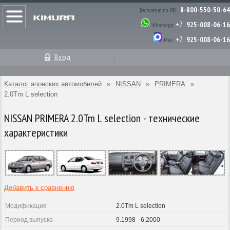
8-800-550-50-64
Бесплатно по РФ:
+7
925-008-06-16
WhatsApp:
+7
925-008-06-16
Max:
Вход
Каталог японских автомобилей
»
NISSAN
»
PRIMERA
»
2.0Tm L selection
NISSAN PRIMERA 2.0Tm L selection - технические
характеристики
Добавить к сравнению
Модификация
2.0Tm L selection
Период выпуска
9.1998 - 6.2000