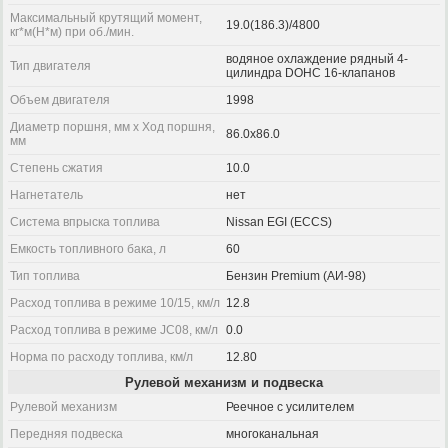
Максимальный крутящий момент,
19.0(186.3)/4800
кг*м(Н*м) при об./мин.
водяное охлаждение рядный 4-
Тип двигателя
цилиндра DOHC 16-клапанов
Объем двигателя
1998
Диаметр поршня, мм x Ход поршня,
86.0x86.0
мм
Степень сжатия
10.0
Нагнетатель
нет
Система впрыска топлива
Nissan EGI (ECCS)
Емкость топливного бака, л
60
Тип топлива
Бензин Premium (АИ-98)
Расход топлива в режиме 10/15, км/л
12.8
Расход топлива в режиме JC08, км/л
0.0
Норма по расходу топлива, км/л
12.80
Рулевой механизм и подвеска
Рулевой механизм
Реечное с усилителем
Передняя подвеска
многоканальная