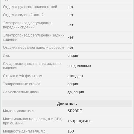
Отделка рулевого колеса кожей
нет
Отделка сидений кожей
нет
Электропривод регулировки
нет
передних сидений
Электропривод регулировки задних
нет
сидений
Отделка передней панели деревом
нет
Люк
опция
Складывающаяся спинка заднего
разделенные
сидения
Стекла с УФ-фильтром
стандарт
Тонированные стекла
опция
Легкосплавные диски
да, опция
Двигатель
Модель двигателя
SR20DE
Максимальная мощность, л.с. (кВт)
150(110)/6400
при об./мин.
Мощность двигателя, л.с.
150