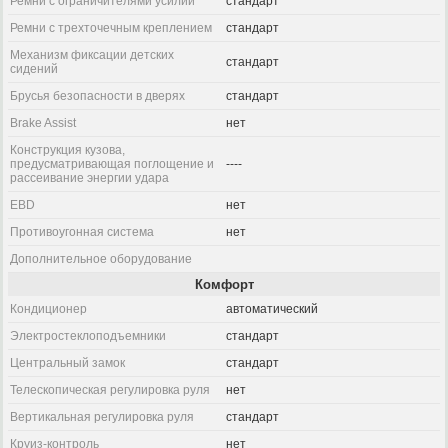
Ремни с ограничителями усилий
стандарт
Ремни с трехточечным креплением
стандарт
Механизм фиксации детских
стандарт
сидений
Брусья безопасности в дверях
стандарт
Brake Assist
нет
Конструкция кузова,
предусматривающая поглощение и
----
рассеивание энергии удара
EBD
нет
Противоугонная система
нет
Дополнительное оборудование
Комфорт
Кондиционер
автоматический
Электростеклоподъемники
стандарт
Центральный замок
стандарт
Телескопическая регулировка руля
нет
Вертикальная регулировка руля
стандарт
Круиз-контроль
нет