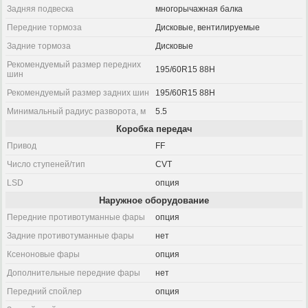
Задняя подвеска
многорычажная балка
Передние тормоза
Дисковые, вентилируемые
Задние тормоза
Дисковые
Рекомендуемый размер передних
195/60R15 88H
шин
Рекомендуемый размер задних шин
195/60R15 88H
Минимальный радиус разворота, м
5.5
Коробка передач
Привод
FF
Число ступеней/тип
CVT
LSD
опция
Наружное оборудование
Передние противотуманные фары
опция
Задние противотуманные фары
нет
Ксеноновые фары
опция
Дополнительные передние фары
нет
Передний спойлер
опция