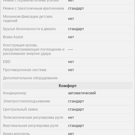
Ремни с ограничителями усилий
нет
Ремни с трехточечным креплением
стандарт
Механизм фиксации детских
нет
сидений
Брусья безопасности в дверях
стандарт
Brake Assist
нет
Конструкция кузова,
предусматривающая поглощение и
----
рассеивание энергии удара
EBD
нет
Противоугонная система
нет
Дополнительное оборудование
Комфорт
Кондиционер
автоматический
Электростеклоподъемники
стандарт
Центральный замок
стандарт
Телескопическая регулировка руля
нет
Вертикальная регулировка руля
стандарт
Круиз-контроль
нет