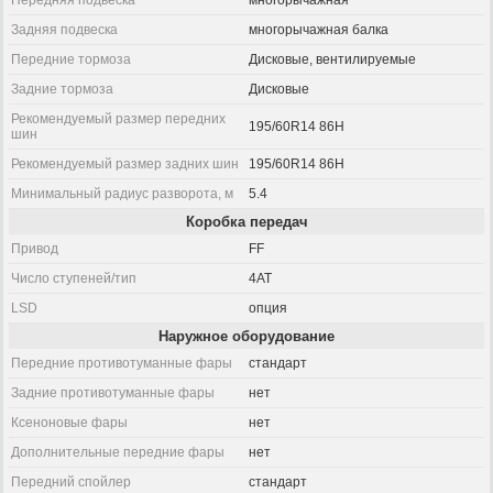
Передняя подвеска
многорычажная
Задняя подвеска
многорычажная балка
Передние тормоза
Дисковые, вентилируемые
Задние тормоза
Дисковые
Рекомендуемый размер передних
195/60R14 86H
шин
Рекомендуемый размер задних шин
195/60R14 86H
Минимальный радиус разворота, м
5.4
Коробка передач
Привод
FF
Число ступеней/тип
4AT
LSD
опция
Наружное оборудование
Передние противотуманные фары
стандарт
Задние противотуманные фары
нет
Ксеноновые фары
нет
Дополнительные передние фары
нет
Передний спойлер
стандарт