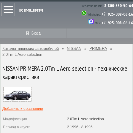
8-800-550-50-64
Бесплатно по РФ:
+7
925-008-06-16
WhatsApp:
+7
925-008-06-16
Max:
Вход
Каталог японских автомобилей
»
NISSAN
»
PRIMERA
»
2.0Tm L Aero selection
NISSAN PRIMERA 2.0Tm L Aero selection - технические
характеристики
Добавить к сравнению
Модификация
2.0Tm L Aero selection
Период выпуска
2.1996 - 8.1996