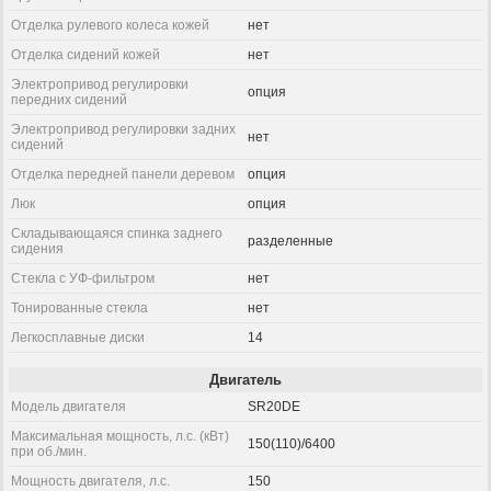
Отделка рулевого колеса кожей
нет
Отделка сидений кожей
нет
Электропривод регулировки
опция
передних сидений
Электропривод регулировки задних
нет
сидений
Отделка передней панели деревом
опция
Люк
опция
Складывающаяся спинка заднего
разделенные
сидения
Стекла с УФ-фильтром
нет
Тонированные стекла
нет
Легкосплавные диски
14
Двигатель
Модель двигателя
SR20DE
Максимальная мощность, л.с. (кВт)
150(110)/6400
при об./мин.
Мощность двигателя, л.с.
150