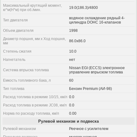
Максимальный крутящий момент,
19.0(186.3)/4800
кг*м(Н*м) при об./мин.
водяное охлаждение рядный 4-
Тип двигателя
цилиндра DOHC 16-клапанов
Объем двигателя
1998
Диаметр поршня, мм x Ход поршня,
86.0x86.0
мм
Степень сжатия
10.0
Нагнетатель
нет
Nissan EGI (ECCS) электронное
Система впрыска топлива
управление впрыском топлива
Емкость топливного бака, л
60
Тип топлива
Бензин Premium (АИ-98)
Расход топлива в режиме 10/15, км/л
0.0
Расход топлива в режиме JC08, км/л
0.0
Норма по расходу топлива, км/л
0.00
Рулевой механизм и подвеска
Рулевой механизм
Реечное с усилителем