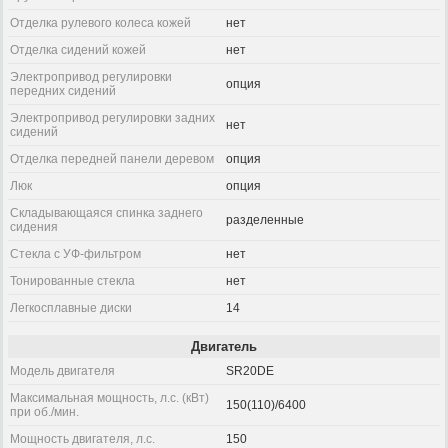
Отделка рулевого колеса кожей
нет
Отделка сидений кожей
нет
Электропривод регулировки
опция
передних сидений
Электропривод регулировки задних
нет
сидений
Отделка передней панели деревом
опция
Люк
опция
Складывающаяся спинка заднего
разделенные
сидения
Стекла с УФ-фильтром
нет
Тонированные стекла
нет
Легкосплавные диски
14
Двигатель
Модель двигателя
SR20DE
Максимальная мощность, л.с. (кВт)
150(110)/6400
при об./мин.
Мощность двигателя, л.с.
150