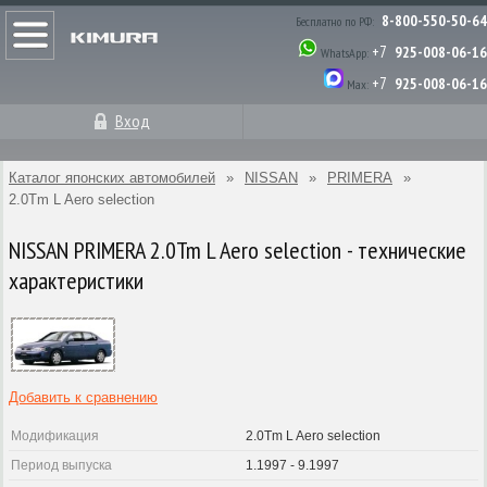
8-800-550-50-64
Бесплатно по РФ:
+7
925-008-06-16
WhatsApp:
+7
925-008-06-16
Max:
Вход
Каталог японских автомобилей
»
NISSAN
»
PRIMERA
»
2.0Tm L Aero selection
NISSAN PRIMERA 2.0Tm L Aero selection - технические
характеристики
Добавить к сравнению
Модификация
2.0Tm L Aero selection
Период выпуска
1.1997 - 9.1997