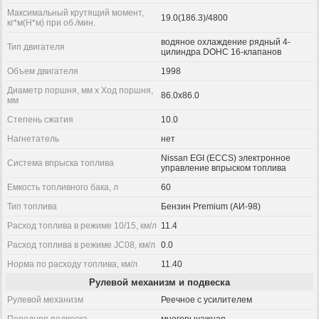
Максимальный крутящий момент,
19.0(186.3)/4800
кг*м(Н*м) при об./мин.
водяное охлаждение рядный 4-
Тип двигателя
цилиндра DOHC 16-клапанов
Объем двигателя
1998
Диаметр поршня, мм x Ход поршня,
86.0x86.0
мм
Степень сжатия
10.0
Нагнетатель
нет
Nissan EGI (ECCS) электронное
Система впрыска топлива
управление впрыском топлива
Емкость топливного бака, л
60
Тип топлива
Бензин Premium (АИ-98)
Расход топлива в режиме 10/15, км/л
11.4
Расход топлива в режиме JC08, км/л
0.0
Норма по расходу топлива, км/л
11.40
Рулевой механизм и подвеска
Рулевой механизм
Реечное с усилителем