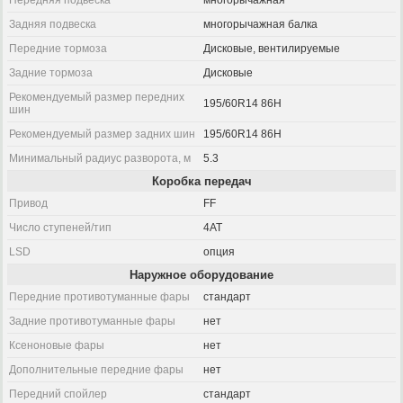
Передняя подвеска
многорычажная
Задняя подвеска
многорычажная балка
Передние тормоза
Дисковые, вентилируемые
Задние тормоза
Дисковые
Рекомендуемый размер передних
195/60R14 86H
шин
Рекомендуемый размер задних шин
195/60R14 86H
Минимальный радиус разворота, м
5.3
Коробка передач
Привод
FF
Число ступеней/тип
4AT
LSD
опция
Наружное оборудование
Передние противотуманные фары
стандарт
Задние противотуманные фары
нет
Ксеноновые фары
нет
Дополнительные передние фары
нет
Передний спойлер
стандарт