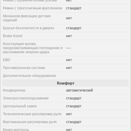
Ремни с ограничителями усилий
нет
Ремни с трехточечным креплением
стандарт
Механизм фиксации детских
нет
сидений
Брусья безопасности в дверях
стандарт
Brake Assist
нет
Конструкция кузова,
предусматривающая поглощение и
----
рассеивание энергии удара
EBD
нет
Противоугонная система
нет
Дополнительное оборудование
Комфорт
Кондиционер
автоматический
Электростеклоподъемники
стандарт
Центральный замок
стандарт
Телескопическая регулировка руля
нет
Вертикальная регулировка руля
стандарт
Круиз-контроль
нет