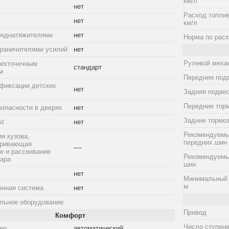
км/л
нет
Расход топлив
нет
км/л
реднатяжителями
нет
Норма по расх
граничителями усилий
нет
Рулевой меха
рехточечным
стандарт
м
Передняя под
фиксации детских
нет
Задняя подве
Передние тор
зопасности в дверях
нет
Задние тормо
st
нет
Рекомендуемы
я кузова,
передних шин
тривающая
----
е и рассеивание
Рекомендуемы
дара
шин
нет
Минимальный 
м
онная система
нет
льное оборудование
Привод
Комфорт
Число ступене
ер
автоматический