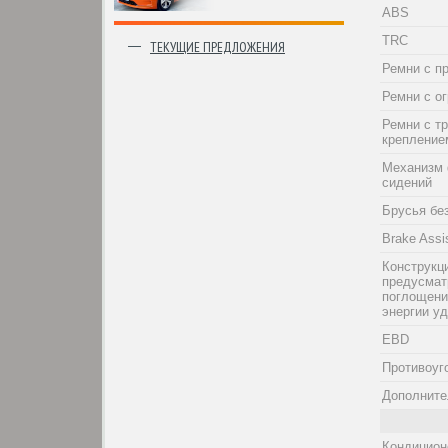
ABS
TRC
ТЕКУЩИЕ ПРЕДЛОЖЕНИЯ
Ремни с п
Ремни с о
Ремни с т
крепление
Механизм 
сидений
Брусья бе
Brake Assi
Конструкци
предусма
поглощени
энергии у
EBD
Противоуг
Дополните
Кондицион