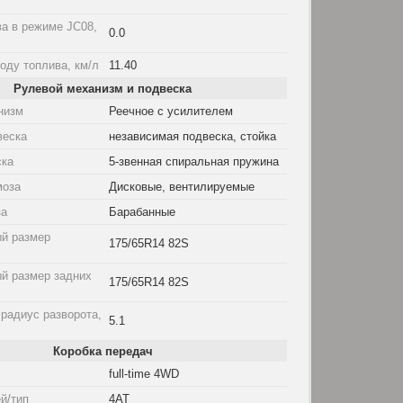
а в режиме JC08,
0.0
оду топлива, км/л
11.40
Рулевой механизм и подвеска
низм
Реечное с усилителем
веска
независимая подвеска, стойка
ска
5-звенная спиральная пружина
моза
Дисковые, вентилируемые
за
Барабанные
й размер
175/65R14 82S
й размер задних
175/65R14 82S
радиус разворота,
5.1
Коробка передач
full-time 4WD
й/тип
4AT