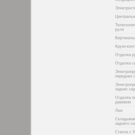
Электрост
Центральн
Телескопи
руля
Вертикаль
Круиз-кон
Отделка р
Отделка с
Электропр
передних 
Электропр
задних си
Отделка п
деревом
Люк
Складыва
заднего с
Стекла с 