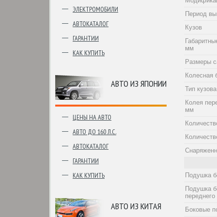
Модифика
ЭЛЕКТРОМОБИЛИ
Период вы
АВТОКАТАЛОГ
Кузов
ГАРАНТИИ
Габаритны
мм
КАК КУПИТЬ
Размеры с
Колесная 
АВТО ИЗ ЯПОНИИ
Тип кузова
Колея пер
мм
ЦЕНЫ НА АВТО
Количеств
АВТО ДО 160 Л.С.
Количеств
АВТОКАТАЛОГ
Снаряженн
ГАРАНТИИ
КАК КУПИТЬ
Подушка б
Подушка б
переднего
АВТО ИЗ КИТАЯ
Боковые п