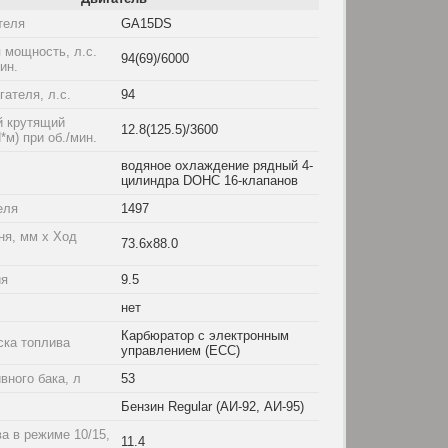
теля
GA15DS
 мощность, л.с.
94(69)/6000
мин.
ателя, л.с.
94
 крутящий
12.8(125.5)/3600
*м) при об./мин.
водяное охлаждение рядный 4-
цилиндра DOHC 16-клапанов
еля
1497
ня, мм x Ход
73.6x88.0
ия
9.5
нет
Карбюратор с электронным
ска топлива
управлением (ECC)
вного бака, л
53
Бензин Regular (АИ-92, АИ-95)
а в режиме 10/15,
11.4