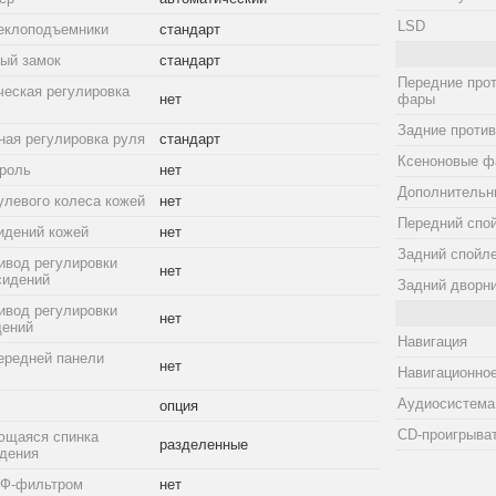
LSD
еклоподъемники
стандарт
ый замок
стандарт
Передние про
ческая регулировка
нет
фары
Задние проти
ная регулировка руля
стандарт
Ксеноновые ф
троль
нет
Дополнительн
улевого колеса кожей
нет
Передний спо
идений кожей
нет
Задний спойл
ивод регулировки
нет
сидений
Задний дворн
ивод регулировки
нет
дений
Навигация
ередней панели
нет
Навигационное
Аудиосистема
опция
CD-проигрыва
ющаяся спинка
разделенные
идения
УФ-фильтром
нет