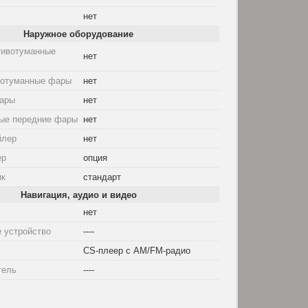
нет
Наружное оборудование
тивотуманные
нет
вотуманные фары
нет
ары
нет
ые передние фары
нет
йлер
нет
ер
опция
ик
стандарт
Навигация, аудио и видео
нет
 устройство
----
CS-плеер с AM/FM-радио
тель
----